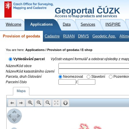
Geoportal ČÚZK
Access to map products and services
Welcome
Applications
Data
Services
INSPIRE
Provision of geodata
Cadastre
RUIAN
DMVS
Geodetic App.
Altim
You are here:
Applications / Provision of geodata / E-shop
Vyhledávání parcel
Vyčistit vstupní formulář a odebrat výsledky z map
Název/Kód obce
Název/Kód katastrálního území
Parcela, druh číslování
Neomezovat
Stavební
Pozemkov
Parcelní číslo
/
Mapa