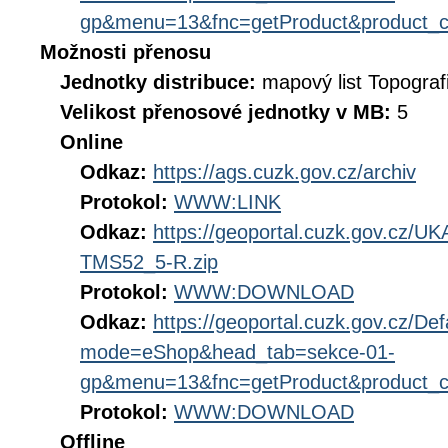
gp&menu=13&fnc=getProduct&product_
Možnosti přenosu
Jednotky distribuce:
mapový list Topograf
Velikost přenosové jednotky v MB:
5
Online
Odkaz:
https://ags.cuzk.gov.cz/archiv
Protokol:
WWW:LINK
Odkaz:
https://geoportal.cuzk.gov.cz
TMS52_5-R.zip
Protokol:
WWW:DOWNLOAD
Odkaz:
https://geoportal.cuzk.gov.cz/Def
mode=eShop&head_tab=sekce-01-
gp&menu=13&fnc=getProduct&product_
Protokol:
WWW:DOWNLOAD
Offline