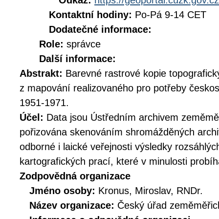
Odkaz:
https://geoportal.cuzk.gov.cz
Kontaktní hodiny:
Po-Pá 9-14 CET
Dodatečné informace:
Role:
správce
Další informace:
Abstrakt:
Barevné rastrové kopie topografick
z mapování realizovaného pro potřeby českos
1951-1971.
Účel:
Data jsou Ústředním archivem zeměměř
pořizována skenováním shromážděných archiv
odborné i laické veřejnosti výsledky rozsáhlý
kartografických prací, které v minulosti prob
Zodpovědná organizace
Jméno osoby:
Kronus, Miroslav, RNDr.
Název organizace:
Český úřad zeměměřick