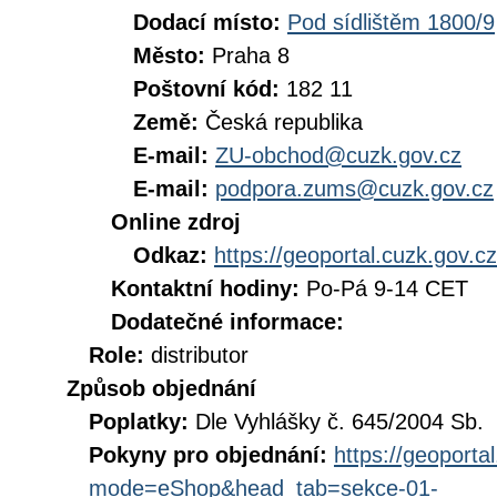
Dodací místo:
Pod sídlištěm 1800/9
Město:
Praha 8
Poštovní kód:
182 11
Země:
Česká republika
E-mail:
ZU-obchod@cuzk.gov.cz
E-mail:
podpora.zums@cuzk.gov.cz
Online zdroj
Odkaz:
https://geoportal.cuzk.gov.cz
Kontaktní hodiny:
Po-Pá 9-14 CET
Dodatečné informace:
Role:
distributor
Způsob objednání
Poplatky:
Dle Vyhlášky č. 645/2004 Sb.
Pokyny pro objednání:
https://geoporta
mode=eShop&head_tab=sekce-01-