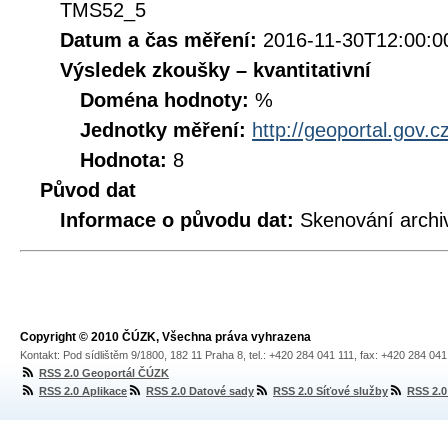
TMS52_5
Datum a čas měření:
2016-11-30T12:00:0
Výsledek zkoušky – kvantitativní
Doména hodnoty:
%
Jednotky měření:
http://geoportal.gov.c
Hodnota:
8
Původ dat
Informace o původu dat:
Skenování archi
Copyright © 2010 ČÚZK, Všechna práva vyhrazena
Kontakt: Pod sídlištěm 9/1800, 182 11 Praha 8, tel.: +420 284 041 111, fax: +420 284 04
RSS 2.0 Geoportál ČÚZK
RSS 2.0 Aplikace
RSS 2.0 Datové sady
RSS 2.0 Síťové služby
RSS 2.0