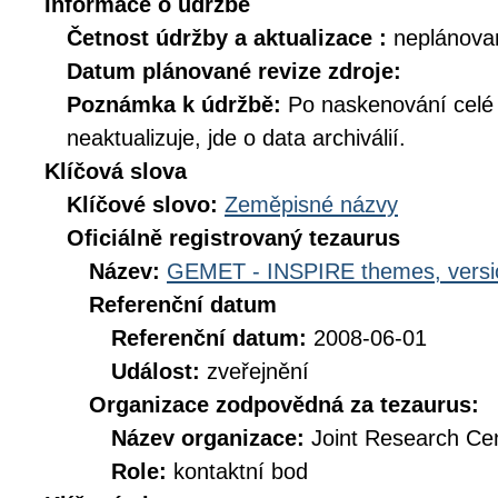
Informace o údržbě
Četnost údržby a aktualizace :
neplánova
Datum plánované revize zdroje:
Poznámka k údržbě:
Po naskenování celé d
neaktualizuje, jde o data archiválií.
Klíčová slova
Klíčové slovo:
Zeměpisné názvy
Oficiálně registrovaný tezaurus
Název:
GEMET - INSPIRE themes, versi
Referenční datum
Referenční datum:
2008-06-01
Událost:
zveřejnění
Organizace zodpovědná za tezaurus:
Název organizace:
Joint Research Ce
Role:
kontaktní bod