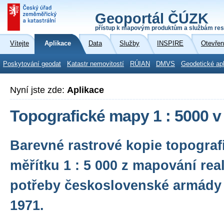
Geoportál ČÚZK
přístup k mapovým produktům a službám res
Vítejte
Aplikace
Data
Služby
INSPIRE
Otevřen
Poskytování geodat
Katastr nemovitostí
RÚIAN
DMVS
Geodetické ap
Nyní jste zde:
Aplikace
Topografické mapy 1 : 5000 
Barevné rastrové kopie topogra
měřítku 1 : 5 000 z mapování re
potřeby československé armády 
1971.