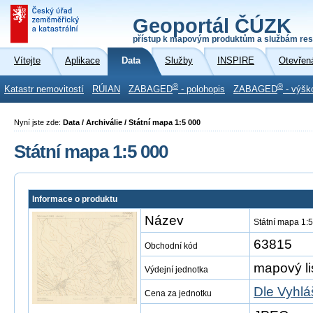
Geoportál ČÚZK
přístup k mapovým produktům a službám res
Vítejte
Aplikace
Data
Služby
INSPIRE
Otevřen
®
®
Katastr nemovitostí
RÚIAN
ZABAGED
- polohopis
ZABAGED
- výšk
Nyní jste zde:
Data / Archiválie / Státní mapa 1:5 000
Státní mapa 1:5 000
Informace o produktu
Název
Státní mapa 1:
63815
Obchodní kód
mapový li
Výdejní jednotka
Dle Vyhlá
Cena za jednotku