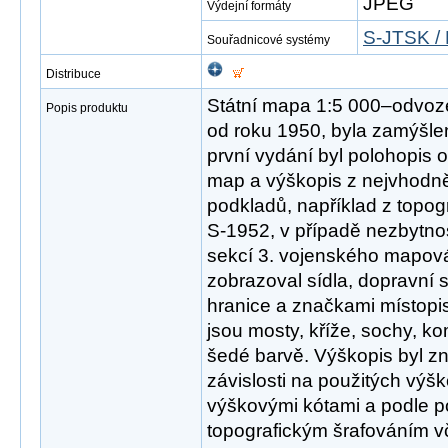
JPEG
Výdejní formáty
S-JTSK / 
Souřadnicové systémy
Distribuce
Státní mapa 1:5 000–odvoz
Popis produktu
od roku 1950, byla zamýšlen
první vydání byl polohopis 
map a výškopis z nejvhodněj
podkladů, například z topo
S-1952, v případě nezbytnost
sekcí 3. vojenského mapová
zobrazoval sídla, dopravní s
hranice a značkami místopi
jsou mosty, kříže, sochy, k
šedé barvě. Výškopis byl z
závislosti na použitých výš
výškovými kótami a podle p
topografickým šrafováním v