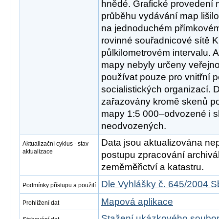
hnědé. Grafické provedení
průběhu vydávání map lišilo
na jednoduchém přímkovém
rovinné souřadnicové sítě 
půlkilometrovém intervalu. 
mapy nebyly určeny veřejnos
používat pouze pro vnitřní 
socialistických organizací. 
zařazovány kromě skenů po
mapy 1:5 000–odvozené i 
neodvozených.
Data jsou aktualizována nep
Aktualizační cyklus - stav
aktualizace
postupu zpracování archivál
zeměměřictví a katastru.
Dle Vyhlášky č. 645/2004 S
Podmínky přístupu a použití
Mapová aplikace
Prohlížení dat
Stažení ukázkového soubo