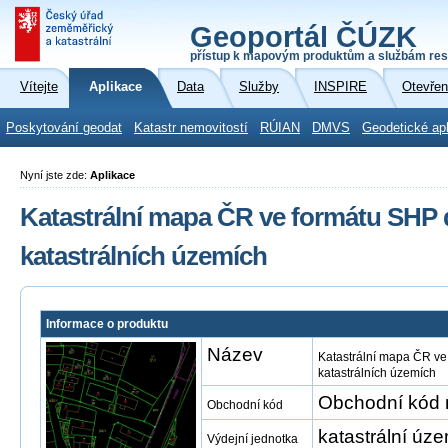
Geoportál ČÚZK
přístup k mapovým produktům a službám res
Vítejte
Aplikace
Data
Služby
INSPIRE
Otevřen
Poskytování geodat
Katastr nemovitostí
RÚIAN
DMVS
Geodetické ap
Nyní jste zde:
Aplikace
Katastrální mapa ČR ve formátu SHP 
katastrálních územích
Informace o produktu
Název
Katastrální mapa ČR ve
katastrálních územích
Obchodní kód 
Obchodní kód
katastrální úze
Výdejní jednotka