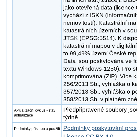
jako otevřená data (licence
vychází z ISKN (Informační
nemovitostí). Katastrální m
katastrálních územích v s
JTSK (EPSG:5514). K dispoz
katastrální mapou v digitální
to 99,49% území České repub
Data jsou poskytována ve 
textu Windows-1250). Pro st
komprimována (ZIP). Více k
256/2013 Sb., vyhláška o ka
357/2013 Sb., vyhláška o p
358/2013 Sb. v platném zně
Předpřipravené soubory js
Aktualizační cyklus - stav
aktualizace
týdně.
Podmínky poskytování pros
Podmínky přístupu a použití
Licence CC BY 4.0