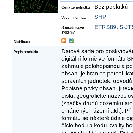
Bez poplatků
Cena za jednotku
SHP
Výdejní formáty
ETRS89
,
S-JTS
Souřadnicové
systémy
Distribuce
Datová sada pro poskytován
Popis produktu
digitální formě ve formátu 
zahrnuje polohopisnou a po
obsahuje hranice parcel, ka
správních jednotek, obvodů
Popisné prvky obsahují text
čísla, geografické názvoslo
(značky druhů pozemku atd.)
chráněných území atd.). Při
formátu se některé údaje di
čísle bodu a kódu kvality b
na liniích atd.) ztrácejí. D