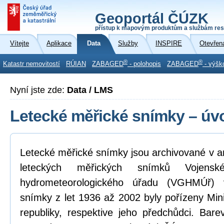
Geoportál ČÚZK
přístup k mapovým produktům a službám res
Vítejte
Aplikace
Data
Služby
INSPIRE
Otevřen
®
®
Katastr nemovitostí
RÚIAN
ZABAGED
- polohopis
ZABAGED
- výšk
Nyní jste zde:
Data / LMS
Letecké měřické snímky – úv
Letecké měřické snímky jsou archivované v a
leteckých měřických snímků Vojensk
hydrometeorologického úřadu (VGHMÚř) 
snímky z let 1936 až 2002 byly pořízeny Mi
republiky, respektive jeho předchůdci. Bar