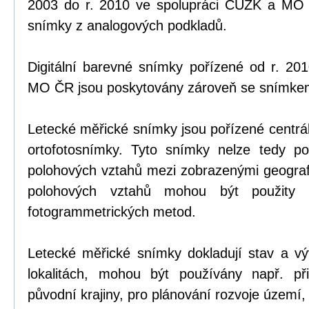
2003 do r. 2010 ve spolupráci ČÚZK a MO Č
snímky z analogových podkladů.
Digitální barevné snímky pořízené od r. 20
MO ČR jsou poskytovány zároveň se snímke
Letecké měřické snímky jsou pořízené centrál
ortofotosnímky. Tyto snímky nelze tedy p
polohových vztahů mezi zobrazenými geograf
polohových vztahů mohou být použity s
fotogrammetrických metod.
Letecké měřické snímky dokladují stav a vývo
lokalitách, mohou být používány např. při
původní krajiny, pro plánování rozvoje území,