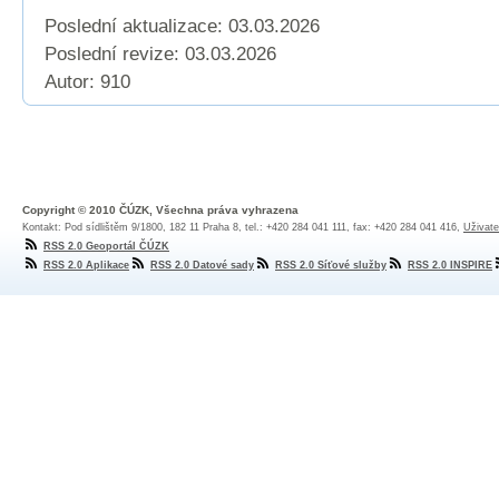
Poslední aktualizace: 03.03.2026
Poslední revize:
03.03.2026
Autor: 910
Copyright © 2010 ČÚZK, Všechna práva vyhrazena
Kontakt: Pod sídlištěm 9/1800, 182 11 Praha 8, tel.: +420 284 041 111, fax: +420 284 041 416,
Uživate
RSS 2.0 Geoportál ČÚZK
RSS 2.0 Aplikace
RSS 2.0 Datové sady
RSS 2.0 Síťové služby
RSS 2.0 INSPIRE