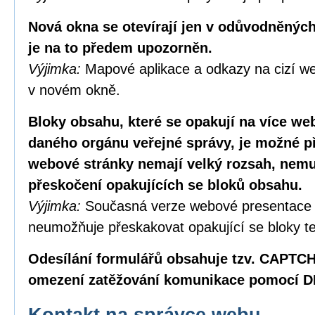
Nová okna se otevírají jen v odůvodněných
je na to předem upozorněn.
Výjimka:
Mapové aplikace a odkazy na cizí we
v novém okně.
Bloky obsahu, které se opakují na více w
daného orgánu veřejné správy, je možné p
webové stránky nemají velký rozsah, nemus
přeskočení opakujících se bloků obsahu.
Výjimka:
Současná verze webové presentace
neumožňuje přeskakovat opakující se bloky te
Odesílání formulářů obsahuje tzv. CAPTC
omezení zatěžování komunikace pomocí D
Kontakt na správce webu