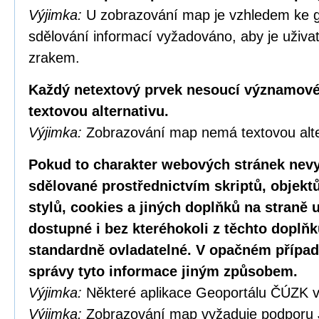
Výjimka:
U zobrazování map je vzhledem ke g
sdělování informací vyžadováno, aby je uživa
zrakem.
Každý netextový prvek nesoucí významové
textovou alternativu.
Výjimka:
Zobrazování map nemá textovou alte
Pokud to charakter webových stránek nevy
sdělované prostřednictvím skriptů, objekt
stylů, cookies a jiných doplňků na straně u
dostupné i bez kteréhokoli z těchto doplňk
standardně ovladatelné. V opačném případ
správy tyto informace jiným způsobem.
Výjimka:
Některé aplikace Geoportálu ČÚZK v
Výjimka:
Zobrazování map vyžaduje podporu 