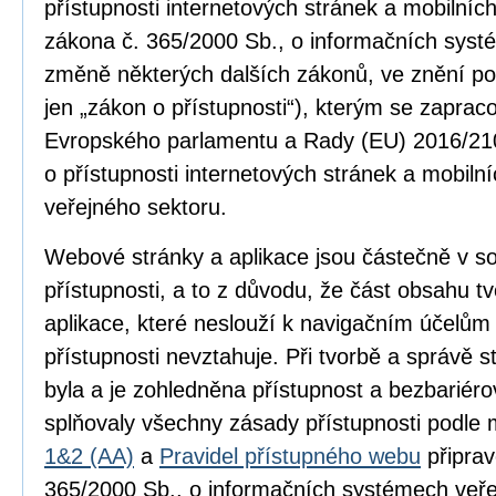
přístupnosti internetových stránek a mobilníc
zákona č. 365/2000 Sb., o informačních syst
změně některých dalších zákonů, ve znění po
jen „zákon o přístupnosti“), kterým se zapra
Evropského parlamentu a Rady (EU) 2016/210
o přístupnosti internetových stránek a mobilní
veřejného sektoru.
Webové stránky a aplikace jsou částečně v 
přístupnosti, a to z důvodu, že část obsahu 
aplikace, které neslouží k navigačním účelům
přístupnosti nevztahuje. Při tvorbě a správě
byla a je zohledněna přístupnost a bezbariér
splňovaly všechny zásady přístupnosti podle
1&2 (AA)
a
Pravidel přístupného webu
připrav
365/2000 Sb., o informačních systémech veře