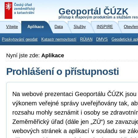
Geoportál ČÚZK
přístup k mapovým produktům a službám res
Vítejte
Aplikace
Data
Služby
INSPIRE
Otevřen
Poskytování geodat
Katastr nemovitostí
RÚIAN
DMVS
Geodetické ap
Nyní jste zde:
Aplikace
Prohlášení o přístupnosti
Na webové prezentaci Geoportálu ČÚZK jsou i
výkonem veřejné správy uveřejňovány tak, ab
rozsahu mohly seznámit i osoby se zdravotní
Zeměměřický úřad (dále jen „ZÚ“) se zavazuje
webových stránek a aplikací v souladu se zá