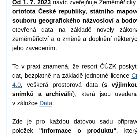
Od 1. 7. 2023
navíc zveřejňuje Zeměměřický
ortofota České republiky, státního mapov
souboru geografického názvosloví a bodo
otevřená data na základě novely zák
zeměměřictví a o změně a doplnění některýc
jeho zavedením.
To v praxi znamená, že resort ČÚZK poskyt
dat, bezplatně na základě jednotné licence
C
4.0
, veškerá prostorová data (
s výjimko
snímků a archiválií
), která jsou uvede
v záložce
Data
.
Zde je pro každou datovou sadu připrav
položek
"Informace o produktu"
, kter