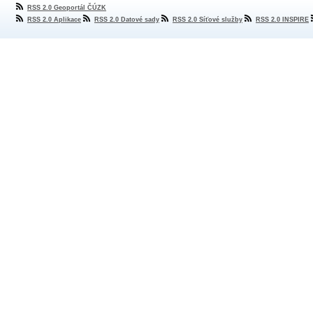
RSS 2.0 Geoportál ČÚZK
RSS 2.0 Aplikace
RSS 2.0 Datové sady
RSS 2.0 Síťové služby
RSS 2.0 INSPIRE