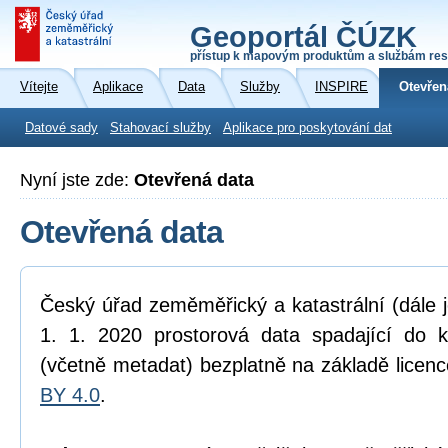
Geoportál ČÚZK
přístup k mapovým produktům a službám res
Vítejte
Aplikace
Data
Služby
INSPIRE
Otevřen
Datové sady
Stahovací služby
Aplikace pro poskytování dat
Nyní jste zde:
Otevřená data
Otevřená data
Český úřad zeměměřický a katastrální (dále 
1. 1. 2020 prostorová data spadající do 
(včetně metadat) bezplatně na základě licen
BY 4.0
.