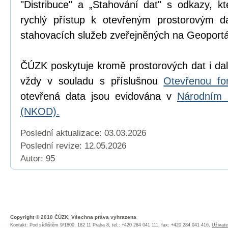
"Distribuce" a „Stahování dat" s odkazy, k
rychlý přístup k otevřeným prostorovým d
stahovacích služeb zveřejněných na Geoport
ČÚZK poskytuje kromě prostorových dat i dal
vždy v souladu s příslušnou
Otevřenou fo
otevřená data jsou evidována v
Národním 
(NKOD).
Poslední aktualizace: 03.03.2026
Poslední revize:
12.05.2026
Autor: 95
Copyright © 2010 ČÚZK, Všechna práva vyhrazena
Kontakt: Pod sídlištěm 9/1800, 182 11 Praha 8, tel.: +420 284 041 111, fax: +420 284 041 416,
Uživate