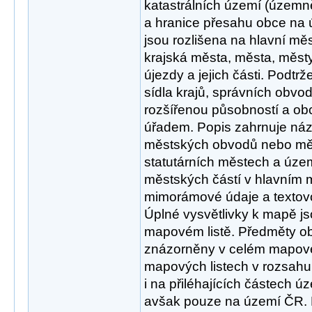
katastrálních území (územn
a hranice přesahu obce na ú
jsou rozlišena na hlavní měs
krajská města, města, měst
újezdy a jejich části. Podt
sídla krajů, správních obvod
rozšířenou působností a o
úřadem. Popis zahrnuje názv
městských obvodů nebo měs
statutárních městech a úz
městských částí v hlavním 
mimorámové údaje a textovo
Úplné vysvětlivky k mapě 
mapovém listě. Předměty 
znázorněny v celém mapovém
mapových listech v rozsahu
i na přiléhajících částech ú
avšak pouze na území ČR.