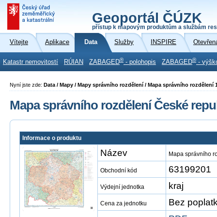
Geoportál ČÚZK
přístup k mapovým produktům a službám res
Vítejte
Aplikace
Data
Služby
INSPIRE
Otevřen
®
®
Katastr nemovitostí
RÚIAN
ZABAGED
- polohopis
ZABAGED
- výšk
Nyní jste zde:
Data / Mapy / Mapy správního rozdělení / Mapa správního rozdělení 
Mapa správního rozdělení České repub
Informace o produktu
Název
Mapa správního ro
63199201
Obchodní kód
kraj
Výdejní jednotka
Bez poplat
Cena za jednotku