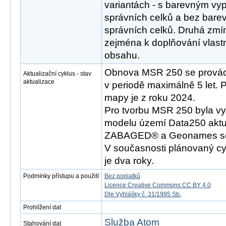
variantách - s barevným v
správních celků a bez bar
správních celků. Druhá zmí
zejména k doplňování vlast
obsahu.
Obnova MSR 250 se provád
Aktualizační cyklus - stav
aktualizace
v periodě maximálně 5 let. 
mapy je z roku 2024.
Pro tvorbu MSR 250 byla vy
modelu území Data250 aktu
ZABAGED® a Geonames se s
V současnosti plánovaný cy
je dva roky.
Podmínky přístupu a použití
Bez poplatků
Licence Creative Commons CC BY 4.0
Dle Vyhlášky č. 31/1995 Sb.
Prohlížení dat
Služba Atom
Stahování dat