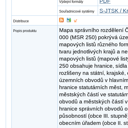
PDF
Výdejní formáty
S-JTSK / K
Souřadnicové systémy
Distribuce
Mapa správního rozdělení Č
Popis produktu
000 (MSR 250) pokrývá úze
mapových listů různého for
tvaru jednotlivých krajů a n
mapových listů (mapové list
250 obsahuje hranice, sídla
rozlišeny na státní, krajské,
územních obvodů v hlavním
hranice statutárních měst,
městských částí ve statutá
obvodů a městských částí v
hranice správních obvodů o
působností (obce III. stupn
obecním úřadem (obce II. s