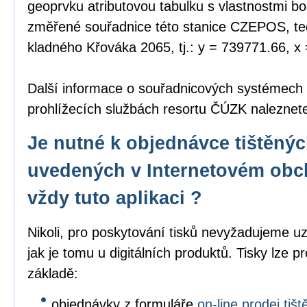
geoprvku atributovou tabulku s vlastnostmi bo
změřené souřadnice této stanice CZEPOS, tedy
kladného Křováka 2065, tj.: y = 739771.66, x
Další informace o souřadnicových systémech
prohlížecích službách resortu ČÚZK nalezne
Je nutné k objednávce tištěný
uvedených v Internetovém obc
vždy tuto aplikaci ?
Nikoli, pro poskytování tisků nevyžadujeme uz
jak je tomu u digitálních produktů. Tisky lze p
základě:
objednávky z formuláře
on-line prodej ti