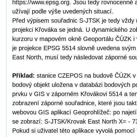
https://www.epsg.org. Jsou tedy rovnocenné a
užívají podle výše uvedených situací.
Před výpisem souřadnic S-JTSK je tedy vždy 
projekci Křováka se jedná. U dynamického zo
kurzoru v mapovém okně Geoportálu ČÚZK i v
je projekce EPSG 5514 slovně uvedena svý
East North, musí tedy následovat záporné so
Příklad:
stanice CZEPOS na budově ČÚZK v P
bodový objekt uložena v databázi bodových po
prvku v GIS v záporném Křovákovi 5514 a te
zobrazení záporné souřadnice, které jsou tak
webovou GIS aplikací Geoprohlížeč: po najet
se zobrazí: S-JTSK/Krovak East North X= - 7
Pokud si uživatel této aplikace vyvolá pomocí