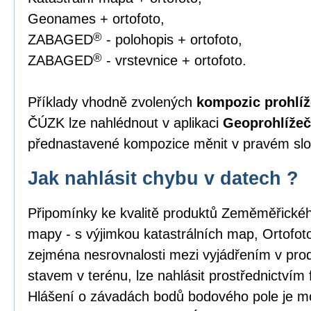
Geonames + ortofoto,
®
ZABAGED
- polohopis + ortofoto,
®
ZABAGED
- vrstevnice + ortofoto.
Příklady vhodně zvolených
kompozic prohlíž
ČÚZK lze nahlédnout v aplikaci
Geoprohlížeč
přednastavené kompozice měnit v pravém slou
Jak nahlásit chybu v datech ?
Připomínky ke kvalitě produktů Zeměměřick
mapy - s výjimkou katastrálních map, Ortofo
zejména nesrovnalosti mezi vyjádřením v pro
stavem v terénu, lze nahlásit prostřednictvím
Hlášení o závadách bodů bodového pole je m