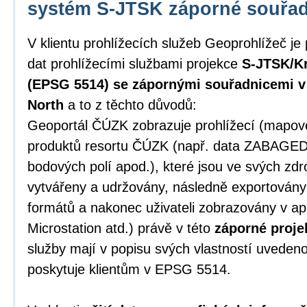
systém S-JTSK záporné souřa
V klientu prohlížecích služeb Geoprohlížeč je
dat prohlížecími službami projekce
S-JTSK/Kr
(EPSG 5514) se zápornými souřadnicemi v p
North
a to z těchto důvodů:
Geoportál ČÚZK zobrazuje prohlížecí (mapové)
produktů resortu ČÚZK (např. data ZABAGE
bodových polí apod.), které jsou ve svých zd
vytvářeny a udržovány, následně exportován
formátů a nakonec uživateli zobrazovány v ap
Microstation atd.) právě v této
záporné proje
služby mají v popisu svých vlastností uveden
poskytuje klientům v EPSG 5514.