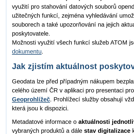
využití pro stahování datových souborů opend
užitečných funkcí, zejména vyhledávání umožňu
souborech a také upozorňování na jejich aktu
poskytovatele.
Možnosti využití všech funkcí služeb ATOM j
dokumentu
.
Jak zjistím aktuálnost poskyt
Geodata lze před případným nákupem bezpl
celého území ČR v aplikaci pro presentaci pro
Geoprohlížeč
. Prohlížecí služby obsahují vž
která jsou k dispozici.
Metadatové informace o
aktuálnosti jednot
vybraných produktů a dále
stav digitalizace
k