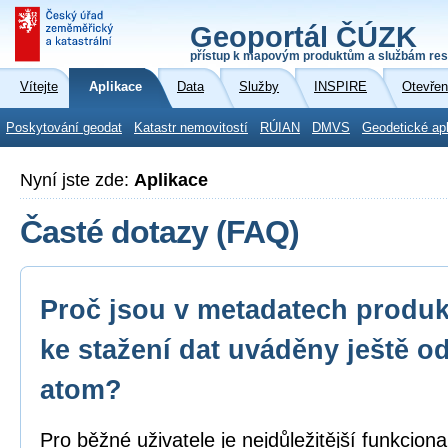
Geoportál ČÚZK
přístup k mapovým produktům a službám res
Vítejte
Aplikace
Data
Služby
INSPIRE
Otevřen
Poskytování geodat
Katastr nemovitostí
RÚIAN
DMVS
Geodetické ap
Nyní jste zde:
Aplikace
Časté dotazy (FAQ)
Proč jsou v metadatech produk
ke stažení dat uváděny ještě o
atom?
Pro běžné uživatele je nejdůležitější funkcion