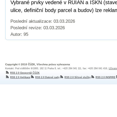
Vybrané prvky vedené v RÚIAN a ISKN (staveb
ulice, definiční body parcel a budov) lze rekl
Poslední aktualizace: 03.03.2026
Poslední revize:
03.03.2026
Autor: 95
Copyright © 2010 ČÚZK, Všechna práva vyhrazena
Kontakt: Pod sídlištěm 9/1800, 182 11 Praha 8, tel.: +420 284 041 111, fax: +420 284 041 416,
Uživate
RSS 2.0 Geoportál ČÚZK
RSS 2.0 Aplikace
RSS 2.0 Datové sady
RSS 2.0 Síťové služby
RSS 2.0 INSPIRE