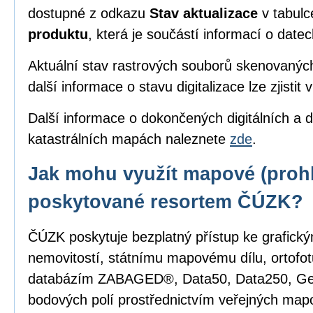
dostupné z odkazu
Stav aktualizace
v tabul
produktu
, která je součástí informací o date
Aktuální stav rastrových souborů skenovanýc
další informace o stavu digitalizace lze zjistit 
Další informace o dokončených digitálních a d
katastrálních mapách naleznete
zde
.
Jak mohu využít mapové (prohl
poskytované resortem ČÚZK?
ČÚZK poskytuje bezplatný přístup ke grafick
nemovitostí, státnímu mapovému dílu, ortofot
databázím ZABAGED®, Data50, Data250, G
bodových polí prostřednictvím veřejných mapo