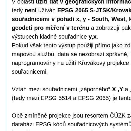
V oblasti
užití dat v geografických informa
tedy
není
užíván
EPSG 2065 S-JTSK/Krovak
souřadnicemi v pořadí x, y - South, West
, 
geodeti pro měření v terénu
a zobrazují pak
výstupech kladné souřadnice
y,x
.
Pokud však tento výstup použiji přímo jako zdr
mapovou službu, data se nezobrazí správně, 
naprogramovány na užití Křovákovy projekce
souřadnicemi.
Vztah mezi souřadnicemi „záporného“
X ,Y
a 
(tedy mezi EPSG 5514 a EPSG 2065) je tent
Obě zmíněné projekce jsou resortem ČÚZK zap
databázi EPSG kódů souřadnicových systémů 