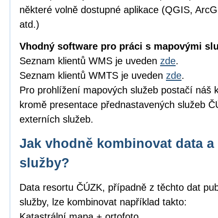
některé volně dostupné aplikace (QGIS, Arc
atd.)
Vhodný software pro práci s mapovými sl
Seznam klientů WMS je uveden
zde
.
Seznam klientů WMTS je uveden
zde
.
Pro prohlížení mapových služeb postačí náš k
kromě presentace přednastavených služeb ČÚ
externích služeb.
Jak vhodně kombinovat data a 
služby?
Data resortu ČÚZK, případně z těchto dat pub
služby, lze kombinovat například takto:
Katastrální mapa + ortofoto,