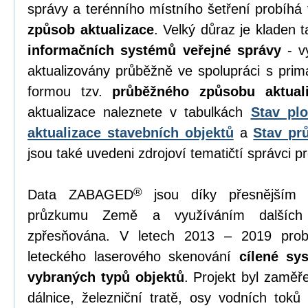
správy a terénního místního šetření probíhá 
způsob aktualizace
. Velký důraz je kladen 
informačních systémů veřejné správy
- vy
aktualizovány průběžně ve spolupráci s primá
formou tzv.
průběžného způsobu aktual
aktualizace naleznete v tabulkách
Stav plo
aktualizace stavebních objektů
a
Stav pr
jsou také uvedeni zdrojoví tematičtí správci pr
®
Data ZABAGED
jsou díky přesnějším 
průzkumu Země a využíváním dalších 
zpřesňována. V letech 2013 – 2019 prob
leteckého laserového skenování
cílené sy
vybraných typů objektů
. Projekt byl zaměř
dálnice, železniční tratě, osy vodních toků