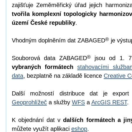
zajišťuje Zeměměřický úřad jejich harmoniz
tvořila komplexní topologicky harmonizo
území České republiky
.
®
Vhodným doplněním dat ZABAGED
je výst
®
Souborová data ZABAGED
jsou od 1. 7
vybraných formátech
stahovacími služb
data
, bezplatně na základě licence
Creative 
Další možností distribuce dat je export
Geoprohlížeč
a služby
WFS
a
ArcGIS REST
.
K objednání dat v
dalších formátech a jin
můžete využít aplikaci
eshop
.