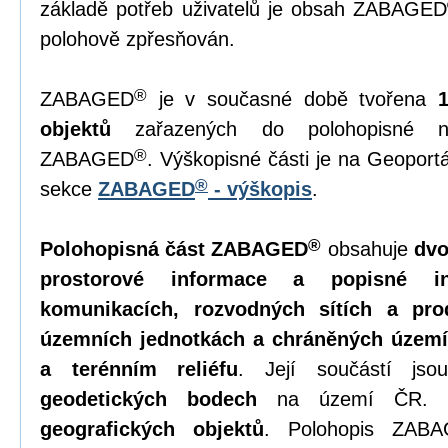
základě potřeb uživatelů je obsah ZABAGED
polohově zpřesňován.
®
ZABAGED
je v současné době tvořena
objektů
zařazených do polohopisné ne
®
ZABAGED
. Výškopisné části je na Geopor
®
sekce
ZABAGED
- výškopis
.
®
Polohopisná část ZABAGED
obsahuje
dvo
prostorové informace a popisné in
komunikacích, rozvodných sítích a pro
územních jednotkách a chráněných území
a terénním reliéfu
. Její součástí js
geodetických bodech
na území ČR. 
geografických objektů
. Polohopis ZAB