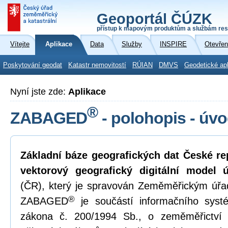
Geoportál ČÚZK
přístup k mapovým produktům a službám res
Vítejte
Aplikace
Data
Služby
INSPIRE
Otevřen
Poskytování geodat
Katastr nemovitostí
RÚIAN
DMVS
Geodetické ap
Nyní jste zde:
Aplikace
®
ZABAGED
- polohopis - úv
Základní báze geografických dat České r
vektorový geografický digitální model 
(ČR), který je spravován Zeměměřickým úř
®
ZABAGED
je součástí informačního syst
zákona č. 200/1994 Sb., o zeměměřictví