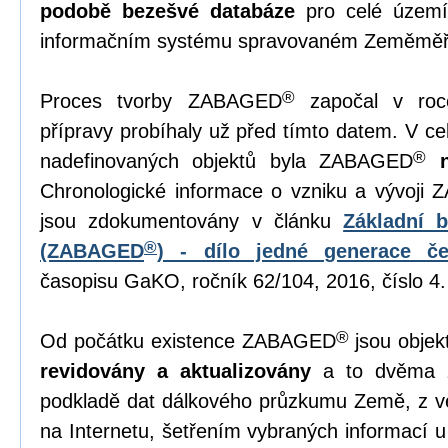
podobě bezešvé databáze
pro celé území
informačním systému spravovaném Zeměměř
®
Proces tvorby ZABAGED
započal v roc
přípravy probíhaly už před tímto datem. V 
®
nadefinovaných objektů byla ZABAGED
Chronologické informace o vzniku a vývoji
jsou zdokumentovány v článku
Základní 
®
(ZABAGED
) - dílo jedné generace č
časopisu GaKO, ročník 62/104, 2016, číslo 4.
®
Od počátku existence ZABAGED
jsou objek
revidovány a aktualizovány
a to dvěma z
podkladě dat dálkového průzkumu Země, z ve
na Internetu, šetřením vybraných informací u