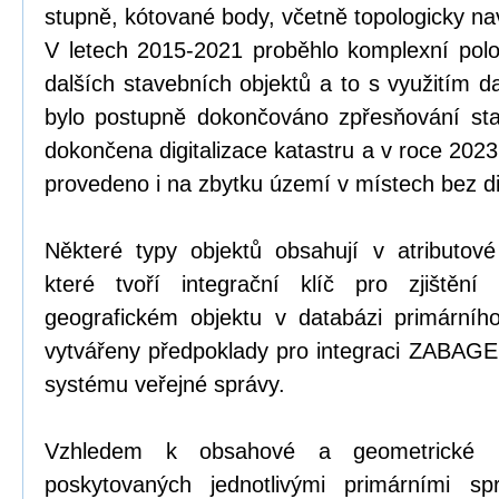
stupně, kótované body, včetně topologicky n
V letech 2015-2021 proběhlo komplexní pol
dalších stavebních objektů a to s využitím d
bylo postupně dokončováno zpřesňování st
dokončena digitalizace katastru a v roce 202
provedeno i na zbytku území v místech bez dig
Některé typy objektů obsahují v atributové č
které tvoří integrační klíč pro zjištění
geografickém objektu v databázi primárníh
vytvářeny předpoklady pro integraci ZABAG
systému veřejné správy.
Vzhledem k obsahové a geometrické ne
poskytovaných jednotlivými primárními sp