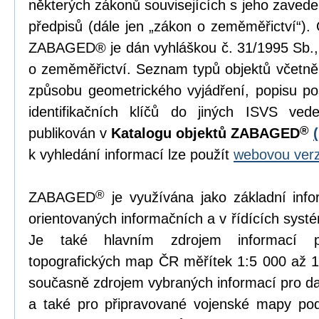
některých zákonů souvisejících s jeho zavede
předpisů (dále jen „zákon o zeměměřictví“)
ZABAGED® je dán vyhláškou č. 31/1995 Sb., 
o zeměměřictví. Seznam typů objektů včetně je
způsobu geometrického vyjádření, popisu po
identifikačních klíčů do jiných ISVS ved
®
publikován v
Katalogu objektů ZABAGED
k vyhledání informací lze použít
webovou verz
®
ZABAGED
je využívána jako základní inf
orientovaných informačních a v řídících syst
Je také hlavním zdrojem informací p
topografických map ČR měřítek 1:5 000 až
současně zdrojem vybraných informací pro d
a také pro připravované vojenské mapy po