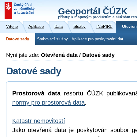
Geoportál ČÚZK
přístup k mapovým produktům a službám res
Vítejte
Aplikace
Data
Služby
INSPIRE
Otevřen
Datové sady
Stahovací služby
Aplikace pro poskytování dat
Nyní jste zde:
Otevřená data / Datové sady
Datové sady
Prostorová data
resortu ČÚZK publikova
normy pro prostorová data
.
Katastr nemovitostí
Jako otevřená data je poskytován soubor geo