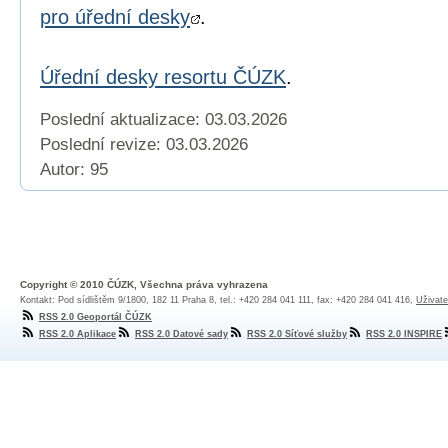
pro úřední desky
.
Úřední desky resortu ČÚZK
.
Poslední aktualizace: 03.03.2026
Poslední revize:
03.03.2026
Autor: 95
Copyright © 2010 ČÚZK, Všechna práva vyhrazena
Kontakt: Pod sídlištěm 9/1800, 182 11 Praha 8, tel.: +420 284 041 111, fax: +420 284 041 416,
Uživate
RSS 2.0 Geoportál ČÚZK
RSS 2.0 Aplikace
RSS 2.0 Datové sady
RSS 2.0 Síťové služby
RSS 2.0 INSPIRE