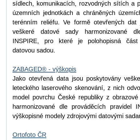
sídlech, komunikacích, rozvodných sítích a 
územních jednotkách a chráněných územích
terénním reliéfu. Ve formě otevřených dat 
veškeré datové sady harmonizované dle
INSPIRE, pro které je polohopisná čá
datovou sadou.
ZABAGED® - výškopis
Jako otevřená data jsou poskytovány vešk
leteckého laserového skenování, z nich odvoz
model povrchu České republiky z obrazové
harmonizované dle prováděcích pravidel I
výškopisné modely zdrojovými datovými sada
Ortofoto ČR