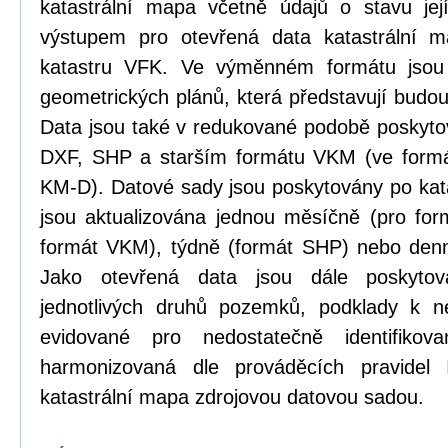
katastrální mapa včetně údajů o stavu její
výstupem pro otevřená data katastrální 
katastru VFK. Ve výměnném formátu jsou
geometrických plánů, která představují budou
Data jsou také v redukované podobě poskyt
DXF, SHP a starším formátu VKM (ve formá
KM-D). Datové sady jsou poskytovány po kat
jsou aktualizována jednou měsíčně (pro form
formát VKM), týdně (formát SHP) nebo den
Jako otevřená data jsou dále poskytová
jednotlivých druhů pozemků, podklady k n
evidované pro nedostatečně identifikov
harmonizovaná dle prováděcích pravidel
katastrální mapa zdrojovou datovou sadou.