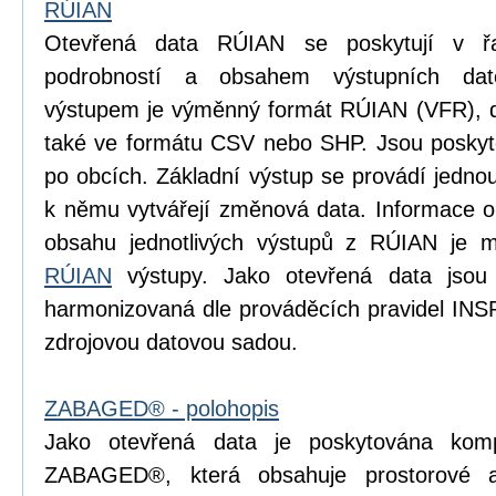
RÚIAN
Otevřená data RÚIAN se poskytují v řad
podrobností a obsahem výstupních dat
výstupem je výměnný formát RÚIAN (VFR), dí
také ve formátu CSV nebo SHP. Jsou poskyto
po obcích. Základní výstup se provádí jedn
k němu vytvářejí změnová data. Informace o p
obsahu jednotlivých výstupů z RÚIAN je m
RÚIAN
výstupy. Jako otevřená data jsou
harmonizovaná dle prováděcích pravidel INS
zdrojovou datovou sadou.
ZABAGED® - polohopis
Jako otevřená data je poskytována komp
ZABAGED®, která obsahuje prostorové 