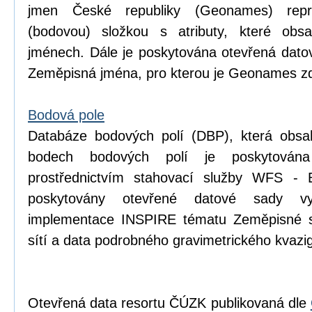
jmen České republiky (Geonames) repr
(bodovou) složkou s atributy, které obsa
jménech. Dále je poskytována otevřená dat
Zeměpisná jména, pro kterou je Geonames zd
Bodová pole
Databáze bodových polí (DBP), která obsa
bodech bodových polí je poskytován
prostřednictvím stahovací služby WFS - 
poskytovány otevřené datové sady v
implementace INSPIRE tématu Zeměpisné s
sítí a data podrobného gravimetrického kva
Otevřená data resortu ČÚZK publikovaná dle