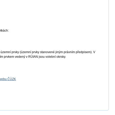
tkách:
územní prvky (územní prvky stanovené jiným právním předpisem). V
m prvkem vedený v RÚIAN jsou volební okrsky.
a webu ČÚZK