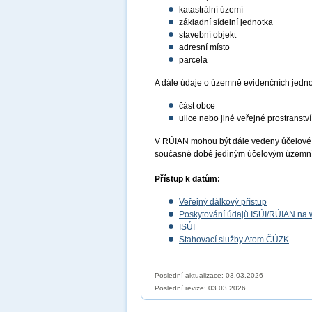
katastrální území
základní sídelní jednotka
stavební objekt
adresní místo
parcela
A dále údaje o územně evidenčních jedno
část obce
ulice nebo jiné veřejné prostranství
V RÚIAN mohou být dále vedeny účelové 
současné době jediným účelovým územní
Přístup k datům:
Veřejný dálkový přístup
Poskytování údajů ISÚI/RÚIAN n
ISÚI
Stahovací služby Atom ČÚZK
Poslední aktualizace: 03.03.2026
Poslední revize:
03.03.2026