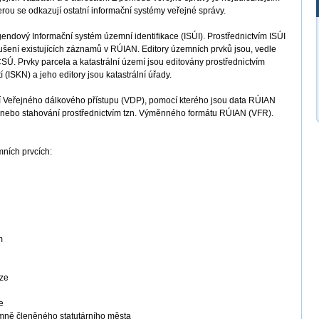
ou se odkazují ostatní informační systémy veřejné správy.
ndový Informační systém územní identifikace (ISÚI). Prostřednictvím ISÚI
rušení existujících záznamů v RÚIAN. Editory územních prvků jsou, vedle
ČSÚ. Prvky parcela a katastrální území jsou editovány prostřednictvím
(ISKN) a jeho editory jsou katastrální úřady.
 Veřejného dálkového přístupu (VDP), pomocí kterého jsou data RÚIAN
ení nebo stahování prostřednictvím tzn. Výměnného formátu RÚIAN (VFR).
ních prvcích:
m
aze
e
mně členěného statutárního města