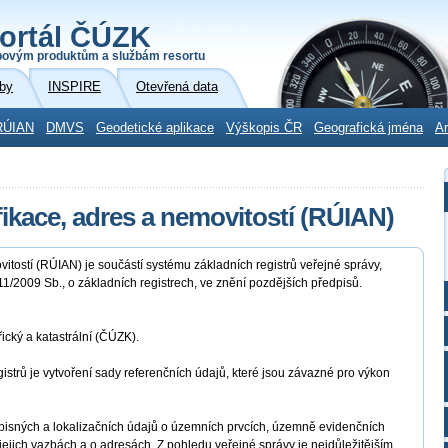
ortál ČÚZK
povým produktům a službám resortu
by
INSPIRE
Otevřená data
RÚIAN
DMVS
Geodetické aplikace
Výškopis ČR
Geografická jména
Ar
fikace, adres a nemovitostí (RÚIAN)
vitostí (RÚIAN) je součástí systému základních registrů veřejné správy,
1/2009 Sb., o základních registrech, ve znění pozdějších předpisů.
ký a katastrální (ČÚZK).
strů je vytvoření sady referenčních údajů, které jsou závazné pro výkon
isných a lokalizačních údajů o územních prvcích, územně evidenčních
jejich vazbách a o adresách. Z pohledu veřejné správy je nejdůležitějším