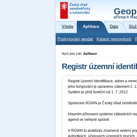
Geop
přístup k ma
Vítejte
Aplikace
Data
Služ
Poskytování geodat
Katastr nemovitostí
Nyní jste zde:
Aplikace
Registr územní identi
Registr územní identifikace, adres a nemo
jeho fungování je upraveno zákonem č. 11
Systém je plně funkční od 1. 7. 2012.
Správcem RÚIAN je Český úřad zeměměřic
Hlavním přínosem systému základních regi
agend ve veřejné správě.
V RÚIAN to prakticky znamená vedení pop
jednotkách, účelových územních prvcích, 