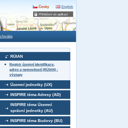
Česky
English
Přihlášení do aplikací
chiválie
RÚIAN
Registr územní identifikace,
adres a nemovitostí (RÚIAN) -
výstupy
Územní jednotky (UX)
INSPIRE téma Adresy (AD)
INSPIRE téma Územní
správní jednotky (AU)
INSPIRE téma Budovy (BU)