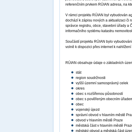
referenčním prvkem RÚIAN adresa, na kter
V rámci projektu RÚIAN byl vybudován age
dochází k zápisu nových a aktualizaci či 
správce registru, obce, stavební úřady a 
informačního systému katastru nemovitostí 
Součástí projektu RÚIAN bylo vybudování
volně k dispozici přes internet k nahlíž
RÚIAN obsahuje údaje o základních územ
stát
region soudržnosti
vyšší územní samosprávný celek
okres
obec s rozšířenou působností
obec s pověřeným obecním úřade
obec
vojenský újezd
správní obvod v hlavním městě Pr
obvod v hlavním městě Praze
městská část v hlavním městě Praz
městský obvod a městská část úze