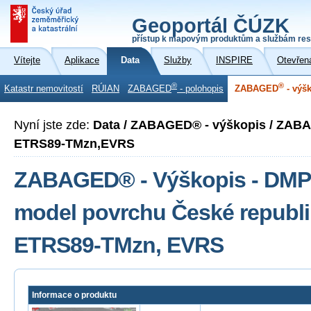
Geoportál ČÚZK
přístup k mapovým produktům a službám res
Vítejte
Aplikace
Data
Služby
INSPIRE
Otevřen
®
®
Katastr nemovitostí
RÚIAN
ZABAGED
- polohopis
ZABAGED
- výš
Nyní jste zde:
Data / ZABAGED® - výškopis / ZAB
ETRS89-TMzn,EVRS
ZABAGED® - Výškopis - DMP 1
model povrchu České republi
ETRS89-TMzn, EVRS
Informace o produktu