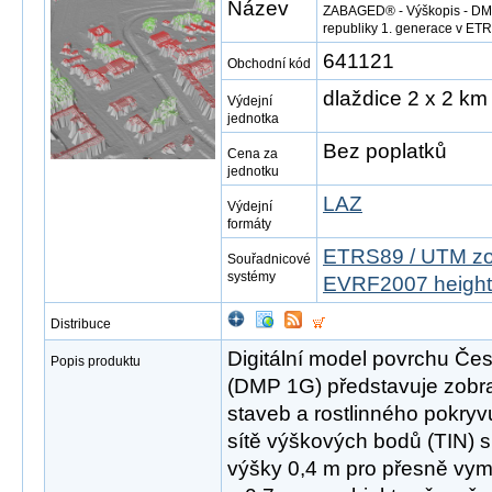
Název
ZABAGED® - Výškopis - DMP
republiky 1. generace v E
641121
Obchodní kód
dlaždice 2 x 2 km
Výdejní
jednotka
Bez poplatků
Cena za
jednotku
LAZ
Výdejní
formáty
ETRS89 / UTM zo
Souřadnicové
systémy
EVRF2007 height
Distribuce
Digitální model povrchu Čes
Popis produktu
(DMP 1G) představuje zobr
staveb a rostlinného pokryv
sítě výškových bodů (TIN) s
výšky 0,4 m pro přesně vym