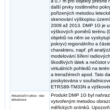
a 0,7 m pro objekty přesně 
další prvky rostlinného pokr
pořízených metodou leteck
skenování výškopisu území 
2009 až 2013. DMP 1G je u
výškových poměrů terénu (
objektů na něm se vyskytujíc
pokryv) regionálního a částe
charakteru, např. při analýzá
modelování šíření radiových
škodlivých látek a nečistot 
virtuálních pohledů na terén
a trenažérech apod. Tato da
poskytována v souřadnicov
ETRS89-TM33N a výškové
Produkt DMP 1G byl nahra
Aktualizační cyklus - stav
aktualizace
vytvořeným metodou obrazo
měřických snímků. Upozor