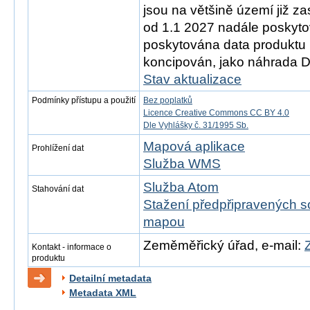
jsou na většině území již z
od 1.1 2027 nadále poskyt
poskytována data produktu 
koncipován, jako náhrada 
Stav aktualizace
Podmínky přístupu a použití
Bez poplatků
Licence Creative Commons CC BY 4.0
Dle Vyhlášky č. 31/1995 Sb.
Mapová aplikace
Prohlížení dat
Služba WMS
Služba Atom
Stahování dat
Stažení předpřipravených s
mapou
Zeměměřický úřad, e-mail:
Kontakt - informace o
produktu
Detailní metadata
Metadata XML