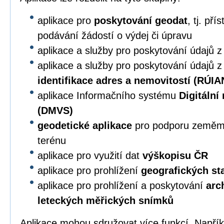
aplikace pro
poskytování geodat
, tj. př
podávání žádostí o výdej či úpravu
aplikace a služby pro poskytování údajů 
aplikace a služby pro poskytování údajů 
identifikace adres a nemovitostí (RÚIA
aplikace Informačního systému
Digitální
(DMVS)
geodetické aplikace
pro podporu zeměmě
terénu
aplikace pro využití dat
výškopisu ČR
aplikace pro prohlížení
geografických s
aplikace pro prohlížení a poskytování
arc
leteckých měřických snímků
Aplikace mohou sdružovat více funkcí. Napří