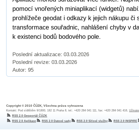
pomocí vnořených miniaplikací (widgetů) nabí
prohlížeče geodat i odkazy k jejich nákupu či
transformace souřadnic, nahlášení chyby v dat
k existenci bodů bodového pole.
Poslední aktualizace: 03.03.2026
Poslední revize:
03.03.2026
Autor: 95
Copyright © 2010 ČÚZK, Všechna práva vyhrazena
Kontakt: Pod sídlištěm 9/1800, 182 11 Praha 8, tel.: +420 284 041 111, fax: +420 284 041 416,
Uživate
RSS 2.0 Geoportál ČÚZK
RSS 2.0 Aplikace
RSS 2.0 Datové sady
RSS 2.0 Síťové služby
RSS 2.0 INSPIRE