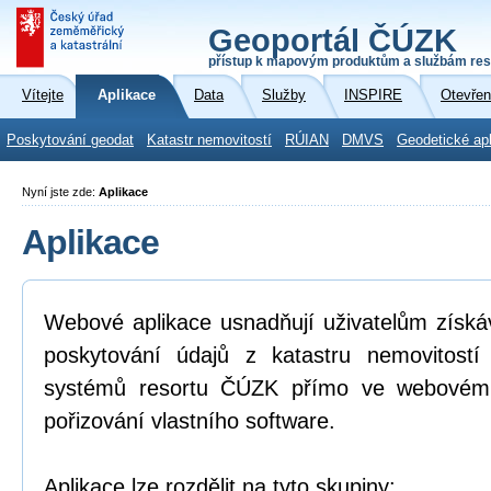
Geoportál ČÚZK
přístup k mapovým produktům a službám res
Vítejte
Aplikace
Data
Služby
INSPIRE
Otevřen
Poskytování geodat
Katastr nemovitostí
RÚIAN
DMVS
Geodetické ap
Nyní jste zde:
Aplikace
Aplikace
Webové aplikace usnadňují uživatelům získá
poskytování údajů z katastru nemovitostí
systémů resortu ČÚZK přímo ve webovém p
pořizování vlastního software.
Aplikace lze rozdělit na tyto skupiny: