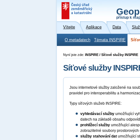
Geop
přístup k ma
Vítejte
Aplikace
Data
Slu
O metadatech
Témata INSPIRE
Síťo
Nyní jste zde:
INSPIRE / Síťové služby INSPIRE
Síťové služby INSPIR
Jsou internetové služby založené na sou
pravidel pro interoperabilitu a harmoniza
Typy síťových služeb INSPIRE:
vyhledávací služby
umožňující vyh
datech na základě obsahu odpovída
prohlížecí služby
umožňující alespo
zobrazitelné soubory prostorových 
služby stahování dat
umožňující st