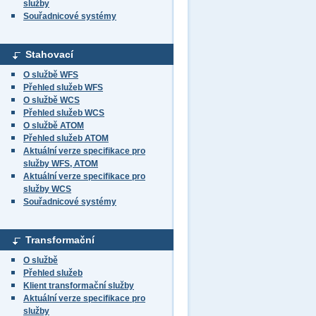
služby
Souřadnicové systémy
Stahovací
O službě WFS
Přehled služeb WFS
O službě WCS
Přehled služeb WCS
O službě ATOM
Přehled služeb ATOM
Aktuální verze specifikace pro
služby WFS, ATOM
Aktuální verze specifikace pro
služby WCS
Souřadnicové systémy
Transformační
O službě
Přehled služeb
Klient transformační služby
Aktuální verze specifikace pro
služby