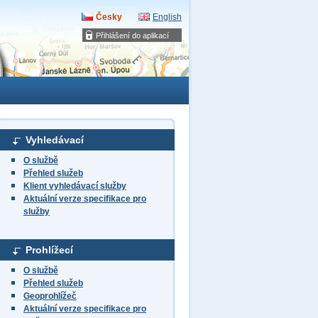
Česky
English
Přihlášení do aplikací
Vyhledávací
O službě
Přehled služeb
Klient vyhledávací služby
Aktuální verze specifikace pro
služby
Prohlížecí
O službě
Přehled služeb
Geoprohlížeč
Aktuální verze specifikace pro