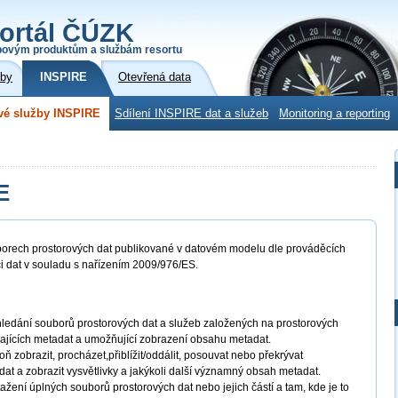
ortál ČÚZK
povým produktům a službám resortu
žby
INSPIRE
Otevřená data
vé služby INSPIRE
Sdílení INSPIRE dat a služeb
Monitoring a reporting
E
borech prostorových dat publikované v datovém modelu dle prováděcích
ci dat v souladu s nařízením 2009/976/ES.
ledání souborů prostorových dat a služeb založených na prostorových
jících metadat a umožňující zobrazení obsahu metadat.
ň zobrazit, procházet,přiblížit/oddálit, posouvat nebo překrývat
dat a zobrazit vysvětlivky a jakýkoli další významný obsah metadat.
ažení úplných souborů prostorových dat nebo jejich částí a tam, kde je to