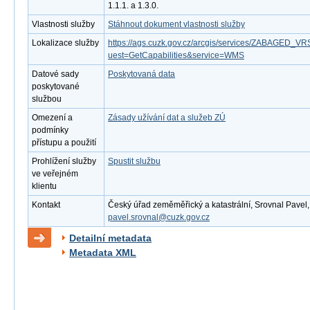
1.1.1. a 1.3.0.
Vlastnosti služby
Stáhnout dokument vlastnosti služby
Lokalizace služby
https://ags.cuzk.gov.cz/arcgis/services/ZABAGED
uest=GetCapabilities&service=WMS
Datové sady
Poskytovaná data
poskytované
službou
Omezení a
Zásady užívání dat a služeb ZÚ
podmínky
přístupu a použití
Prohlížení služby
Spustit službu
ve veřejném
klientu
Kontakt
Český úřad zeměměřický a katastrální, Srovnal Pavel, M
pavel.srovnal@cuzk.gov.cz
Detailní metadata
Metadata XML