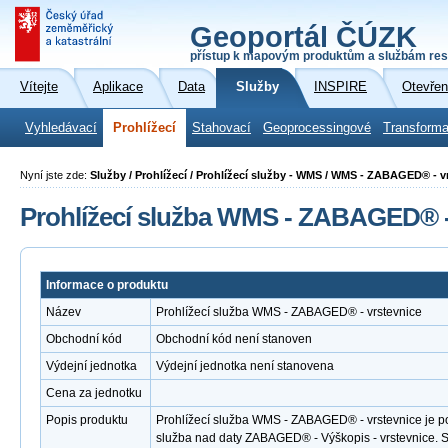
Geoportál ČÚZK
přístup k mapovým produktům a službám res
Vítejte
Aplikace
Data
Služby
INSPIRE
Otevřen
Vyhledávací
Prohlížecí
Stahovací
Geoprocessingové
Transforma
Nyní jste zde:
Služby / Prohlížecí / Prohlížecí služby - WMS / WMS - ZABAGED® - v
Prohlížecí služba WMS - ZABAGED® -
Informace o produktu
Název
Prohlížecí služba WMS - ZABAGED® - vrstevnice
Obchodní kód
Obchodní kód není stanoven
Výdejní jednotka
Výdejní jednotka není stanovena
Cena za jednotku
Popis produktu
Prohlížecí služba WMS - ZABAGED® - vrstevnice je po
služba nad daty ZABAGED® - Výškopis - vrstevnice.