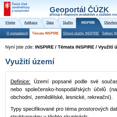
Geoportál ČÚZK
přístup k mapovým produktům a službám res
Vítejte
Aplikace
Data
Služby
INSPIRE
Otevřen
O metadatech
Témata INSPIRE
Síťové služby INSPIRE
Sdílení I
Nyní jste zde:
INSPIRE / Témata INSPIRE / Využití 
Využití území
Definice:
Území popsané podle své součas
nebo společensko-hospodářských účelů (na
obchodní, zemědělské, lesnické, rekreační).
Typy specifikované pro téma prostorových dat
strukturovány v těchto skupinách: