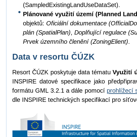
(SampledExistingLandUseDataSet).
Plánované využití území (Planned Lan
objektů:
Oficiální dokumentace (OfficialD
plán (SpatialPlan)
,
Doplňující regulace (S
Prvek územního členění (ZoningElient)
.
Data v resortu ČÚZK
Resort ČÚZK poskytuje data tématu
Využití 
INSPIRE datové specifikace jako předpřipr
formátu GML 3.2.1 a dále pomocí
prohlížecí 
dle INSPIRE technických specifikací pro síťov