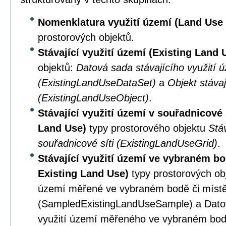
Nomenklatura využití území (Land Us
prostorových objektů.
Stávající využití území (Existing Land
objektů:
Datová sada stávajícího využití 
(ExistingLandUseDataSet)
a
Objekt stávaj
(ExistingLandUseObject)
.
Stávající využití území v souřadnicové 
Land Use)
typy prostorového objektu
Stáv
souřadnicové síti (ExistingLandUseGrid)
.
Stávající využití území ve vybraném b
Existing Land Use)
typy prostorových obj
území měřené ve vybraném bodě či míst
(SampledExistingLandUseSample) a Datov
využití území měřeného ve vybraném bod