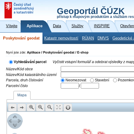
Geoportál ČÚZK
přístup k mapovým produktům a službám res
Vítejte
Aplikace
Data
Služby
INSPIRE
Otevřen
Poskytování geodat
Katastr nemovitostí
RÚIAN
DMVS
Geodetické 
Nyní jste zde:
Aplikace / Poskytování geodat / E-shop
Vyhledávání parcel
Vyčistit vstupní formulář a odebrat výsledky z map
Název/Kód obce
Název/Kód katastrálního území
Parcela, druh číslování
Neomezovat
Stavební
Pozemkov
Parcelní číslo
/
Mapa