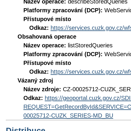
Název operace:
describeStoredQueries
Platformy zpracování (DCP):
WebServi
Přístupové místo
Odkaz:
https://services.cuzk.gov.cz/w
Obsahovaná operace
Název operace:
listStoredQueries
Platformy zpracování (DCP):
WebServi
Přístupové místo
Odkaz:
https://services.cuzk.gov.cz/w
Vázaný zdroj
Název zdroje:
CZ-00025712-CUZK_SE
Odkaz:
https://geoportal.cuzk.gov.cz/S
REQUEST=GetRecordById&SERVICE=CS
00025712-CUZK_SERIES-MD_BU
Distribuce