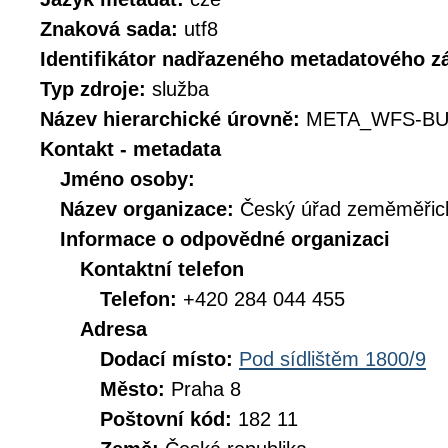
Znaková sada:
utf8
Identifikátor nadřazeného metadatového 
Typ zdroje:
služba
Název hierarchické úrovně:
META_WFS-BU
Kontakt - metadata
Jméno osoby:
Název organizace:
Český úřad zeměměřick
Informace o odpovědné organizaci
Kontaktní telefon
Telefon:
+420 284 044 455
Adresa
Dodací místo:
Pod sídlištěm 1800/9
Město:
Praha 8
Poštovní kód:
182 11