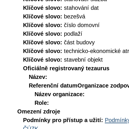
Klíčové slovo:
stahování dat
Klíčové slovo:
bezešvá
Klíčové slovo:
číslo domovní
Klíčové slovo:
podlaží
Klíčové slovo:
část budovy
Klíčové slovo:
technicko-ekonomické atr
Klíčové slovo:
stavební objekt
Oficiálně registrovaný tezaurus
Název:
Referenční datum
Organizace zodpov
Název organizace:
Role:
Omezení zdroje
Podmínky pro přístup a užití:
Podmínky
ČÚZK