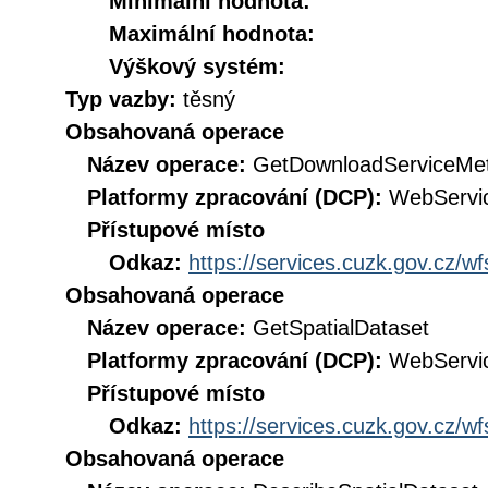
Minimální hodnota:
Maximální hodnota:
Výškový systém:
Typ vazby:
těsný
Obsahovaná operace
Název operace:
GetDownloadServiceMe
Platformy zpracování (DCP):
WebServi
Přístupové místo
Odkaz:
https://services.cuzk.gov.cz/w
Obsahovaná operace
Název operace:
GetSpatialDataset
Platformy zpracování (DCP):
WebServi
Přístupové místo
Odkaz:
https://services.cuzk.gov.cz/w
Obsahovaná operace