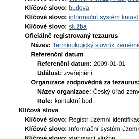
Klíčové slovo:
budova
Klíčové slovo:
informační systém katast
Klíčové slovo:
služba
Oficiálně registrovaný tezaurus
Název:
Terminologický slovník zeměměř
Referenční datum
Referenční datum:
2009-01-01
Událost:
zveřejnění
Organizace zodpovědná za tezaurus
Název organizace:
Český úřad země
Role:
kontaktní bod
Klíčová slova
Klíčové slovo:
Registr územní identifik
Klíčové slovo:
Informační systém územní
Klíčové slovo:
stahovací služba