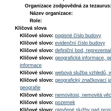
Organizace zodpovědná za tezaurus
Název organizace:
Role:
Klíčová slova
Klíčové slovo:
popisné číslo budovy
Klíčové slovo:
evidenční číslo budovy
Klíčové slovo:
definiční bod, reprezenta
Klíčové slovo:
geografická informace, g
informace
Klíčové slovo:
webová služba vzhledů, 
Klíčové slovo:
geografický značkovací j
geografie
Klíčové slovo:
nemovitost, nemovitá vě
Klíčové slovo:
pozemek
Klíčové slovo:
otevřené služby nad pros