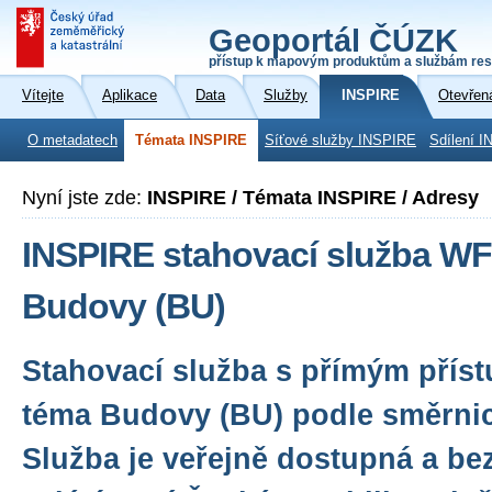
Geoportál ČÚZK
přístup k mapovým produktům a službám res
Vítejte
Aplikace
Data
Služby
INSPIRE
Otevřen
O metadatech
Témata INSPIRE
Síťové služby INSPIRE
Sdílení I
Nyní jste zde:
INSPIRE / Témata INSPIRE / Adresy
INSPIRE stahovací služba WF
Budovy (BU)
Stahovací služba s přímým přís
téma Budovy (BU) podle směrni
Služba je veřejně dostupná a be