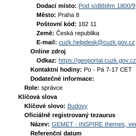
Dodací místo:
Pod sídlištěm 1800/9
Město:
Praha 8
Poštovní kód:
182 11
Země:
Česká republika
E-mail:
cuzk.helpdesk@cuzk.gov.cz
Online zdroj
Odkaz:
https://geoportal.cuzk.gov.cz
Kontaktní hodiny:
Po - Pá 7-17 CET
Dodatečné informace:
Role:
správce
Klíčová slova
Klíčové slovo:
Budovy
Oficiálně registrovaný tezaurus
Název:
GEMET - INSPIRE themes, ver
Referenční datum