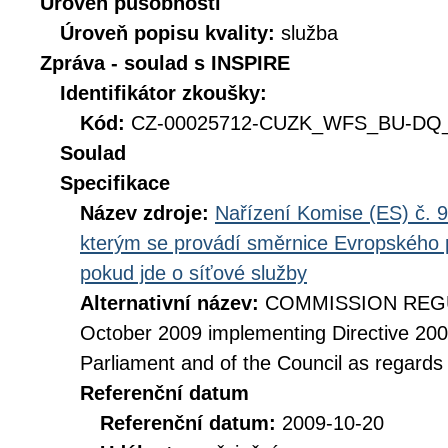
Úroveň působnosti
Úroveň popisu kvality:
služba
Zpráva - soulad s INSPIRE
Identifikátor zkoušky:
Kód:
CZ-00025712-CUZK_WFS_BU-DQ_D
Soulad
Specifikace
Název zdroje:
Nařízení Komise (ES) č. 9
kterým se provádí směrnice Evropského 
pokud jde o síťové služby
Alternativní název:
COMMISSION REGUL
October 2009 implementing Directive 20
Parliament and of the Council as regards
Referenční datum
Referenční datum:
2009-10-20