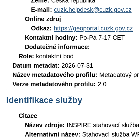
Země:
Česká republika
E-mail:
cuzk.helpdesk@cuzk.gov.cz
Online zdroj
Odkaz:
https://geoportal.cuzk.gov.cz
Kontaktní hodiny:
Po-Pá 7-17 CET
Dodatečné informace:
Role:
kontaktní bod
Datum metadat:
2026-07-31
Název metadatového profilu:
Metadatový pr
Verze metadatového profilu:
2.0
Identifikace služby
Citace
Název zdroje:
INSPIRE stahovací služb
Alternativní název:
Stahovací služba W