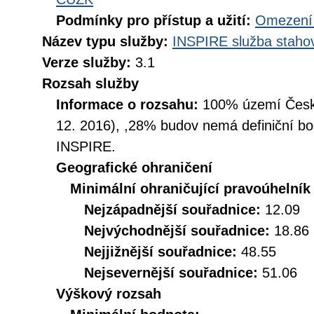
Podmínky pro přístup a užití:
Omezení 
Název typu služby:
INSPIRE služba stahov
Verze služby:
3.1
Rozsah služby
Informace o rozsahu:
100% území České
12. 2016), ,28% budov nemá definiční bo
INSPIRE.
Geografické ohraničení
Minimální ohraničující pravoúhelník
Nejzápadnější souřadnice:
12.09
Nejvýchodnější souřadnice:
18.86
Nejjižnější souřadnice:
48.55
Nejsevernější souřadnice:
51.06
Výškový rozsah