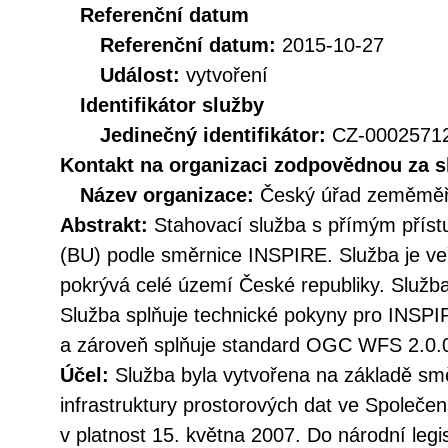
Referenční datum
Referenční datum:
2015-10-27
Událost:
vytvoření
Identifikátor služby
Jedinečný identifikátor:
CZ-000257
Kontakt na organizaci zodpovědnou za s
Název organizace:
Český úřad zeměměři
Abstrakt:
Stahovací služba s přímým pří
(BU) podle směrnice INSPIRE. Služba je ve
pokrývá celé území České republiky. Služba
Služba splňuje technické pokyny pro INSPI
a zároveň splňuje standard OGC WFS 2.0.
Účel:
Služba byla vytvořena na základě sm
infrastruktury prostorových dat ve Společen
v platnost 15. května 2007. Do národní legi