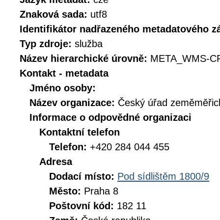
Znaková sada:
utf8
Identifikátor nadřazeného metadatového 
Typ zdroje:
služba
Název hierarchické úrovně:
META_WMS-CP
Kontakt - metadata
Jméno osoby:
Název organizace:
Český úřad zeměměřick
Informace o odpovědné organizaci
Kontaktní telefon
Telefon:
+420 284 044 455
Adresa
Dodací místo:
Pod sídlištěm 1800/9
Město:
Praha 8
Poštovní kód:
182 11