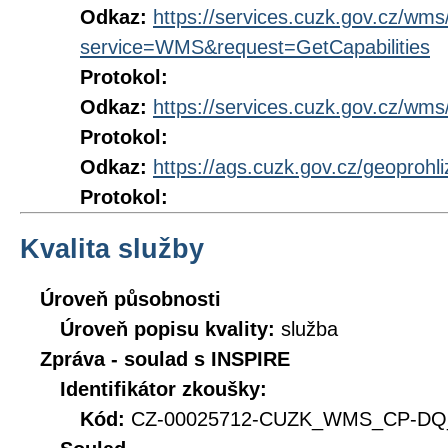
Odkaz:
https://services.cuzk.gov.cz/wm
service=WMS&request=GetCapabilities
Protokol:
Odkaz:
https://services.cuzk.gov.cz/wm
Protokol:
Odkaz:
https://ags.cuzk.gov.cz/geoprohl
Protokol:
Kvalita služby
Úroveň působnosti
Úroveň popisu kvality:
služba
Zpráva - soulad s INSPIRE
Identifikátor zkoušky:
Kód:
CZ-00025712-CUZK_WMS_CP-DQ_