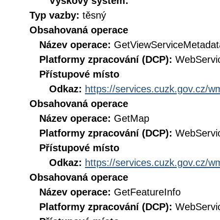
Výškový systém:
Typ vazby:
těsný
Obsahovaná operace
Název operace:
GetViewServiceMetadat
Platformy zpracování (DCP):
WebServi
Přístupové místo
Odkaz:
https://services.cuzk.gov.cz/
Obsahovaná operace
Název operace:
GetMap
Platformy zpracování (DCP):
WebServi
Přístupové místo
Odkaz:
https://services.cuzk.gov.cz/
Obsahovaná operace
Název operace:
GetFeatureInfo
Platformy zpracování (DCP):
WebServi