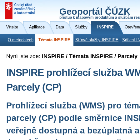
Geoportál ČÚZK
přístup k mapovým produktům a službám res
Vítejte
Aplikace
Data
Služby
INSPIRE
Otevřen
O metadatech
Témata INSPIRE
Síťové služby INSPIRE
Sdílení I
Nyní jste zde:
INSPIRE / Témata INSPIRE / Parcely
INSPIRE prohlížecí služba W
Parcely (CP)
Prohlížecí služba (WMS) pro tém
parcely (CP) podle směrnice INS
veřejně dostupná a bezúplatná a