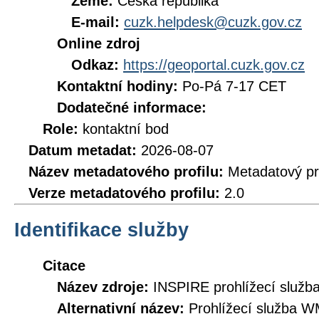
Země:
Česká republika
E-mail:
cuzk.helpdesk@cuzk.gov.cz
Online zdroj
Odkaz:
https://geoportal.cuzk.gov.cz
Kontaktní hodiny:
Po-Pá 7-17 CET
Dodatečné informace:
Role:
kontaktní bod
Datum metadat:
2026-08-07
Název metadatového profilu:
Metadatový pr
Verze metadatového profilu:
2.0
Identifikace služby
Citace
Název zdroje:
INSPIRE prohlížecí služb
Alternativní název:
Prohlížecí služba 