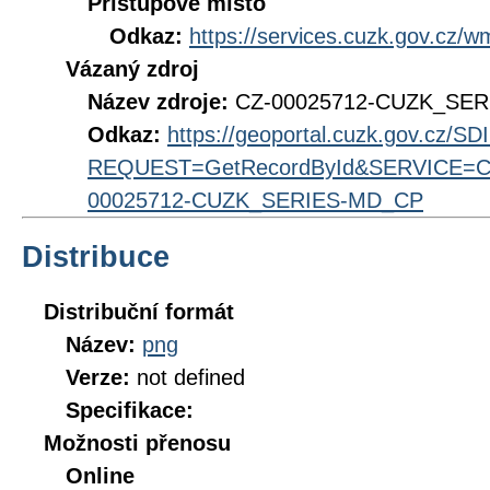
Přístupové místo
Odkaz:
https://services.cuzk.gov.cz/
Vázaný zdroj
Název zdroje:
CZ-00025712-CUZK_SE
Odkaz:
https://geoportal.cuzk.gov.cz/S
REQUEST=GetRecordById&SERVICE=CS
00025712-CUZK_SERIES-MD_CP
Distribuce
Distribuční formát
Název:
png
Verze:
not defined
Specifikace:
Možnosti přenosu
Online