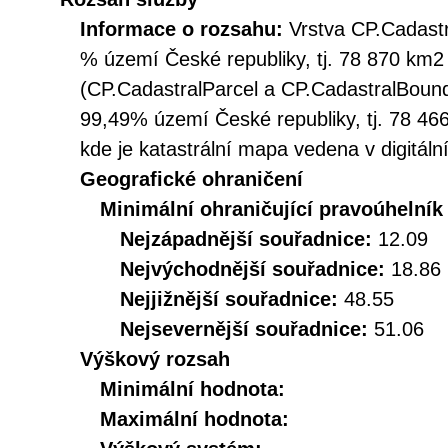
Informace o rozsahu:
Vrstva CP.Cadast
% území České republiky, tj. 78 870 km2 
(CP.CadastralParcel a CP.CadastralBoun
99,49% území České republiky, tj. 78 4
kde je katastrální mapa vedena v digitá
Geografické ohraničení
Minimální ohraničující pravoúhelník
Nejzápadnější souřadnice:
12.09
Nejvýchodnější souřadnice:
18.86
Nejjižnější souřadnice:
48.55
Nejsevernější souřadnice:
51.06
Výškový rozsah
Minimální hodnota:
Maximální hodnota: