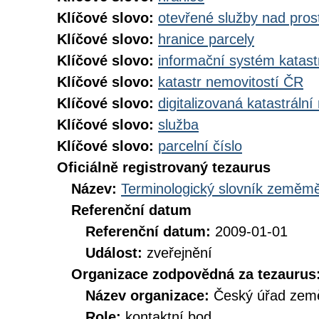
Klíčové slovo:
otevřené služby nad pros
Klíčové slovo:
hranice parcely
Klíčové slovo:
informační systém katast
Klíčové slovo:
katastr nemovitostí ČR
Klíčové slovo:
digitalizovaná katastráln
Klíčové slovo:
služba
Klíčové slovo:
parcelní číslo
Oficiálně registrovaný tezaurus
Název:
Terminologický slovník zeměměř
Referenční datum
Referenční datum:
2009-01-01
Událost:
zveřejnění
Organizace zodpovědná za tezaurus
Název organizace:
Český úřad země
Role:
kontaktní bod