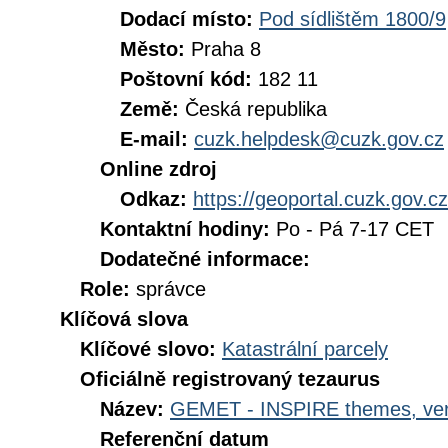
Dodací místo:
Pod sídlištěm 1800/9
Město:
Praha 8
Poštovní kód:
182 11
Země:
Česká republika
E-mail:
cuzk.helpdesk@cuzk.gov.cz
Online zdroj
Odkaz:
https://geoportal.cuzk.gov.cz
Kontaktní hodiny:
Po - Pá 7-17 CET
Dodatečné informace:
Role:
správce
Klíčová slova
Klíčové slovo:
Katastrální parcely
Oficiálně registrovaný tezaurus
Název:
GEMET - INSPIRE themes, ver
Referenční datum