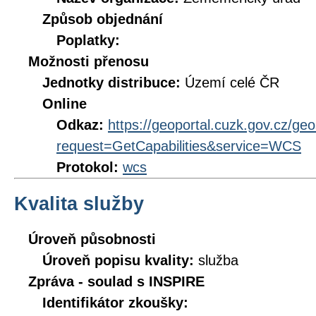
Způsob objednání
Poplatky:
Možnosti přenosu
Jednotky distribuce:
Území celé ČR
Online
Odkaz:
https://geoportal.cuzk.gov.cz/ge
request=GetCapabilities&service=WCS
Protokol:
wcs
Kvalita služby
Úroveň působnosti
Úroveň popisu kvality:
služba
Zpráva - soulad s INSPIRE
Identifikátor zkoušky: