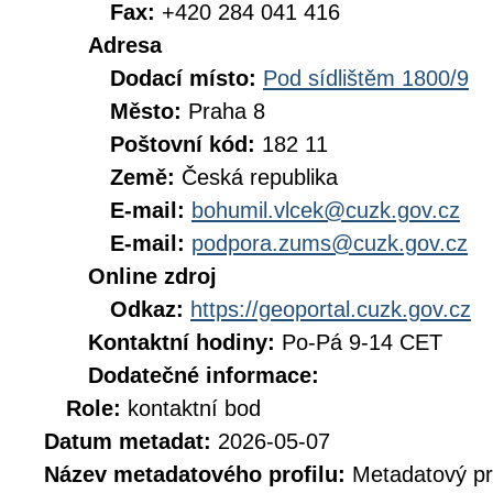
Fax:
+420 284 041 416
Adresa
Dodací místo:
Pod sídlištěm 1800/9
Město:
Praha 8
Poštovní kód:
182 11
Země:
Česká republika
E-mail:
bohumil.vlcek@cuzk.gov.cz
E-mail:
podpora.zums@cuzk.gov.cz
Online zdroj
Odkaz:
https://geoportal.cuzk.gov.cz
Kontaktní hodiny:
Po-Pá 9-14 CET
Dodatečné informace:
Role:
kontaktní bod
Datum metadat:
2026-05-07
Název metadatového profilu:
Metadatový pr