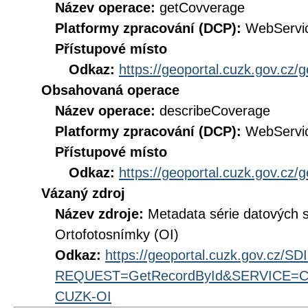
Název operace:
getCovverage
Platformy zpracování (DCP):
WebServi
Přístupové místo
Odkaz:
https://geoportal.cuzk.gov.cz/
Obsahovaná operace
Název operace:
describeCoverage
Platformy zpracování (DCP):
WebServi
Přístupové místo
Odkaz:
https://geoportal.cuzk.gov.cz/
Vázaný zdroj
Název zdroje:
Metadata série datových
Ortofotosnímky (OI)
Odkaz:
https://geoportal.cuzk.gov.cz/S
REQUEST=GetRecordById&SERVICE=CS
CUZK-OI