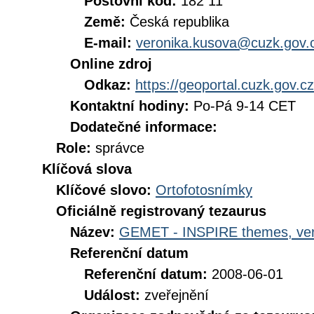
Poštovní kód:
182 11
Země:
Česká republika
E-mail:
veronika.kusova@cuzk.gov.
Online zdroj
Odkaz:
https://geoportal.cuzk.gov.cz
Kontaktní hodiny:
Po-Pá 9-14 CET
Dodatečné informace:
Role:
správce
Klíčová slova
Klíčové slovo:
Ortofotosnímky
Oficiálně registrovaný tezaurus
Název:
GEMET - INSPIRE themes, ver
Referenční datum
Referenční datum:
2008-06-01
Událost:
zveřejnění