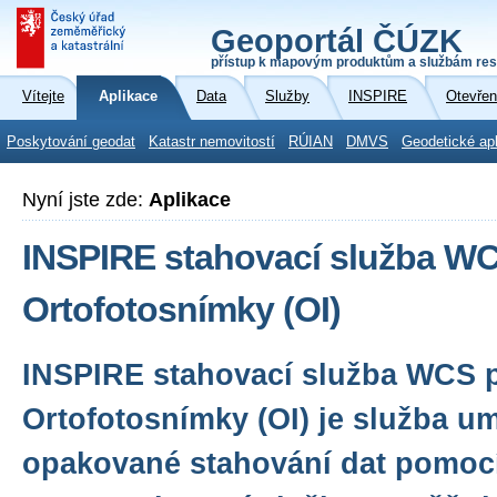
Geoportál ČÚZK
přístup k mapovým produktům a službám res
Vítejte
Aplikace
Data
Služby
INSPIRE
Otevřen
Poskytování geodat
Katastr nemovitostí
RÚIAN
DMVS
Geodetické ap
Nyní jste zde:
Aplikace
INSPIRE stahovací služba W
Ortofotosnímky (OI)
INSPIRE stahovací služba WCS 
Ortofotosnímky (OI) je služba u
opakované stahování dat pomoc