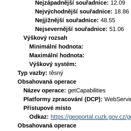
Nejzápadnější souřadnice:
12.09
Nejvýchodnější souřadnice:
18.86
Nejjižnější souřadnice:
48.55
Nejsevernější souřadnice:
51.06
Výškový rozsah
Minimální hodnota:
Maximální hodnota:
Výškový systém:
Typ vazby:
těsný
Obsahovaná operace
Název operace:
getCapabilities
Platformy zpracování (DCP):
WebServi
Přístupové místo
Odkaz:
https://geoportal.cuzk.gov.cz/
Obsahovaná operace