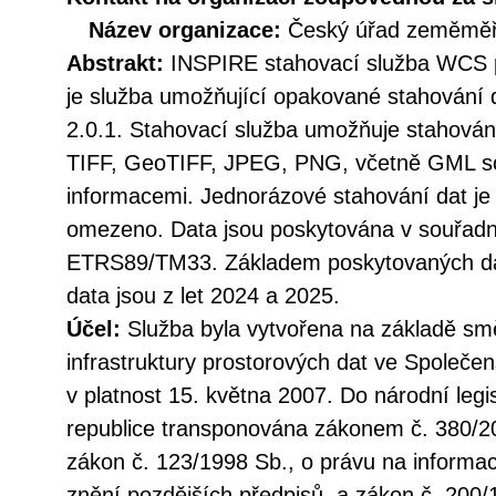
Název organizace:
Český úřad zeměměři
Abstrakt:
INSPIRE stahovací služba WCS p
je služba umožňující opakované stahování
2.0.1. Stahovací služba umožňuje stahován
TIFF, GeoTIFF, JPEG, PNG, včetně GML so
informacemi. Jednorázové stahování dat je
omezeno. Data jsou poskytována v souřad
ETRS89/TM33. Základem poskytovaných dat 
data jsou z let 2024 a 2025.
Účel:
Služba byla vytvořena na základě sm
infrastruktury prostorových dat ve Společen
v platnost 15. května 2007. Do národní legi
republice transponována zákonem č. 380/20
zákon č. 123/1998 Sb., o právu na informac
znění pozdějších předpisů, a zákon č. 200/