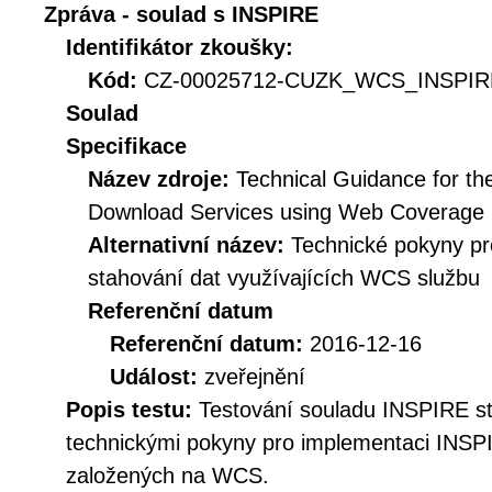
Zpráva - soulad s INSPIRE
Identifikátor zkoušky:
Kód:
CZ-00025712-CUZK_WCS_INSPIRE
Soulad
Specifikace
Název zdroje:
Technical Guidance for t
Download Services using Web Coverage
Alternativní název:
Technické pokyny p
stahování dat využívajících WCS službu
Referenční datum
Referenční datum:
2016-12-16
Událost:
zveřejnění
Popis testu:
Testování souladu INSPIRE s
technickými pokyny pro implementaci INSP
založených na WCS.