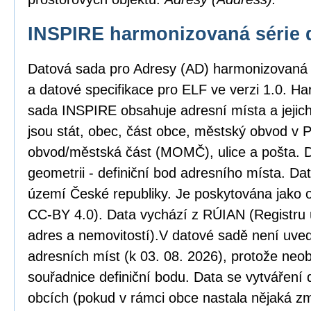
INSPIRE harmonizovaná série 
Datová sada pro Adresy (AD) harmonizovaná
a datové specifikace pro ELF ve verzi 1.0. H
sada INSPIRE obsahuje adresní místa a jejic
jsou stát, obec, část obce, městský obvod v
obvod/městská část (MOMČ), ulice a pošta. D
geometrii - definiční bod adresního místa. Da
území České republiky. Je poskytována jako o
CC-BY 4.0). Data vychází z RÚIAN (Registru ú
adres a nemovitostí).V datové sadě není uved
adresních míst (k 03. 08. 2026), protože neob
souřadnice definiční bodu. Data se vytváření 
obcích (pokud v rámci obce nastala nějaká zm