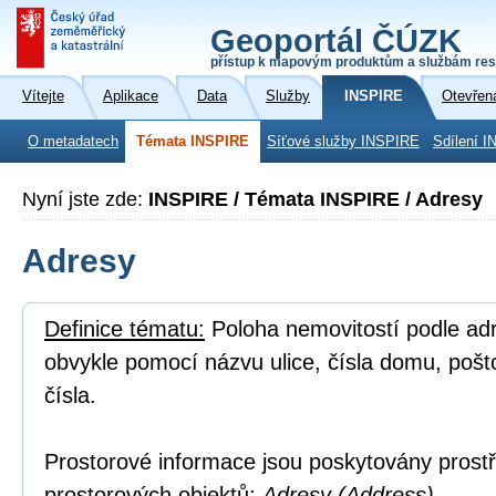
Geoportál ČÚZK
přístup k mapovým produktům a službám res
Vítejte
Aplikace
Data
Služby
INSPIRE
Otevřen
O metadatech
Témata INSPIRE
Síťové služby INSPIRE
Sdílení I
Nyní jste zde:
INSPIRE / Témata INSPIRE / Adresy
Adresy
Definice tématu:
Poloha nemovitostí podle adre
obvykle pomocí názvu ulice, čísla domu, poš
čísla.
Prostorové informace jsou poskytovány prostř
prostorových objektů:
Adresy (Address).