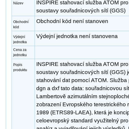
INSPIRE stahovací služba ATOM pr
Název
soustavy souřadnicových sítí (GGS)
Obchodní kód není stanoven
Obchodní
kód
Výdejní jednotka není stanovena
Výdejní
jednotka
Cena za
jednotku
INSPIRE stahovací služba ATOM pr
Popis
produktu
soustavy souřadnicových sítí (GGS) j
stahování dat pomocí ATOM. Služba 
dgn a dxf tato data: souřadnicovou sí
Lambertově azimutálním stejnoploc
zobrazení Evropského terestrického 
1989 (ETRS89-LAEA), která je konci
celoevropský standard využitelný pr
analýz a vyjadřování jejich výsledků.