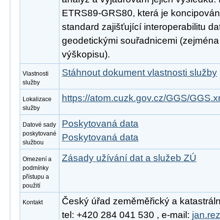
ETRS89-GRS80, která je koncipován
standard zajišťující interoperabilitu d
geodetickými souřadnicemi (zejména d
výškopisu).
Stáhnout dokument vlastnosti služby
Vlastnosti
služby
https://atom.cuzk.gov.cz/GGS/GGS.x
Lokalizace
služby
Poskytovaná data
Datové sady
poskytované
Poskytovaná data
službou
Zásady užívání dat a služeb ZÚ
Omezení a
podmínky
přístupu a
použití
Český úřad zeměměřický a katastrální
Kontakt
tel: +420 284 041 530 , e-mail:
jan.re