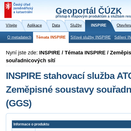
Geoportál ČÚZK
přístup k mapovým produktům a službám res
Vítejte
Aplikace
Data
Služby
INSPIRE
Otevřen
O metadatech
Témata INSPIRE
Síťové služby INSPIRE
Sdílení I
Nyní jste zde:
INSPIRE / Témata INSPIRE / Zeměpi
souřadnicových sítí
INSPIRE stahovací služba A
Zeměpisné soustavy souřadni
(GGS)
Informace o produktu