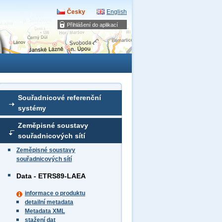
Česky
English
Přihlášení do aplikací
Souřadnicové referenční
systémy
Zeměpisné soustavy
souřadnicových sítí
Zeměpisné soustavy
souřadnicových sítí
Data - ETRS89-LAEA
informace o produktu
detailní metadata
Metadata XML
stažení dat