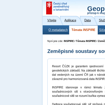
Geop
přístup k ma
Vítejte
Aplikace
Data
Slu
O metadatech
Témata INSPIRE
Síť
Nyní jste zde:
INSPIRE / Témata INSPIRE / Země
Zeměpisné soustavy sou
Resort ČÚZK je garantem sjednocení r
geodetických základů. Na základě těchto
dat vedených na území ČR jak v národn
závazné pro harmonizovaná data INSPIR
INSPIRE stanovuje v rámci tématu Z
souřadnicových sítí s víceúrovňovým
souřadnicové sítě se rozumí buňka vymez
Definice souřadnicové sítě
: síť složená 