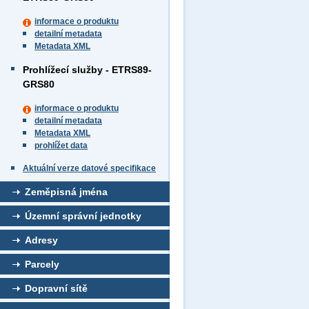
informace o produktu
detailní metadata
Metadata XML
Prohlížecí služby - ETRS89-
GRS80
informace o produktu
detailní metadata
Metadata XML
prohlížet data
Aktuální verze datové specifikace
Zeměpisná jména
Územní správní jednotky
Adresy
Parcely
Dopravní sítě