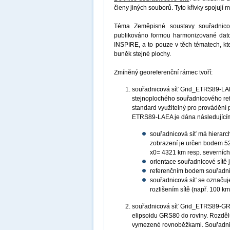
členy jiných souborů. Tyto křivky spojují
Téma Zeměpisné soustavy souřadnicov
publikováno formou harmonizované datov
INSPIRE, a to pouze v těch tématech, kt
buněk stejné plochy.
Zmíněný georeferenční rámec tvoří:
souřadnicová síť Grid_ETRS89-LAEA
stejnoplochého souřadnicového re
standard využitelný pro provádění 
ETRS89-LAEA je dána následujícím
souřadnicová síť má hierarch
zobrazení je určen bodem 52
x0= 4321 km resp. severních
orientace souřadnicové sítě 
referenčním bodem souřadnicov
souřadnicová síť se označ
rozlišením sítě (např. 100
souřadnicová síť Grid_ETRS89-GRS
elipsoidu GRS80 do roviny. Rozdě
vymezené rovnoběžkami. Souřadni