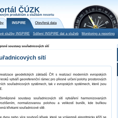
ortál ČÚZK
povým produktům a službám resortu
žby
INSPIRE
Otevřená data
ové služby INSPIRE
Sdílení INSPIRE dat a služeb
Monitoring a reporting
pisné soustavy souřadnicových sítí
řadnicových sítí
ealizace geodetických základů ČR s realizací moderních evropských
 kroků vytváří georeferenční rámec pro přesné určení polohy prostorových
ích souřadnicových systémech, tak v evropských systémech, které jsou
E.
eměpisné soustavy souřadnicových sítí vytváření harmonizovaných
 rozlišením, normalizovanou polohou a velikostí buněk, kde buňkou
ená křivkami souřadnicové sítě.
ze dvou nebo více souborů křivek, které se vzájemně algoritmicky kříží se