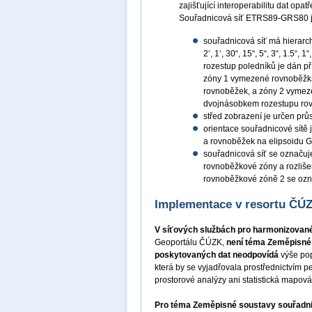
zajišťující interoperabilitu dat op
Souřadnicová síť ETRS89-GRS80 je
souřadnicová síť má hierarchi
2‘, 1‘, 30“, 15“, 5“, 3“, 1.5“, 
rozestup poledníků je dán p
zóny 1 vymezené rovnoběžkami
rovnoběžek, a zóny 2 vymezen
dvojnásobkem rozestupu ro
střed zobrazení je určen pr
orientace souřadnicové sítě
a rovnoběžek na elipsoidu 
souřadnicová síť se označ
rovnoběžkové zóny a rozlišen
rovnoběžkové zóně 2 se o
Implementace v resortu ČÚ
V síťových službách pro harmonizovan
Geoportálu ČÚZK,
není téma Zeměpisné 
poskytovaných dat neodpovídá
výše p
která by se vyjadřovala prostřednictvím
prostorové analýzy ani statistická mapová
Pro téma Zeměpisné soustavy souřadni