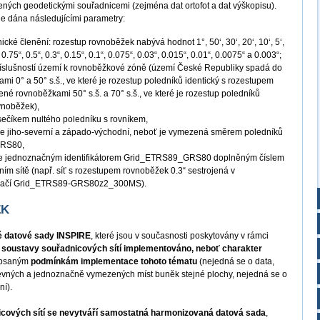
atřených geodetickými souřadnicemi (zejména dat ortofot a dat výškopisu).
 dána následujícími parametry:
cké členění: rozestup rovnoběžek nabývá hodnot 1°, 50‘, 30‘, 20‘, 10‘, 5‘,
1“, 0.75“, 0.5“, 0.3“, 0.15“, 0.1“, 0.075“, 0.03“, 0.015“, 0.01“, 0.0075“ a 0.003“;
říslušností území k rovnoběžkové zóně (území České Republiky spadá do
 0° a 50° s.š., ve které je rozestup poledníků identický s rozestupem
é rovnoběžkami 50° s.š. a 70° s.š., ve které je rozestup poledníků
vnoběžek),
ůsečíkem nultého poledníku s rovníkem,
 je jiho-severní a západo-východní, neboť je vymezená směrem poledníků
GRS80,
uje jednoznačným identifikátorem Grid_ETRS89_GRS80 doplněným číslem
ím sítě (např. síť s rozestupem rovnoběžek 0.3“ sestrojená v
značí Grid_ETRS89-GRS80z2_300MS).
ZK
é datové sady INSPIRE
, které jsou v současnosti poskytovány v rámci
soustavy souřadnicových sítí implementováno, neboť charakter
opsaným
podmínkám implementace tohoto tématu
(nejedná se o data,
 pevných a jednoznačně vymezených míst buněk stejné plochy, nejedná se o
ní).
cových sítí se nevytváří samostatná harmonizovaná datová sada
,