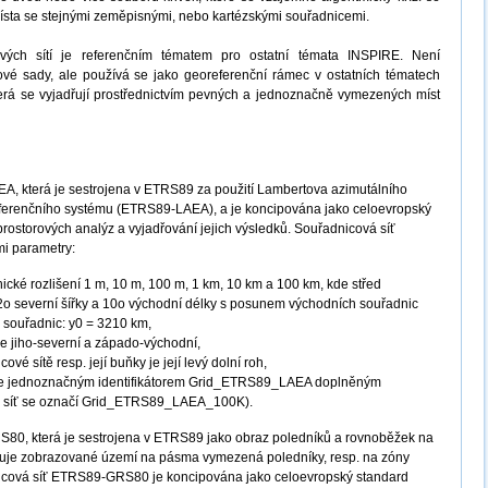
 místa se stejnými zeměpisnými, nebo kartézskými souřadnicemi.
ých sítí je referenčním tématem pro ostatní témata INSPIRE. Není
é sady, ale používá se jako georeferenční rámec v ostatních tématech
erá se vyjadřují prostřednictvím pevných a jednoznačně vymezených míst
, která je sestrojena v ETRS89 za použití Lambertova azimutálního
ferenčního systému (ETRS89-LAEA), a je koncipována jako celoevropský
prostorových analýz a vyjadřování jejich výsledků. Souřadnicová síť
i parametry:
ické rozlišení 1 m, 10 m, 100 m, 1 km, 10 km a 100 km, kde střed
o severní šířky a 10o východní délky s posunem východních souřadnic
 souřadnic: y0 = 3210 km,
je jiho-severní a západo-východní,
é sítě resp. její buňky je její levý dolní roh,
uje jednoznačným identifikátorem Grid_ETRS89_LAEA doplněným
 km síť se označí Grid_ETRS89_LAEA_100K).
80, která je sestrojena v ETRS89 jako obraz poledníků a rovnoběžek na
luje zobrazované území na pásma vymezená poledníky, resp. na zóny
cová síť ETRS89-GRS80 je koncipována jako celoevropský standard