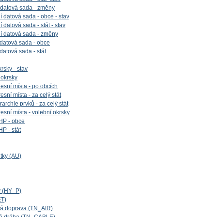
 datová sada - změny
 datová sada - obce - stav
datová sada - stát - stav
í datová sada - změny
 datová sada - obce
 datová sada - stát
rsky - stav
 okrsky
esní místa - po obcích
sní místa - za celý stát
archie prvků - za celý stát
esní místa - volební okrsky
HP - obce
P - stát
tky (AU)
y (HY_P)
ET)
cká doprava (TN_AIR)