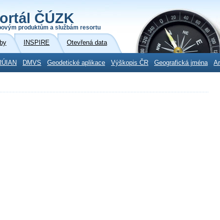
ortál ČÚZK
povým produktům a službám resortu
by
INSPIRE
Otevřená data
RÚIAN
DMVS
Geodetické aplikace
Výškopis ČR
Geografická jména
Ar