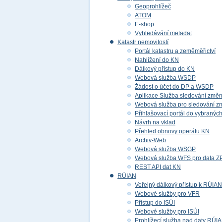
Geoprohlížeč
ATOM
E-shop
Vyhledávání metadat
Katastr nemovitostí
Portál katastru a zeměměřictví
Nahlížení do KN
Dálkový přístup do KN
Webová služba WSDP
Žádost o účet do DP a WSDP
Aplikace Služba sledování změ
Webová služba pro sledování z
Přihlašovací portál do vybraných
Návrh na vklad
Přehled obnovy operátu KN
Archiv-Web
Webová služba WSGP
Webová služba WFS pro data 
REST API dat KN
RÚIAN
Veřejný dálkový přístup k RÚIAN
Webové služby pro VFR
Přístup do ISÚI
Webové služby pro ISÚI
Prohlížecí služba nad daty RÚI