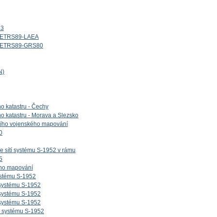
13
d_ETRS89-LAEA
id_ETRS89-GRS80
N)
ho katastru - Čechy
ho katastru - Morava a Slezsko
etího vojenského mapování
0
e sítí systému S-1952 v rámu
5
ého mapování
ystému S-1952
 systému S-1952
 systému S-1952
 systému S-1952
v systému S-1952