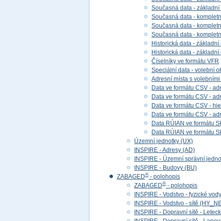
Současná data - základní
Současná data - kompletní
Současná data - kompletní 
Současná data - kompletn
Historická data - základní
Historická data - základní
Číselníky ve formátu VFR
Speciální data - volební ok
Adresní místa s volebními
Data ve formátu CSV - adr
Data ve formátu CSV - adre
Data ve formátu CSV - hier
Data ve formátu CSV - adr
Data RÚIAN ve formátu S
Data RÚIAN ve formátu SH
Územní jednotky (UX)
INSPIRE - Adresy (AD)
INSPIRE - Územní správní jedno
INSPIRE - Budovy (BU)
®
ZABAGED
- polohopis
®
ZABAGED
- polohopis
INSPIRE - Vodstvo - fyzické vod
INSPIRE - Vodstvo - sítě (HY_N
INSPIRE - Dopravní sítě - Lete