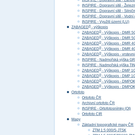
INSPIRE - Dopravní sítě - Lan
INSPIRE - Dopravní sítě - Želez
INSPIRE - Dopravní sítě - Siln
INSPIRE - Dopravní sítě - Vod
INSPIRE - Využití území (LU)
®
ZABAGED
- výškopis
®
ZABAGED
- Výškopis - DMR 5
®
ZABAGED
- Výškopis - DMR 
®
ZABAGED
- Výškopis - DMR 4
®
ZABAGED
- Výškopis - DMR 
®
ZABAGED
- Výškopis - vrstevn
INSPIRE - Nadmořská výška GR
INSPIRE - Nadmořská výška TIN
®
ZABAGED
- Výškopis - DMP 1
®
ZABAGED
- Výškopis - DMP 
®
ZABAGED
- Výškopis - DMPOK 
®
ZABAGED
- Výškopis - DMPOK
Ortofoto
Ortofoto ČR
Archivní ortofoto ČR
INSPIRE - Ortofotosnímky (OI)
Ortofoto CIR
Mapy
Základní topografické mapy ČR
ZTM 1:5 000/S-JTSK