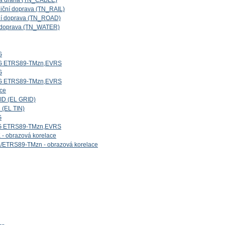
ová dráha (TN_CABLE)
niční doprava (TN_RAIL)
iční doprava (TN_ROAD)
ní doprava (TN_WATER)
G
5G ETRS89-TMzn,EVRS
G
4G ETRS89-TMzn,EVRS
ice
ID (EL GRID)
 (EL TIN)
G
1G ETRS89-TMzn,EVRS
- obrazová korelace
/ETRS89-TMzn - obrazová korelace