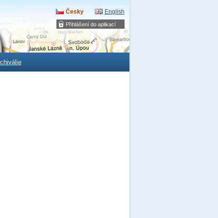
Česky
English
Přihlášení do aplikací
chiválie