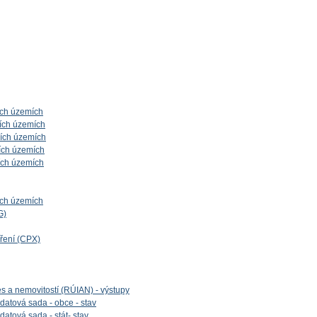
ích územích
ích územích
ních územích
ích územích
ích územích
ích územích
G)
íření (CPX)
es a nemovitostí (RÚIAN) - výstupy
datová sada - obce - stav
datová sada - stát- stav