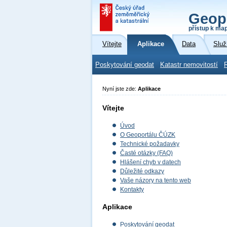
Geop
přístup k ma
Vítejte
Aplikace
Data
Služ
Poskytování geodat
Katastr nemovitostí
Nyní jste zde:
Aplikace
Vítejte
Úvod
O Geoportálu ČÚZK
Technické požadavky
Časté otázky (FAQ)
Hlášení chyb v datech
Důležité odkazy
Vaše názory na tento web
Kontakty
Aplikace
Poskytování geodat