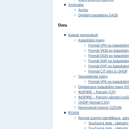
Archiválie
Archiv
Digitální badatelna ÚAZK
Data
Katastr nemovitostí
Katastrální mapy
Formát VFK po katastráln
Formát VKM po katastráln
Formát DGN po katastrál
Formát SHP po katastráln
Formát DXF po katastráln
Formát CIT přes E-SHOP
Geometrické plány
Formát VFK po katastráln
Digitalizace katastrální mapy (D
INSPIRE – Parcely (CP)
INSPIRE – Parcely národní rozš
ÚHDP (formát CSV)
Nemovitosti řešené ÚZSVM
RÚIAN
Registr územní identifikace, adr
Současná data - základní 
Současná data - základní 