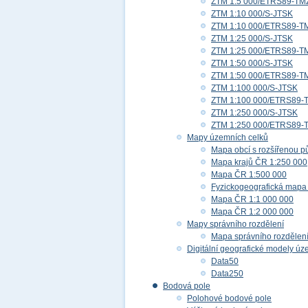
ZTM 1:5 000/ETRS89-TM
ZTM 1:10 000/S-JTSK
ZTM 1:10 000/ETRS89-T
ZTM 1:25 000/S-JTSK
ZTM 1:25 000/ETRS89-T
ZTM 1:50 000/S-JTSK
ZTM 1:50 000/ETRS89-T
ZTM 1:100 000/S-JTSK
ZTM 1:100 000/ETRS89-
ZTM 1:250 000/S-JTSK
ZTM 1:250 000/ETRS89-
Mapy územních celků
Mapa obcí s rozšířenou p
Mapa krajů ČR 1:250 000
Mapa ČR 1:500 000
Fyzickogeografická mapa
Mapa ČR 1:1 000 000
Mapa ČR 1:2 000 000
Mapy správního rozdělení
Mapa správního rozdělen
Digitální geografické modely ú
Data50
Data250
Bodová pole
Polohové bodové pole