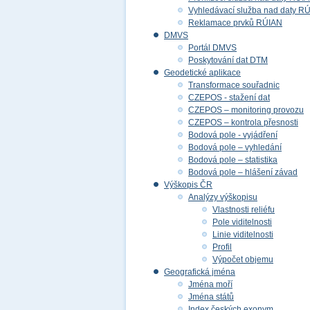
Vyhledávací služba nad daty R
Reklamace prvků RÚIAN
DMVS
Portál DMVS
Poskytování dat DTM
Geodetické aplikace
Transformace souřadnic
CZEPOS - stažení dat
CZEPOS – monitoring provozu
CZEPOS – kontrola přesnosti
Bodová pole - vyjádření
Bodová pole – vyhledání
Bodová pole – statistika
Bodová pole – hlášení závad
Výškopis ČR
Analýzy výškopisu
Vlastnosti reliéfu
Pole viditelnosti
Linie viditelnosti
Profil
Výpočet objemu
Geografická jména
Jména moří
Jména států
Index českých exonym