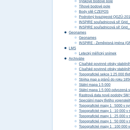
Výškové bodové pole
Tíhové bodové pole
Body sítě CZEPOS
Podrobný kvazigeoid QGZÚ-20
INSPIRE souřadnicová síť Gri
INSPIRE souřadnicová síť Gr
Geonames
Geonames
INSPIRE - Zeměpisná jména (G
LMS
Letecký měřický snímek
Archiválie
Císařské povinné otisky stabilní
Císařské povinné otisky stabilní
Topografické sekce 1:25 000 tř
Sbírka map a plánů do roku 185
Státní mapa 1:5 000
Státní mapa 1:5 000-odvozená s
Rastrová data nové podoby SM 
Speciální mapy třetího vojensk
Topografické mapy 1 : 5000 v s
Topografické mapy 1 : 10 000 v
Topografické mapy 1 : 25 000 v
Topografické mapy 1 : 50 000 v
Topografické mapy 1 : 100 000 