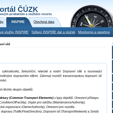
ortál ČÚZK
povým produktům a službám resortu
žby
INSPIRE
Otevřená data
ové služby INSPIRE
Sdílení INSPIRE dat a služeb
Monitoring a reporting
vní sítě
 cyklostezek), železniční, letecké a vodní Dopravní sítě a související
ednotlivými dopravními sítěmi. Zahrnují rovněž transevropskou dopravní síť
ství.
m těchto skupin objektů:
ruktury (Common Transport Elements)
s typy objektů:
Omezení přístupu
(ConditionOfFacility), Orgán pro údržbu (MaintenanceAuthority),
ická organizace (OwnerAuthority), Omezení pro vozidla
 dopravy (TrafficFlowDirection), Dopravní síť (TransportNetwork)
a
Svislá