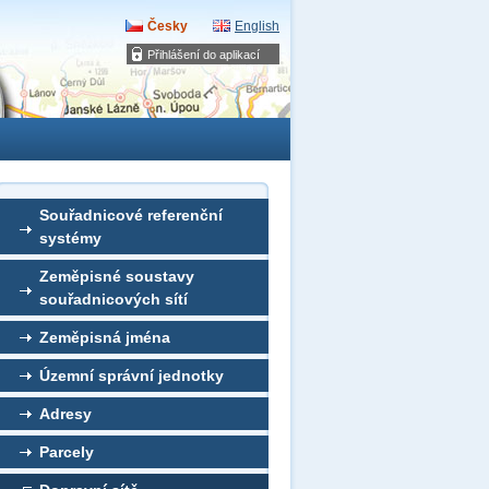
Česky
English
Přihlášení do aplikací
Souřadnicové referenční
systémy
Zeměpisné soustavy
souřadnicových sítí
Zeměpisná jména
Územní správní jednotky
Adresy
Parcely