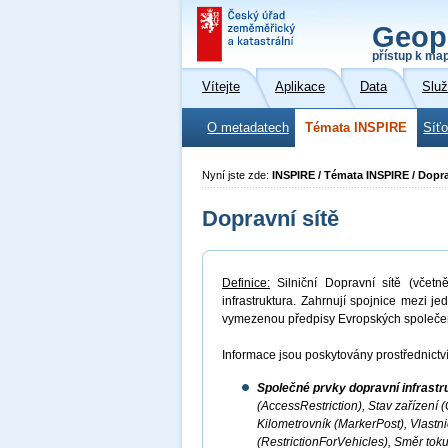
Geop
přístup k ma
Vítejte
Aplikace
Data
Slu
O metadatech
Témata INSPIRE
Síť
Nyní jste zde:
INSPIRE / Témata INSPIRE / Dopra
Dopravní sítě
Definice:
Silniční Dopravní sítě (včetně
infrastruktura. Zahrnují spojnice mezi j
vymezenou předpisy Evropských společen
Informace jsou poskytovány prostřednictví
Společné prvky dopravní infrast
(AccessRestriction), Stav zařízení 
Kilometrovník (MarkerPost), Vlastn
(RestrictionForVehicles), Směr toku