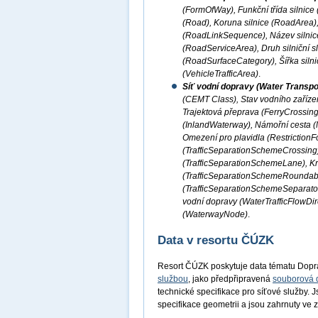
(FormOfWay), Funkční třída silnice
(Road), Koruna silnice (RoadArea), 
(RoadLinkSequence), Název silnice
(RoadServiceArea), Druh silniční 
(RoadSurfaceCategory), Šířka silni
(VehicleTrafficArea)
.
Síť vodní dopravy (Water Transpo
(CEMT Class), Stav vodního zařízen
Trajektová přeprava (FerryCrossing
(InlandWaterway), Námořní cesta (M
Omezení pro plavidla (RestrictionF
(TrafficSeparationSchemeCrossing
(TrafficSeparationSchemeLane), K
(TrafficSeparationSchemeRoundabou
(TrafficSeparationSchemeSeparator
vodní dopravy (WaterTrafficFlowDir
(WaterwayNode)
.
Data v resortu ČÚZK
Resort ČÚZK poskytuje data tématu Dopr
službou
, jako předpřipravená
souborová 
technické specifikace pro síťové služby. 
specifikace geometrii a jsou zahrnuty v