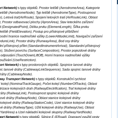
ort Network)
s typy objektů:
Prostor letiště (AerodromeArea), Kategorie
letiště (AerodromeNode), Typ letiště (AerodromeType), Posloupnost
, Letová trať(AirRoute), Spojení letových tratí (AirRouteLink), Oblast
, Prostor odbavovací plochy (ApronArea), Stav leteckého zařízení
od (DesignatedPoint), Délka prvku (ElementLength), Šířka prvku
iště (FieldElevation), Postup pro přístrojové přiblížení
odní hranice nadmořské výšky (LowerAltitudeLimit), Navigační zařízení
dureLink), Prostor dráhy (RunwayArea), Bod osy dráhy
 přístrojový přílet (StandardInstrumentArrival), Standardní přístrojový
e), Složení povrchu (SurfaceComposition), Prostor pojezdové dráhy
a odpoutání (TouchDownLiftOff), Horní hranice nadmořské výšky
užívání (UseRestriction)
.
ort Network)
s typy prostorových objektů:
Spojnice lanové dráhy
nic lanové dráhy (CablewayLinkSequence), Sada spojnic lanové dráhy
dráhy (CablewayNode)
.
lway Transport Network)
s typy objektů:
Konstrukční rychlost
kolejí (NominalTrackGauge), Počet kolejí (NumberOfTracks), Oblast
rizace kolejových drah (RailwayElectrification), Trať kolejové dráhy
ráhy (RailwayLink), Posloupnost spojnic kolejové dráhy
ové dráhy (RailwayNode), Oblast stanice kolejové dráhy
kolejové dráhy (RailwayStationCode), Uzel stanice kolejové dráhy
é dráhy (RailwayType), Užití kolejové dráhy (RailwayUse), Oblast
yYardArea)
a
Uzel nákladní kolejové skupiny (RailwayYardNode)
.
port Network)
s typy objektů:
Silnice E (ERoad), Dopravní využití cesty