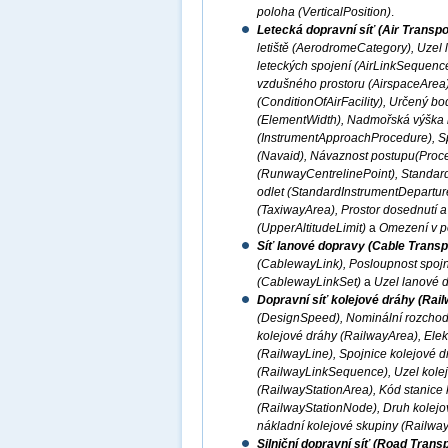
poloha (VerticalPosition)
.
Letecká dopravní síť (Air Transp
letiště (AerodromeCategory), Uzel 
leteckých spojení (AirLinkSequence)
vzdušného prostoru (AirspaceArea)
(ConditionOfAirFacility), Určený b
(ElementWidth), Nadmořská výška let
(InstrumentApproachProcedure), Sp
(Navaid), Návaznost postupu(Proce
(RunwayCentrelinePoint), Standardní
odlet (StandardInstrumentDepartur
(TaxiwayArea), Prostor dosednutí 
(UpperAltitudeLimit)
a
Omezení v po
Síť lanové dopravy (Cable Transp
(CablewayLink), Posloupnost spoj
(CablewayLinkSet)
a
Uzel lanové 
Dopravní síť kolejové dráhy (Rai
(DesignSpeed), Nominální rozchod 
kolejové dráhy (RailwayArea), Elekt
(RailwayLine), Spojnice kolejové d
(RailwayLinkSequence), Uzel kolej
(RailwayStationArea), Kód stanice 
(RailwayStationNode), Druh kolejov
nákladní kolejové skupiny (Railwa
Silniční dopravní síť (Road Trans