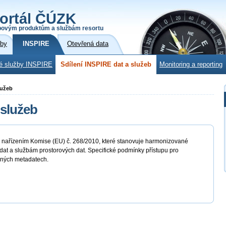
ortál ČÚZK
povým produktům a službám resortu
žby
INSPIRE
Otevřená data
é služby INSPIRE
Sdílení INSPIRE dat a služeb
Monitoring a reporting
lužeb
 služeb
o nařízením Komise (EU) č. 268/2010, které stanovuje harmonizované
at a službám prostorových dat. Specifické podmínky přístupu pro
ušných metadatech.