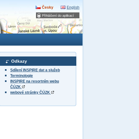
Česky
English
Přihlášení do aplikací
Odkazy
Sdílení INSPIRE dat a služeb
Terminologie
INSPIRE na resortním webu
ČÚZK
webové stránky ČÚZK