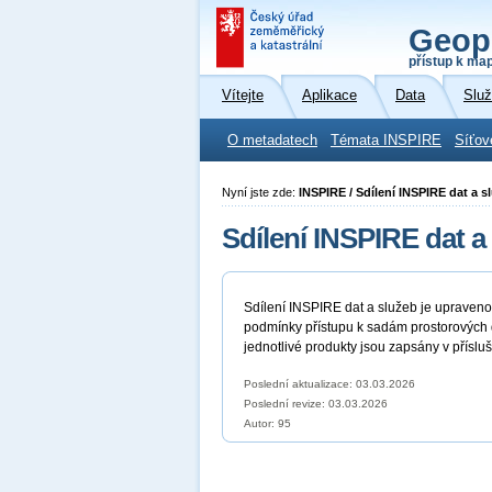
Geop
přístup k ma
Vítejte
Aplikace
Data
Slu
O metadatech
Témata INSPIRE
Síťov
Nyní jste zde:
INSPIRE / Sdílení INSPIRE dat a s
Sdílení INSPIRE dat a
Sdílení INSPIRE dat a služeb je upraven
podmínky přístupu k sadám prostorových d
jednotlivé produkty jsou zapsány v přísl
Poslední aktualizace: 03.03.2026
Poslední revize:
03.03.2026
Autor: 95