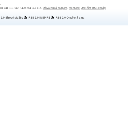
a
 284 041 111, fax: +420 284 041 416,
Uživatelská podpora
,
facebook
,
Jak číst RSS kanály
 2.0 Síťové služby
RSS 2.0 INSPIRE
RSS 2.0 Otevřená data