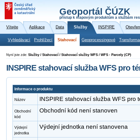
Geoportál ČÚZK
přístup k mapovým produktům a službám res
Vítejte
Aplikace
Data
Služby
INSPIRE
Otevřen
Vyhledávací
Prohlížecí
Stahovací
Geoprocessingové
Transforma
Nyní jste zde:
Služby / Stahovací / Stahovací služby WFS / WFS - Parcely (CP)
INSPIRE stahovací služba WFS pro té
Informace o produktu
INSPIRE stahovací služba WFS pro t
Název
Obchodní kód není stanoven
Obchodní
kód
Výdejní jednotka není stanovena
Výdejní
jednotka