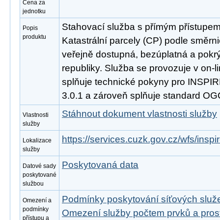
Cena za
jednotku
Stahovací služba s přímým přístupe
Popis
produktu
Katastrální parcely (CP) podle směrn
veřejně dostupná, bezúplatná a pokr
republiky. Služba se provozuje v on-l
splňuje technické pokyny pro INSPIR
3.0.1 a zároveň splňuje standard OG
Stáhnout dokument vlastnosti služby
Vlastnosti
služby
https://services.cuzk.gov.cz/wfs/insp
Lokalizace
služby
Poskytovaná data
Datové sady
poskytované
službou
Podmínky poskytování síťových slu
Omezení a
podmínky
Omezení služby počtem prvků a pro
přístupu a