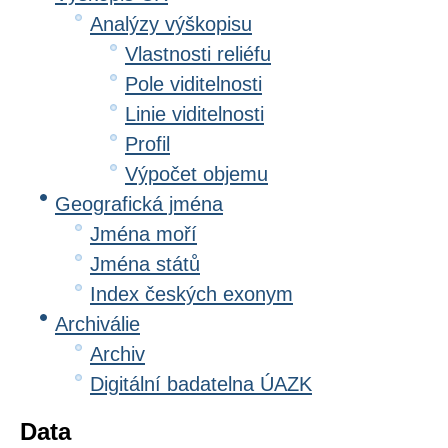
Analýzy výškopisu
Vlastnosti reliéfu
Pole viditelnosti
Linie viditelnosti
Profil
Výpočet objemu
Geografická jména
Jména moří
Jména států
Index českých exonym
Archiválie
Archiv
Digitální badatelna ÚAZK
Data