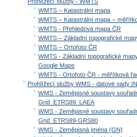
Prohlížecí služby - WMTS
WMTS – Katastrální mapa
WMTS – Katastrální mapa – měřítk
WMTS - Přehledová mapa ČR
WMTS – Základní topografické ma
WMTS – Ortofoto ČR
WMTS - Základní topografické mapy
Google Maps
WMTS - Ortofoto ČR - měřítková ř
Prohlížecí služby WMS - datové sady 
WMS - Zeměpisné soustavy souřadni
Grid_ETRS89_LAEA
WMS - Zeměpisné soustavy souřadni
Grid_ETRS89-GRS80
WMS - Zeměpisná jména (GN)