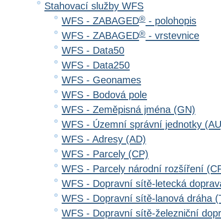
Stahovací služby WFS
®
WFS - ZABAGED
- polohopis
®
WFS - ZABAGED
- vrstevnice
WFS - Data50
WFS - Data250
WFS - Geonames
WFS - Bodová pole
WFS - Zeměpisná jména (GN)
WFS - Územní správní jednotky (AU
WFS - Adresy (AD)
WFS - Parcely (CP)
WFS - Parcely národní rozšíření (C
WFS - Dopravní sítě-letecká dopra
WFS - Dopravní sítě-lanová dráha
WFS - Dopravní sítě-železniční do