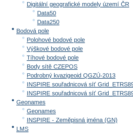
Digitální geografické modely území ČR
Data50
Data250
Bodová pole
Polohové bodové pole
Výškové bodové pole
Tíhové bodové pole
Body sítě CZEPOS
Podrobný kvazigeoid QGZÚ-2013
INSPIRE souřadnicová síť Grid_ETRS8
INSPIRE souřadnicová síť Grid_ETRS
Geonames
Geonames
INSPIRE - Zeměpisná jména (GN)
LMS