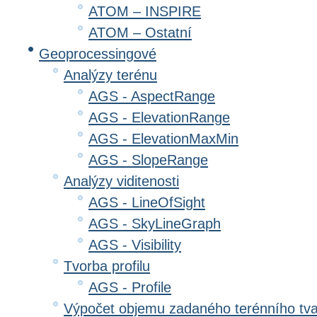
ATOM – INSPIRE
ATOM – Ostatní
Geoprocessingové
Analýzy terénu
AGS - AspectRange
AGS - ElevationRange
AGS - ElevationMaxMin
AGS - SlopeRange
Analýzy viditenosti
AGS - LineOfSight
AGS - SkyLineGraph
AGS - Visibility
Tvorba profilu
AGS - Profile
Výpočet objemu zadaného terénního tv