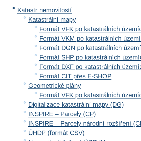
Katastr nemovitostí
Katastrální mapy
Formát VFK po katastrálních území
Formát VKM po katastrálních územ
Formát DGN po katastrálních územ
Formát SHP po katastrálních území
Formát DXF po katastrálních území
Formát CIT přes E-SHOP
Geometrické plány
Formát VFK po katastrálních území
Digitalizace katastrální mapy (DG)
INSPIRE – Parcely (CP)
INSPIRE – Parcely národní rozšíření (
ÚHDP (formát CSV)