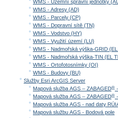
WMS - Územní správní jednotky (A
WMS - Adresy (AD)
WMS - Parcely (CP)
WMS - Dopravní sítě (TN)
WMS - Vodstvo (HY)
WMS - Využití území (LU)
WMS - Nadmořská výška-GRID (EL
WMS - Nadmořská výška-TIN (EL T
WMS - Ortofotosnímky (OI)
WMS - Budovy (BU)
Služby Esri ArcGIS Server
®
Mapová služba AGS – ZABAGED
-
®
Mapová služba AGS – ZABAGED
-
Mapová služba AGS - nad daty RÚ
Mapová službu AGS - Bodová pole