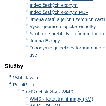
Index českých exonym
Index českých exonym PDF
Jména států a jejich územních částí
Vyšší geomorfologické jednotky
Souhrnné přehledy o půdním fondu
Jména Evropy
Toponymic guidelines for map and oth
use
Služby
Vyhledávací
Prohlížecí
Prohlížecí služby - WMS
WMS - Katastrální mapy (KM)