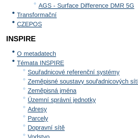
AGS - Surface Difference DMR 5G
Transformační
CZEPOS
INSPIRE
O metadatech
Témata INSPIRE
Souřadnicové referenční systémy
Zeměpisné soustavy souřadnicových sít
Zeměpisná jména
Územní správní jednotky
Adresy
Parcely
Dopravní sítě
Vodstvo