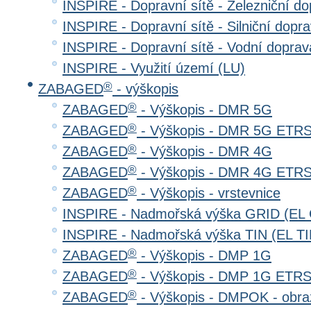
INSPIRE - Dopravní sítě - Železniční d
INSPIRE - Dopravní sítě - Silniční do
INSPIRE - Dopravní sítě - Vodní dopr
INSPIRE - Využití území (LU)
®
ZABAGED
- výškopis
®
ZABAGED
- Výškopis - DMR 5G
®
ZABAGED
- Výškopis - DMR 5G ETR
®
ZABAGED
- Výškopis - DMR 4G
®
ZABAGED
- Výškopis - DMR 4G ETR
®
ZABAGED
- Výškopis - vrstevnice
INSPIRE - Nadmořská výška GRID (EL
INSPIRE - Nadmořská výška TIN (EL TI
®
ZABAGED
- Výškopis - DMP 1G
®
ZABAGED
- Výškopis - DMP 1G ETR
®
ZABAGED
- Výškopis - DMPOK - obra