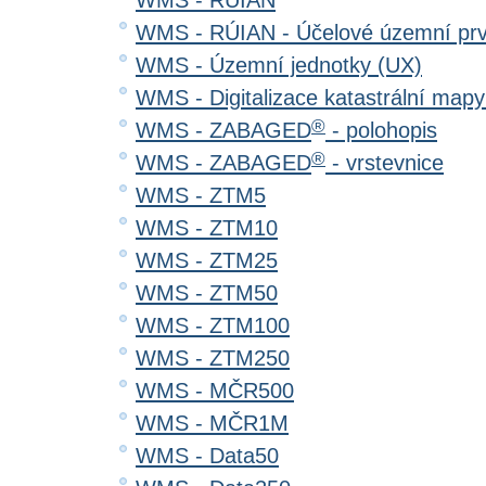
WMS - RÚIAN
WMS - RÚIAN - Účelové územní pr
WMS - Územní jednotky (UX)
WMS - Digitalizace katastrální map
®
WMS - ZABAGED
- polohopis
®
WMS - ZABAGED
- vrstevnice
WMS - ZTM5
WMS - ZTM10
WMS - ZTM25
WMS - ZTM50
WMS - ZTM100
WMS - ZTM250
WMS - MČR500
WMS - MČR1M
WMS - Data50