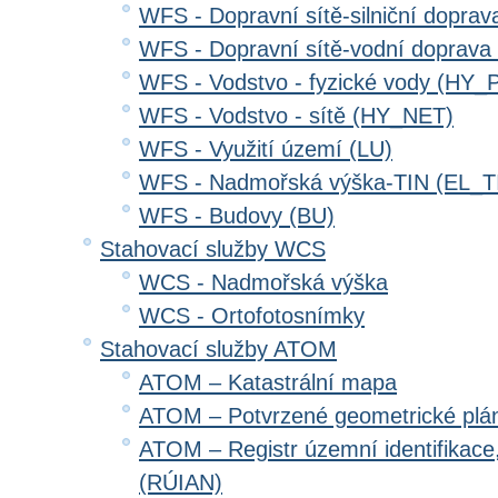
WFS - Dopravní sítě-silniční dopr
WFS - Dopravní sítě-vodní doprav
WFS - Vodstvo - fyzické vody (HY_
WFS - Vodstvo - sítě (HY_NET)
WFS - Využití území (LU)
WFS - Nadmořská výška-TIN (EL_T
WFS - Budovy (BU)
Stahovací služby WCS
WCS - Nadmořská výška
WCS - Ortofotosnímky
Stahovací služby ATOM
ATOM – Katastrální mapa
ATOM – Potvrzené geometrické plá
ATOM – Registr územní identifikace
(RÚIAN)