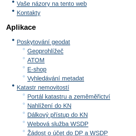
Vaše názory na tento web
Kontakty
Aplikace
Poskytování geodat
Geoprohlížeč
ATOM
E-shop
Vyhledávání metadat
Katastr nemovitostí
Portál katastru a zeměměřictví
Nahlížení do KN
Dálkový přístup do KN
Webová služba WSDP
Žádost o účet do DP a WSDP