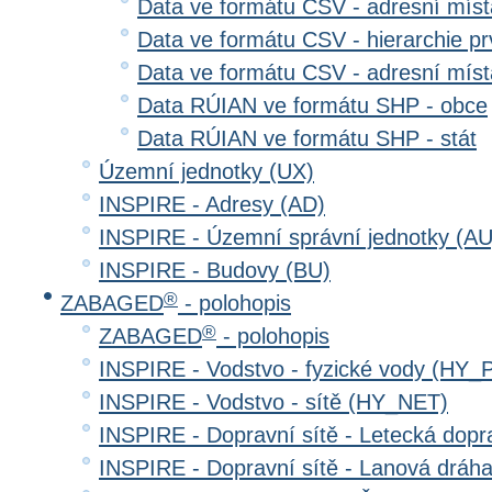
Data ve formátu CSV - adresní místa
Data ve formátu CSV - hierarchie prv
Data ve formátu CSV - adresní místa
Data RÚIAN ve formátu SHP - obce
Data RÚIAN ve formátu SHP - stát
Územní jednotky (UX)
INSPIRE - Adresy (AD)
INSPIRE - Územní správní jednotky (AU
INSPIRE - Budovy (BU)
®
ZABAGED
- polohopis
®
ZABAGED
- polohopis
INSPIRE - Vodstvo - fyzické vody (HY_
INSPIRE - Vodstvo - sítě (HY_NET)
INSPIRE - Dopravní sítě - Letecká dop
INSPIRE - Dopravní sítě - Lanová drá