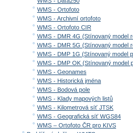
WMS - Data250
WMS - Ortofoto
WMS - Archivní ortofoto
WMS - Ortofoto CIR
WMS - DMR 4G (Stínovaný model re
WMS - DMR 5G (Stínovaný model re
WMS - DMP 1G (Stínovaný model p
WMS - DMP OK (Stínovaný model p
WMS - Geonames
WMS - Historická jména
WMS - Bodová pole
WMS - Klady mapových listů
WMS - Kilometrová síť JTSK
WMS - Geografická síť WGS84
WMS – Ortofoto ČR pro KIVS