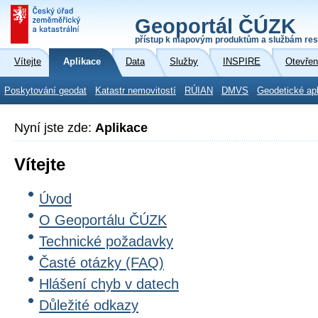
Geoportál ČÚZK
přístup k mapovým produktům a službám res
Vítejte
Aplikace
Data
Služby
INSPIRE
Otevřen
Poskytování geodat
Katastr nemovitostí
RÚIAN
DMVS
Geodetické ap
Nyní jste zde:
Aplikace
Vítejte
Úvod
O Geoportálu ČÚZK
Technické požadavky
Časté otázky (FAQ)
Hlášení chyb v datech
Důležité odkazy