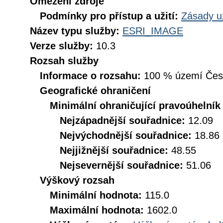
Omezení zdroje
Podmínky pro přístup a užití:
Zásady u
Název typu služby:
ESRI_IMAGE
Verze služby:
10.3
Rozsah služby
Informace o rozsahu:
100 % území České
Geografické ohraničení
Minimální ohraničující pravoúhelník
Nejzápadnější souřadnice:
12.09
Nejvýchodnější souřadnice:
18.86
Nejjižnější souřadnice:
48.55
Nejsevernější souřadnice:
51.06
Výškový rozsah
Minimální hodnota:
115.0
Maximální hodnota:
1602.0