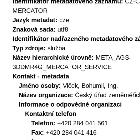
Identifikátor metadatového záznamu:
CZ-
MERCATOR
Jazyk metadat:
cze
Znaková sada:
utf8
Identifikátor nadřazeného metadatového 
Typ zdroje:
služba
Název hierarchické úrovně:
META_AGS-
3DDMR4G_MERCATOR_SERVICE
Kontakt - metadata
Jméno osoby:
Vlček, Bohumil, Ing.
Název organizace:
Český úřad zeměměřick
Informace o odpovědné organizaci
Kontaktní telefon
Telefon:
+420 284 041 561
Fax:
+420 284 041 416