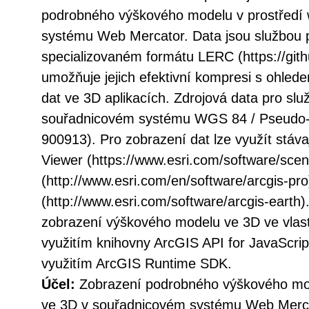
podrobného výškového modelu v prostředí
systému Web Mercator. Data jsou službou 
specializovaném formátu LERC (https://githu
umožňuje jejich efektivní kompresi s ohled
dat ve 3D aplikacích. Zdrojová data pro slu
souřadnicovém systému WGS 84 / Pseudo-
900913). Pro zobrazení dat lze využít stávaj
Viewer (https://www.esri.com/software/sce
(http://www.esri.com/en/software/arcgis-pr
(http://www.esri.com/software/arcgis-earth).
zobrazení výškového modelu ve 3D ve vlast
využitím knihovny ArcGIS API for JavaScript
využitím ArcGIS Runtime SDK.
Účel:
Zobrazení podrobného výškového mo
ve 3D v souřadnicovém systému Web Merc