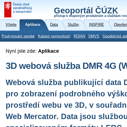
Geoportál ČÚZK
přístup k mapovým produktům a službám res
Vítejte
Aplikace
Data
Služby
INSPIRE
Otevřen
Poskytování geodat
Katastr nemovitostí
RÚIAN
DMVS
Geodetické ap
Nyní jste zde:
Aplikace
3D webová služba DMR 4G (W
Webová služba publikující data
pro zobrazení podrobného výšk
prostředí webu ve 3D, v souřad
Web Mercator. Data jsou službo