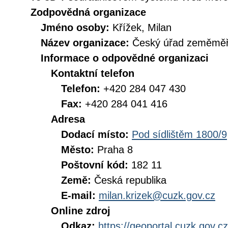
Zodpovědná organizace
Jméno osoby:
Křížek, Milan
Název organizace:
Český úřad zeměměři
Informace o odpovědné organizaci
Kontaktní telefon
Telefon:
+420 284 047 430
Fax:
+420 284 041 416
Adresa
Dodací místo:
Pod sídlištěm 1800/9
Město:
Praha 8
Poštovní kód:
182 11
Země:
Česká republika
E-mail:
milan.krizek@cuzk.gov.cz
Online zdroj
Odkaz:
https://geoportal.cuzk.gov.cz