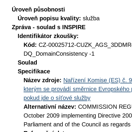
Úroveň působnosti
Úroveň popisu kvality:
služba
Zpráva - soulad s INSPIRE
Identifikátor zkoušky:
Kód:
CZ-00025712-CUZK_AGS_3DDM
DQ_DomainConsistency -1
Soulad
Specifikace
Název zdroje:
Nařízení Komise (ES) č. 9
kterým se provádí směrnice Evropského 
pokud jde o síťové služby
Alternativní název:
COMMISSION REGUL
October 2009 implementing Directive 20
Parliament and of the Council as regards