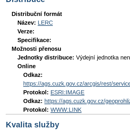
Distribuční formát
Název:
LERC
Verze:
Specifikace:
Možnosti přenosu
Jednotky distribuce:
Výdejní jednotka ne
Online
Odkaz:
https://ags.cuzk.gov.cz/arcgis/rest/ser
Protokol:
ESRI:IMAGE
Odkaz:
https://ags.cuzk.gov.cz/geopro
Protokol:
WWW:LINK
Kvalita služby