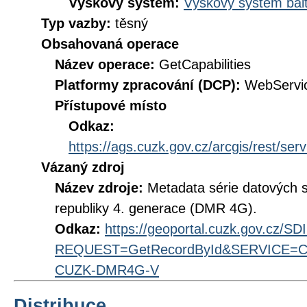
Výškový systém:
Výškový systém balt
Typ vazby:
těsný
Obsahovaná operace
Název operace:
GetCapabilities
Platformy zpracování (DCP):
WebServi
Přístupové místo
Odkaz:
https://ags.cuzk.gov.cz/arcgis/rest/s
Vázaný zdroj
Název zdroje:
Metadata série datových s
republiky 4. generace (DMR 4G).
Odkaz:
https://geoportal.cuzk.gov.cz/S
REQUEST=GetRecordById&SERVICE=CS
CUZK-DMR4G-V
Distribuce