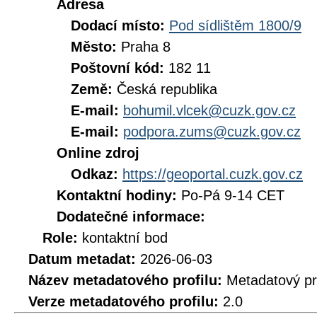
Adresa
Dodací místo:
Pod sídlištěm 1800/9
Město:
Praha 8
Poštovní kód:
182 11
Země:
Česká republika
E-mail:
bohumil.vlcek@cuzk.gov.cz
E-mail:
podpora.zums@cuzk.gov.cz
Online zdroj
Odkaz:
https://geoportal.cuzk.gov.cz
Kontaktní hodiny:
Po-Pá 9-14 CET
Dodatečné informace:
Role:
kontaktní bod
Datum metadat:
2026-06-03
Název metadatového profilu:
Metadatový pr
Verze metadatového profilu:
2.0