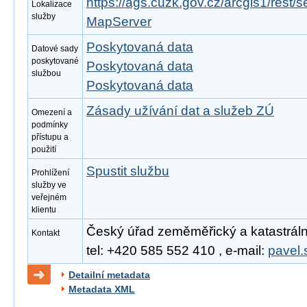
https://ags.cuzk.gov.cz/arcgis1/rest
Lokalizace
služby
MapServer
Poskytovaná data
Datové sady
poskytované
Poskytovaná data
službou
Poskytovaná data
Zásady užívání dat a služeb ZÚ
Omezení a
podmínky
přístupu a
použití
Spustit službu
Prohlížení
služby ve
veřejném
klientu
Český úřad zeměměřický a katastrální,
Kontakt
tel: +420 585 552 410 , e-mail:
pavel.
Detailní metadata
Metadata XML