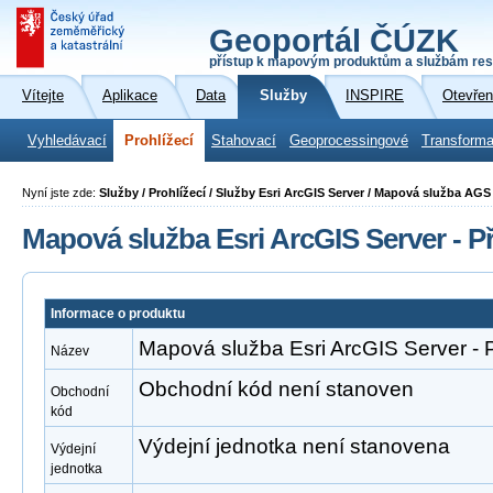
Geoportál ČÚZK
přístup k mapovým produktům a službám res
Vítejte
Aplikace
Data
Služby
INSPIRE
Otevřen
Vyhledávací
Prohlížecí
Stahovací
Geoprocessingové
Transforma
Nyní jste zde:
Služby / Prohlížecí / Služby Esri ArcGIS Server / Mapová služba A
Mapová služba Esri ArcGIS Server - 
Informace o produktu
Mapová služba Esri ArcGIS Server -
Název
Obchodní kód není stanoven
Obchodní
kód
Výdejní jednotka není stanovena
Výdejní
jednotka