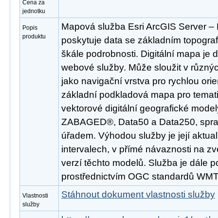
Cena za
jednotku
Mapová služba Esri ArcGIS Server 
Popis
produktu
poskytuje data se základním topogra
škále podrobnosti. Digitální mapa je
webové služby. Může sloužit v různý
jako navigační vrstva pro rychlou ori
základní podkladová mapa pro temati
vektorové digitální geografické mode
ZABAGED®, Data50 a Data250, spr
úřadem. Výhodou služby je její aktua
intervalech, v přímé návaznosti na z
verzí těchto modelů. Služba je dále 
prostřednictvím OGC standardů WM
Stáhnout dokument vlastnosti služby
Vlastnosti
služby