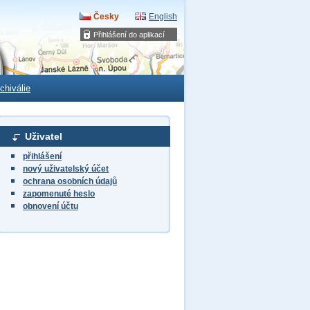
Česky
English
Přihlášení do aplikací
chiválie
Uživatel
přihlášení
nový uživatelský účet
ochrana osobních údajů
zapomenuté heslo
obnovení účtu