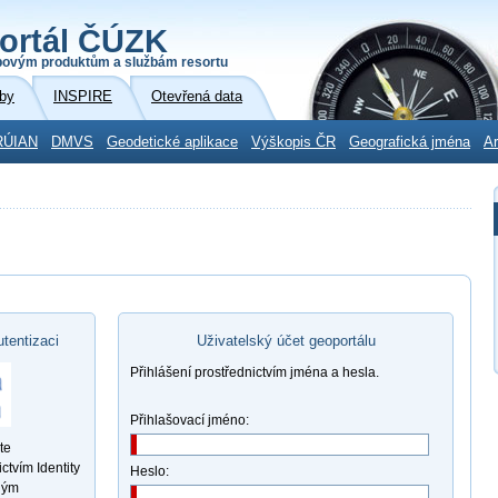
ortál ČÚZK
povým produktům a službám resortu
by
INSPIRE
Otevřená data
RÚIAN
DMVS
Geodetické aplikace
Výškopis ČR
Geografická jména
Ar
utentizaci
Uživatelský účet geoportálu
Přihlášení prostřednictvím jména a hesla.
Přihlašovací jméno:
te
ctvím Identity
Heslo:
ným