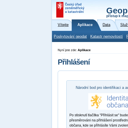
Geop
přístup k ma
Vítejte
Aplikace
Data
Služ
Poskytování geodat
Katastr nemovitostí
Nyní jste zde:
Aplikace
Přihlášení
Národní bod pro identifikaci a a
Po stisknutí tlačítka "Přihlásit se" bude
přesměrováni na přihlášení prostředni
občana, kde se přihlásíte Vámi zvole