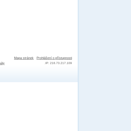
Mapa stránek
Prohlášení o přístupnosti
nály
.
IP: 216.73.217.109