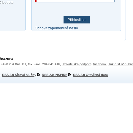
ně budete
Přihlásit se
Obnovit zapomenuté heslo
yhrazena
.: +420 284 041 111, fax: +420 284 041 416,
Uživatelská podpora
,
facebook
,
Jak číst RSS ka
RSS 2.0 Síťové služby
RSS 2.0 INSPIRE
RSS 2.0 Otevřená data