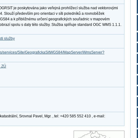
GRSIT je poskytována jako veřejná prohlížecí služba nad vektorovými
. Slouží především pro orientaci v síti poledníků a rovnoběžek
S84 a k přibližnému určení geografických souřadnic v mapovém
 zobrazí spolu s daty této služby. Služba splňuje standard OGC WMS 1.1.1.
ti služby
cgis/services/Site/GeografickaSitWGS84/MapServer/WmsServer?
b ZÚ
tastrální, Srovnal Pavel, Mgr. , tel: +420 585 552 410 , e-mail: