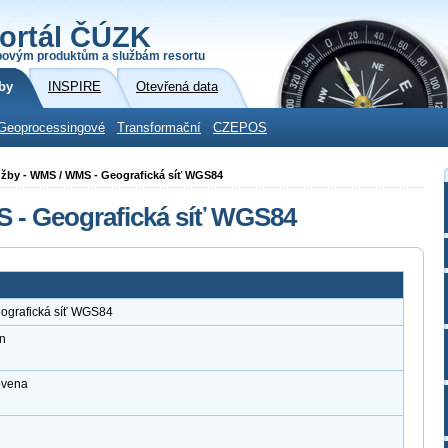
ortál ČÚZK
povým produktům a službám resortu
by
INSPIRE
Otevřená data
Geoprocessingové
Transformační
CZEPOS
služby - WMS / WMS - Geografická síť WGS84
S - Geografická síť WGS84
eografická síť WGS84
n
ovena