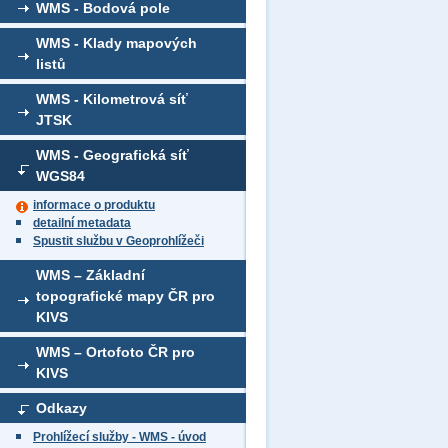
WMS - Bodová pole
WMS - Klady mapových
listů
WMS - Kilometrová síť
JTSK
WMS - Geografická síť
WGS84
informace o produktu
detailní metadata
Spustit službu v Geoprohlížeči
WMS – Základní
topografické mapy ČR pro
KIVS
WMS – Ortofoto ČR pro
KIVS
Odkazy
Prohlížecí služby - WMS - úvod