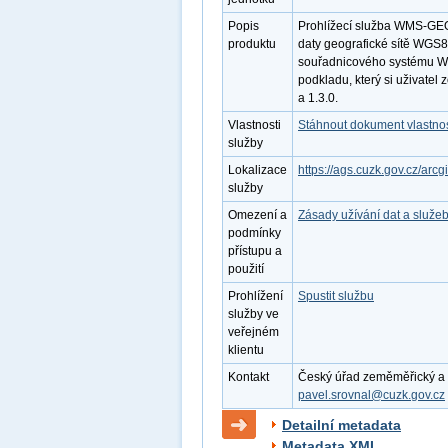
Popis
Prohlížecí služba WMS-GEO
produktu
daty geografické sítě WGS84
souřadnicového systému WG
podkladu, který si uživatel
a 1.3.0.
Vlastnosti
Stáhnout dokument vlastnos
služby
Lokalizace
https://ags.cuzk.gov.cz/ar
služby
Omezení a
Zásady užívání dat a služe
podmínky
přístupu a
použití
Prohlížení
Spustit službu
služby ve
veřejném
klientu
Kontakt
Český úřad zeměměřický a ka
pavel.srovnal@cuzk.gov.cz
Detailní metadata
Metadata XML