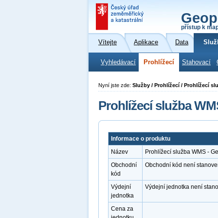
Geop
přístup k ma
Vítejte
Aplikace
Data
Služ
Vyhledávací
Prohlížecí
Stahovací
Nyní jste zde:
Služby / Prohlížecí / Prohlížecí 
Prohlížecí služba WM
Informace o produktu
Název
Prohlížecí služba WMS - G
Obchodní
Obchodní kód není stanove
kód
Výdejní
Výdejní jednotka není stan
jednotka
Cena za
jednotku