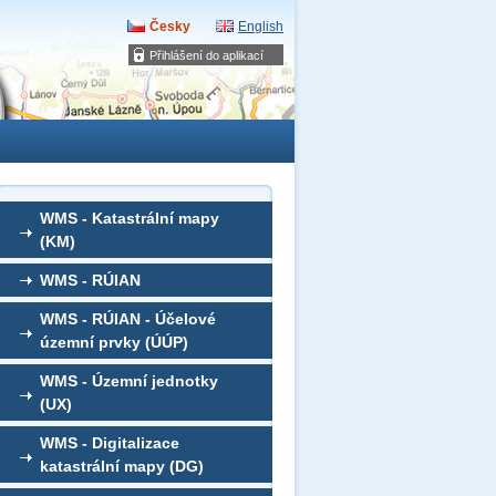
Česky
English
Přihlášení do aplikací
WMS - Katastrální mapy
(KM)
WMS - RÚIAN
WMS - RÚIAN - Účelové
územní prvky (ÚÚP)
WMS - Územní jednotky
(UX)
WMS - Digitalizace
katastrální mapy (DG)