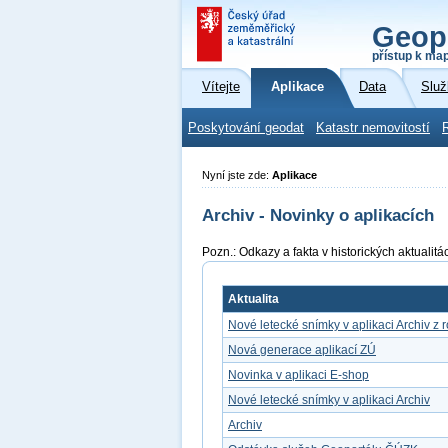
Geop
přístup k ma
Vítejte
Aplikace
Data
Služ
Poskytování geodat
Katastr nemovitostí
Nyní jste zde:
Aplikace
Archiv - Novinky o aplikacích
Pozn.: Odkazy a fakta v historických aktuali
Aktualita
Nové letecké snímky v aplikaci Archiv z 
Nová generace aplikací ZÚ
Novinka v aplikaci E-shop
Nové letecké snímky v aplikaci Archiv
Archiv