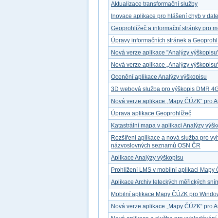
Aktualizace transformační služby
Inovace aplikace pro hlášení chyb v dat
Geoprohlížeč a informační stránky pro mo
Úpravy informačních stránek a Geoprohl
Nová verze aplikace "Analýzy výškopisu
Nová verze aplikace „Analýzy výškopisu
Ocenění aplikace Analýzy výškopisu
3D webová služba pro výškopis DMR 4
Nová verze aplikace „Mapy ČÚZK“ pro A
Úprava aplikace Geoprohlížeč
Katastrální mapa v aplikaci Analýzy výš
Rozšíření aplikace a nová služba pro v
názvoslovných seznamů OSN ČR
Aplikace Analýzy výškopisu
Prohlížení LMS v mobilní aplikaci Map
Aplikace Archiv leteckých měřických sn
Mobilní aplikace Mapy ČÚZK pro Windo
Nová verze aplikace „Mapy ČÚZK“ pro A