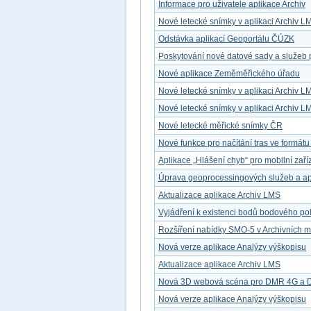
Informace pro uživatele aplikace Archiv
Nové letecké snímky v aplikaci Archiv L
Odstávka aplikací Geoportálu ČÚZK
Poskytování nové datové sady a služeb 
Nové aplikace Zeměměřického úřadu
Nové letecké snímky v aplikaci Archiv L
Nové letecké snímky v aplikaci Archiv L
Nové letecké měřické snímky ČR
Nové funkce pro načítání tras ve formát
Aplikace „Hlášení chyb“ pro mobilní zaří
Úprava geoprocessingových služeb a ap
Aktualizace aplikace Archiv LMS
Vyjádření k existenci bodů bodového po
Rozšíření nabídky SMO-5 v Archivních 
Nová verze aplikace Analýzy výškopisu
Aktualizace aplikace Archiv LMS
Nová 3D webová scéna pro DMR 4G a
Nová verze aplikace Analýzy výškopisu