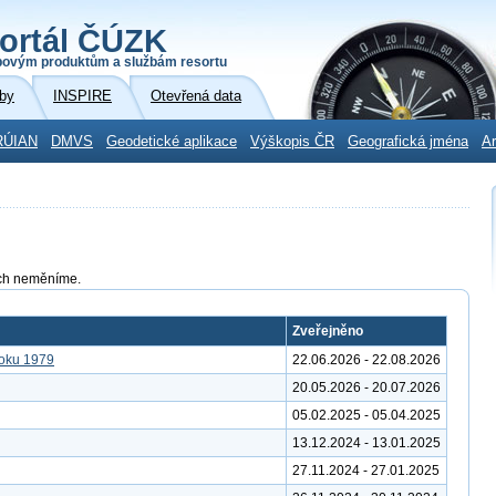
ortál ČÚZK
povým produktům a službám resortu
by
INSPIRE
Otevřená data
RÚIAN
DMVS
Geodetické aplikace
Výškopis ČR
Geografická jména
Ar
tách neměníme.
Zveřejněno
roku 1979
22.06.2026 - 22.08.2026
20.05.2026 - 20.07.2026
05.02.2025 - 05.04.2025
13.12.2024 - 13.01.2025
27.11.2024 - 27.01.2025