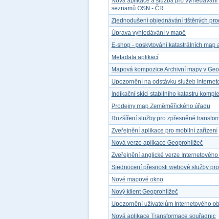
Nová aplikace a služba pro vyhledávání
seznamů OSN - ČR
Zjednodušení objednávání tištěných pro
Úprava vyhledávání v mapě
E-shop - poskytování katastrálních map a
Metadata aplikací
Mapová kompozice Archivní mapy v Geop
Upozornění na odstávku služeb Interne
Indikační skici stabilního katastru kompl
Prodejny map Zeměměřického úřadu
Rozšíření služby pro zpřesněné transfo
Zveřejnění aplikace pro mobilní zařízení
Nová verze aplikace Geoprohlížeč
Zveřejnění anglické verze Internetovéh
Sjednocení přesnosti webové služby pr
Nové mapové okno
Nový klient Geoprohlížeč
Upozornění uživatelům Internetového o
Nová aplikace Transformace souřadnic