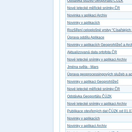
Odstávka služeb Geoportálu ČÚZK
Nové letecké měřické snímky ČR
Novinka v aplikaci Archiv
Novinky v aplikacích
Rozšíření celoplošné vrstvy "Císařských 
Úprava oddílu Aplikace
Novinky v aplikacích Geoprohlížeč a Arc
Aktualizovaná data ortofota ČR
Nové letecké snímky v aplikaci Archiv
Jména světa - Mars
Úprava geoprocessingových služeb a ap
Novinky v aplikaci Geoprohlížeč
Nové letecké měřické snímky ČR
Odstávka Geoportálu ČÚZK
Nové letecké snímky v aplikaci Archiv
Publikace otevřených dat ČÚZK od 01.0
Novinky v aplikacích
Novinky v aplikaci Archiv