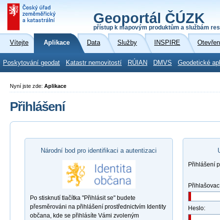
Geoportál ČÚZK
přístup k mapovým produktům a službám res
Vítejte
Aplikace
Data
Služby
INSPIRE
Otevřen
Poskytování geodat
Katastr nemovitostí
RÚIAN
DMVS
Geodetické ap
Nyní jste zde:
Aplikace
Přihlášení
Národní bod pro identifikaci a autentizaci
Přihlášení 
Přihlašovac
Po stisknutí tlačítka "Přihlásit se" budete
přesměrováni na přihlášení prostřednictvím Identity
Heslo:
občana, kde se přihlásíte Vámi zvoleným