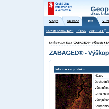
Geop
přístup k ma
Vítejte
Aplikace
Data
Služ
®
Katastr nemovitostí
RÚIAN
ZABAGED
-
Nyní jste zde:
Data / ZABAGED® - výškopis / Z
ZABAGED® - Výškopis
Informace o produktu
Název
Obchodní 
Výdejní je
Cena za j
Výdejní fo
Souřadnic