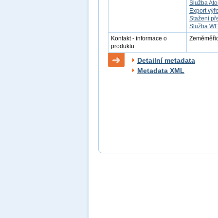
Služba Ato
Export výř
Stažení př
Služba W
Kontakt - informace o
Zeměměřick
produktu
Detailní metadata
Metadata XML