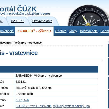
ortál ČÚZK
povým produktům a službám resortu
by
INSPIRE
Otevřená data
®
 polohopis
ZABAGED
- výškopis
Ortofoto
Mapy
Bodová pole
Geon
ABAGED® - Výškopis - vrstevnice
 - vrstevnice
ZABAGED® - Výškopis - vrstevnice
kód
633121
dnotka
mapový list SM 5 (2,5x2 km)
ednotku
Bez poplatků
rmáty
SHP
,
DGN
ové
S-JTSK / Krovak East North
,
Výškový systém baltský - po