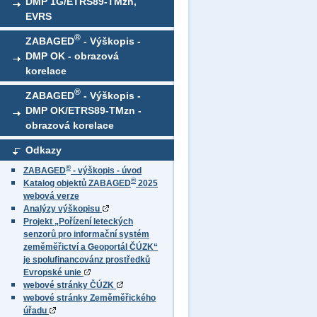
DMP 1G/ETRS89-TMzn,
EVRS
®
ZABAGED
- Výškopis -
DMP OK - obrazová
korelace
®
ZABAGED
- Výškopis -
DMP OK/ETRS89-TMzn -
obrazová korelace
Odkazy
®
ZABAGED
- výškopis - úvod
®
Katalog objektů ZABAGED
2025
webová verze
Analýzy výškopisu
Projekt „Pořízení leteckých
senzorů pro informační systém
zeměměřictví a Geoportál ČÚZK“
je spolufinancovánz prostředků
Evropské unie
webové stránky ČÚZK
webové stránky Zeměměřického
úřadu