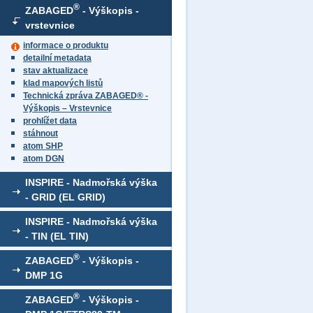
®
ZABAGED
- Výškopis -
vrstevnice
informace o produktu
detailní metadata
stav aktualizace
klad mapových listů
Technická zpráva ZABAGED® -
Výškopis – Vrstevnice
prohlížet data
stáhnout
atom SHP
atom DGN
INSPIRE - Nadmořská výška
- GRID (EL GRID)
INSPIRE - Nadmořská výška
- TIN (EL TIN)
®
ZABAGED
- Výškopis -
DMP 1G
®
ZABAGED
- Výškopis -