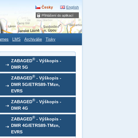
Česky
English
Přihlášení do aplikací
ames
LMS
Archiválie
Tisky
®
ZABAGED
- Výškopis -
DMR 5G
®
ZABAGED
- Výškopis -
DMR 5G/ETRS89-TMzn,
EVRS
®
ZABAGED
- Výškopis -
DMR 4G
®
ZABAGED
- Výškopis -
DMR 4G/ETRS89-TMzn,
EVRS