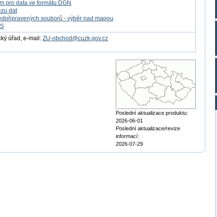
m pro data ve formátu DGN
ezu dat
edpřipravených souborů - výběr nad mapou
FS
ý úřad, e-mail:
ZU-obchod@cuzk.gov.cz
Poslední aktualizace produktu:
2026-06-01
Poslední aktualizace/revize
informací:
2026-07-29