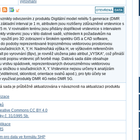
vyrovnání
 vznikly odvozením z produktu Digitální model reliéfu 5.generace (DMR
 základní interval je 1 m, atributem jsou rozlišeny zdůrazněné vrstevnice s
 5 m. V rovinatém terénu jsou přidány doplňkové vrstevnice s intervalem
ekty vrstevnic jsou v této datové sadě, vzhledem k požadavkům na
í využití pro 3D zobrazení v širokém spektru GIS a CAD software,
do podoby reprezentované trojrozměrnou vektorovou prostorovou
souřadnicích X, Y, H. Nadmořská výška H, ve výškovém referenčním
lt po vyrovnání (Bpv), je rovněž uložena jako atribut „VYSKA“, což přináší
osti popisu vrstevnic při tvorbě map. Datová sada dále obsahuje
u vrstvu spádovek, reprezentovaných dvourozměrnou vektorovou
u složkou o souřadnicích X, Y. Vrstevnice nejsou určeny k analýzám
viditelnost, sklonitost, orientace svahů apod.), pro tyto účely se
e využívat produkty DMR 4G nebo DMR 5G.
á sada je průběžně aktualizována v návaznosti na aktualizaci produktu
lizace
tků
reative Commons CC BY 4.0
ky č. 31/1995 Sb.
likace
MS
m pro data ve formátu SHP