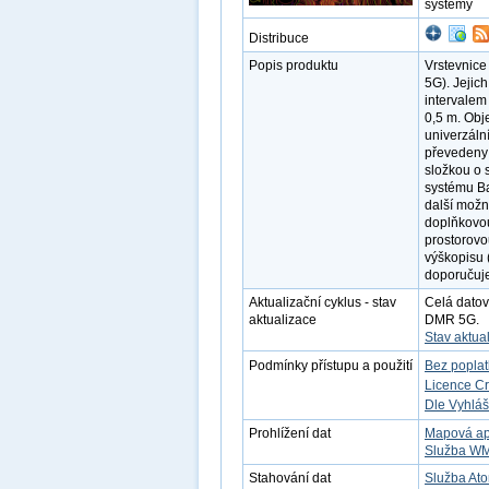
systémy
Distribuce
Popis produktu
Vrstevnice
5G). Jejich
intervalem
0,5 m. Obj
univerzáln
převedeny 
složkou o 
systému Ba
další možn
doplňkovo
prostorovo
výškopisu (
doporučuj
Aktualizační cyklus - stav
Celá datov
aktualizace
DMR 5G.
Stav aktua
Podmínky přístupu a použití
Bez popla
Licence C
Dle Vyhláš
Prohlížení dat
Mapová ap
Služba W
Stahování dat
Služba Ato