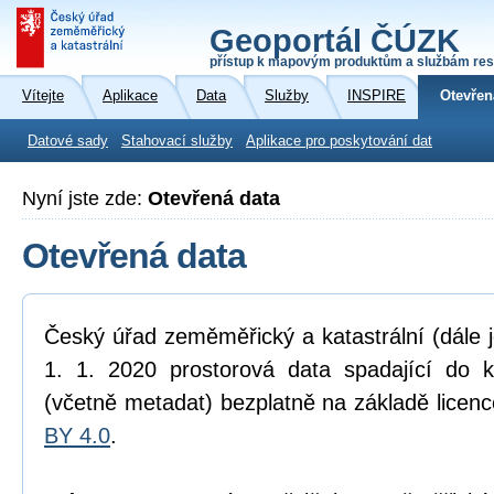
Geoportál ČÚZK
přístup k mapovým produktům a službám res
Vítejte
Aplikace
Data
Služby
INSPIRE
Otevřen
Datové sady
Stahovací služby
Aplikace pro poskytování dat
Nyní jste zde:
Otevřená data
Otevřená data
Český úřad zeměměřický a katastrální (dále 
1. 1. 2020 prostorová data spadající do 
(včetně metadat) bezplatně na základě licen
BY 4.0
.