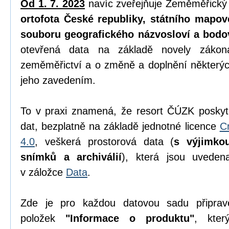
Od 1. 7. 2023
navíc zveřejňuje Zeměměřický
ortofota České republiky, státního mapov
souboru geografického názvosloví a bodo
otevřená data na základě novely zák
zeměměřictví a o změně a doplnění některýc
jeho zavedením.
To v praxi znamená, že resort ČÚZK poskyt
dat, bezplatně na základě jednotné licence
C
4.0
, veškerá prostorová data (
s výjimko
snímků a archiválií
), která jsou uvede
v záložce
Data
.
Zde je pro každou datovou sadu připrav
položek
"Informace o produktu"
, kter