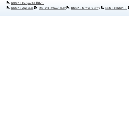
RSS 2.0 Geoportál ČÚZK
RSS 2.0 Aplikace
RSS 2.0 Datové sady
RSS 2.0 Síťové služby
RSS 2.0 INSPIRE