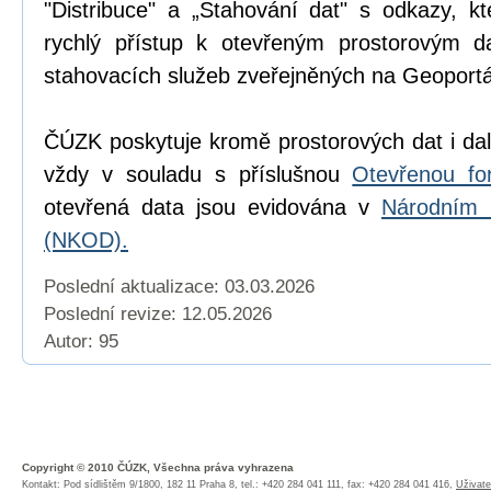
"Distribuce" a „Stahování dat" s odkazy, k
rychlý přístup k otevřeným prostorovým d
stahovacích služeb zveřejněných na Geoport
ČÚZK poskytuje kromě prostorových dat i dal
vždy v souladu s příslušnou
Otevřenou fo
otevřená data jsou evidována v
Národním 
(NKOD).
Poslední aktualizace: 03.03.2026
Poslední revize:
12.05.2026
Autor: 95
Copyright © 2010 ČÚZK, Všechna práva vyhrazena
Kontakt: Pod sídlištěm 9/1800, 182 11 Praha 8, tel.: +420 284 041 111, fax: +420 284 041 416,
Uživate