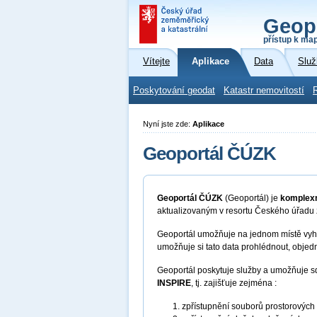
Geop
přístup k ma
Vítejte
Aplikace
Data
Služ
Poskytování geodat
Katastr nemovitostí
Nyní jste zde:
Aplikace
Geoportál ČÚZK
Geoportál ČÚZK
(Geoportál) je
komplexn
aktualizovaným v resortu Českého úřadu
Geoportál umožňuje na jednom místě vyhl
umožňuje si tato data prohlédnout, objed
Geoportál poskytuje služby a umožňuje s
INSPIRE
, tj. zajišťuje zejména :
zpřístupnění souborů prostorových