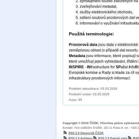
zpřístupnění služeb založených na
zveřejňování metadat,
služby elektronického obchodu,
sdílení souborů prostorových dat v
informování o využívání infrastruktu
Použitá terminologie:
Prostorová data
jsou data v elektronick
zeměpisnou oblast (v případě dat resortu
Metadata
jsou informace, které popisují
které umožňují jejich vyhledávání, třídění
INSPIRE
-
IN
frastructure for
SP
atial
I
nfo
R
Evropské komise a Rady si klade za cíl vy
infrastruktury prostorových informací.
Poslední aktualizace: 03.03.2026
Poslední revize:
03.03.2026
Autor: 95
Copyright © 2010 ČÚZK, Všechna práva vyhrazen
Kontakt: Pod sídlištěm 9/1800, 182 11 Praha 8, tel.: +420
RSS 2.0 Geoportál ČÚZK
RSS 2.0 Aplikace
RSS 2.0 Datové sady
RSS