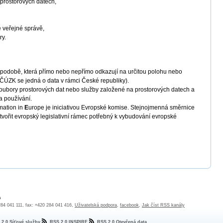
 prostorových datech,
e veřejné správě,
ry.
é podobě, která přímo nebo nepřímo odkazují na určitou polohu nebo
 ČÚZK se jedná o data v rámci České republiky).
 soubory prostorových dat nebo služby založené na prostorových datech a
 a používání.
mation in
E
urope je iniciativou Evropské komise. Stejnojmenná směrnice
tvořit evropský legislativní rámec potřebný k vybudování evropské
a
 284 041 111, fax: +420 284 041 416,
Uživatelská podpora
,
facebook
,
Jak číst RSS kanály
 2.0 Síťové služby
RSS 2.0 INSPIRE
RSS 2.0 Otevřená data