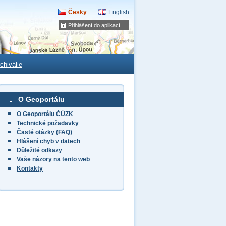
Česky
English
Přihlášení do aplikací
chiválie
O Geoportálu
O Geoportálu ČÚZK
Technické požadavky
Časté otázky (FAQ)
Hlášení chyb v datech
Důležité odkazy
Vaše názory na tento web
Kontakty