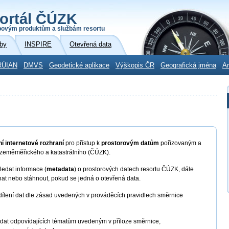
ortál ČÚZK
povým produktům a službám resortu
by
INSPIRE
Otevřená data
RÚIAN
DMVS
Geodetické aplikace
Výškopis ČR
Geografická jména
Ar
í internetové rozhraní
pro přístup k
prostorovým datům
pořizovaným a
 zeměměřického a katastrálního (ČÚZK).
edat informace (
metadata
) o prostorových datech resortu ČÚZK, dále
nat nebo stáhnout, pokud se jedná o otevřená data.
dílení dat dle zásad uvedených v prováděcích pravidlech směrnice
 dat odpovídajících tématům uvedeným v příloze směrnice,