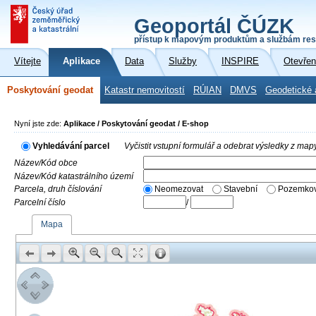
Geoportál ČÚZK
přístup k mapovým produktům a službám res
Vítejte
Aplikace
Data
Služby
INSPIRE
Otevřen
Poskytování geodat
Katastr nemovitostí
RÚIAN
DMVS
Geodetické 
Nyní jste zde:
Aplikace / Poskytování geodat / E-shop
Vyhledávání parcel
Vyčistit vstupní formulář a odebrat výsledky z map
Název/Kód obce
Název/Kód katastrálního území
Parcela, druh číslování
Neomezovat
Stavební
Pozemkov
Parcelní číslo
/
Mapa