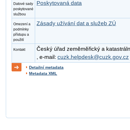
Poskytovaná data
Datové sady
poskytované
službou
Zásady užívání dat a služeb ZÚ
Omezení a
podmínky
přístupu a
použití
Český úřad zeměměřický a katastrální
Kontakt
, e-mail:
cuzk.helpdesk@cuzk.gov.cz
Detailní metadata
Metadata XML