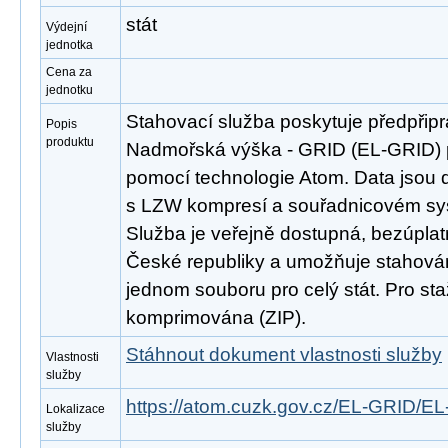
stát
Výdejní
jednotka
Cena za
jednotku
Stahovací služba poskytuje předpřip
Popis
produktu
Nadmořská výška - GRID (EL-GRID) 
pomocí technologie Atom. Data jsou 
s LZW kompresí a souřadnicovém s
Služba je veřejně dostupná, bezúpla
České republiky a umožňuje stahován
jednom souboru pro celý stát. Pro st
komprimována (ZIP).
Stáhnout dokument vlastnosti služby
Vlastnosti
služby
https://atom.cuzk.gov.cz/EL-GRID/E
Lokalizace
služby