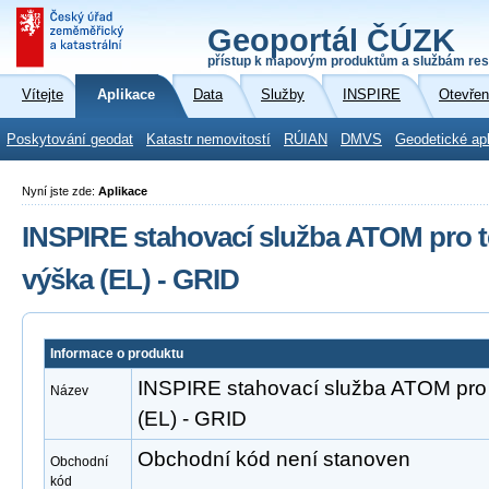
Geoportál ČÚZK
přístup k mapovým produktům a službám res
Vítejte
Aplikace
Data
Služby
INSPIRE
Otevřen
Poskytování geodat
Katastr nemovitostí
RÚIAN
DMVS
Geodetické ap
Nyní jste zde:
Aplikace
INSPIRE stahovací služba ATOM pro
výška (EL) - GRID
Informace o produktu
INSPIRE stahovací služba ATOM pr
Název
(EL) - GRID
Obchodní kód není stanoven
Obchodní
kód