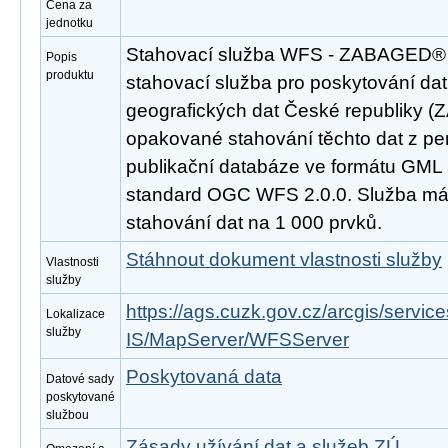
Cena za
jednotku
Stahovací služba WFS - ZABAGED®
Popis
produktu
stahovací služba pro poskytování da
geografických dat České republiky 
opakované stahování těchto dat z pe
publikační databáze ve formátu GML 
standard OGC WFS 2.0.0. Služba m
stahování dat na 1 000 prvků.
Stáhnout dokument vlastnosti služby
Vlastnosti
služby
https://ags.cuzk.gov.cz/arcgis/se
Lokalizace
služby
IS/MapServer/WFSServer
Poskytovaná data
Datové sady
poskytované
službou
Zásady užívání dat a služeb ZÚ