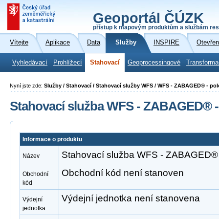
Geoportál ČÚZK
přístup k mapovým produktům a službám res
Vítejte
Aplikace
Data
Služby
INSPIRE
Otevřen
Vyhledávací
Prohlížecí
Stahovací
Geoprocessingové
Transforma
Nyní jste zde:
Služby / Stahovací / Stahovací služby WFS / WFS - ZABAGED® - po
Stahovací služba WFS - ZABAGED® -
Informace o produktu
Stahovací služba WFS - ZABAGED® 
Název
Obchodní kód není stanoven
Obchodní
kód
Výdejní jednotka není stanovena
Výdejní
jednotka