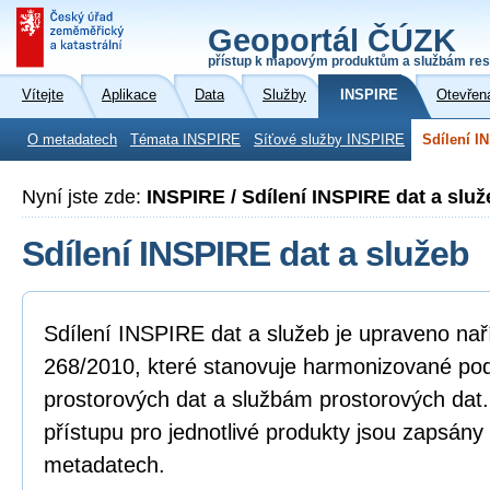
Geoportál ČÚZK
přístup k mapovým produktům a službám res
Vítejte
Aplikace
Data
Služby
INSPIRE
Otevřen
O metadatech
Témata INSPIRE
Síťové služby INSPIRE
Sdílení I
Nyní jste zde:
INSPIRE / Sdílení INSPIRE dat a služ
Sdílení INSPIRE dat a služeb
Sdílení INSPIRE dat a služeb je upraveno na
268/2010, které stanovuje harmonizované po
prostorových dat a službám prostorových dat
přístupu pro jednotlivé produkty jsou zapsány
metadatech.