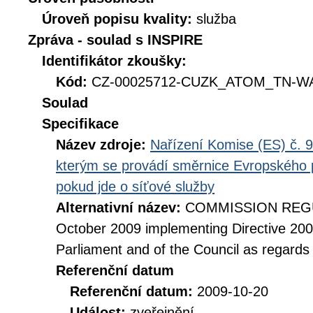
Úroveň popisu kvality:
služba
Zpráva - soulad s INSPIRE
Identifikátor zkoušky:
Kód:
CZ-00025712-CUZK_ATOM_TN-WA
Soulad
Specifikace
Název zdroje:
Nařízení Komise (ES) č. 9
kterým se provádí směrnice Evropského 
pokud jde o síťové služby
Alternativní název:
COMMISSION REGUL
October 2009 implementing Directive 20
Parliament and of the Council as regards
Referenční datum
Referenční datum:
2009-10-20
Událost:
zveřejnění