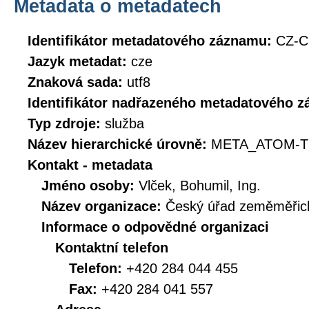
Metadata o metadatech
Identifikátor metadatového záznamu:
CZ-
Jazyk metadat:
cze
Znaková sada:
utf8
Identifikátor nadřazeného metadatového 
Typ zdroje:
služba
Název hierarchické úrovně:
META_ATOM-T
Kontakt - metadata
Jméno osoby:
Vlček, Bohumil, Ing.
Název organizace:
Český úřad zeměměřick
Informace o odpovědné organizaci
Kontaktní telefon
Telefon:
+420 284 044 455
Fax:
+420 284 041 557