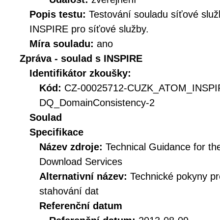
Popis testu:
Testování souladu síťové služ
INSPIRE pro síťové služby.
Míra souladu:
ano
Zpráva - soulad s INSPIRE
Identifikátor zkoušky:
Kód:
CZ-00025712-CUZK_ATOM_INSP
DQ_DomainConsistency-2
Soulad
Specifikace
Název zdroje:
Technical Guidance for t
Download Services
Alternativní název:
Technické pokyny p
stahování dat
Referenční datum