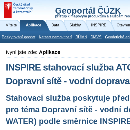
Geoportál ČÚZK
přístup k mapovým produktům a službám res
Vítejte
Aplikace
Data
Služby
INSPIRE
Otevřen
Poskytování geodat
Katastr nemovitostí
RÚIAN
DMVS
Geodetické ap
Nyní jste zde:
Aplikace
INSPIRE stahovací služba A
Dopravní sítě - vodní dopra
Stahovací služba poskytuje před
pro téma Dopravní sítě - vodní 
WATER) podle směrnice INSPIR