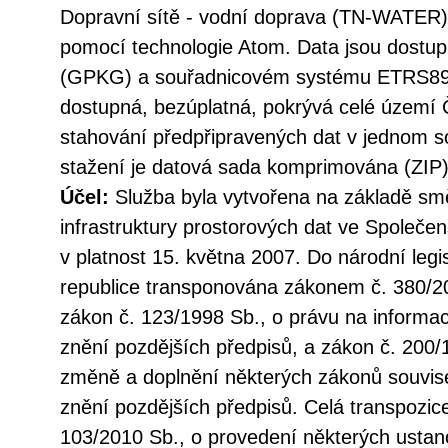
Dopravní sítě - vodní doprava (TN-WATER
pomocí technologie Atom. Data jsou dostu
(GPKG) a souřadnicovém systému ETRS89/
dostupná, bezúplatná, pokrývá celé území 
stahování předpřipravených dat v jednom so
stažení je datová sada komprimována (ZIP)
Účel:
Služba byla vytvořena na základě sm
infrastruktury prostorových dat ve Společen
v platnost 15. května 2007. Do národní legi
republice transponována zákonem č. 380/20
zákon č. 123/1998 Sb., o právu na informac
znění pozdějších předpisů, a zákon č. 200/
změně a doplnění některých zákonů souvise
znění pozdějších předpisů. Celá transpozic
103/2010 Sb., o provedení některých ustan