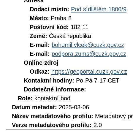
Adresa
Dodací místo:
Pod sídlištěm 1800/9
Město:
Praha 8
Poštovní kód:
182 11
Země:
Česká republika
E-mail:
bohumil.vlcek@cuzk.gov.cz
E-mail:
podpora.zums@cuzk.gov.cz
Online zdroj
Odkaz:
https://geoportal.cuzk.gov.cz
Kontaktní hodiny:
Po-Pá 7-17 CET
Dodatečné informace:
Role:
kontaktní bod
Datum metadat:
2025-03-06
Název metadatového profilu:
Metadatový pr
Verze metadatového profilu:
2.0