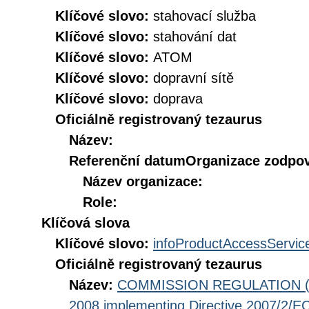
Klíčové slovo:
stahovací služba
Klíčové slovo:
stahování dat
Klíčové slovo:
ATOM
Klíčové slovo:
dopravní sítě
Klíčové slovo:
doprava
Oficiálně registrovaný tezaurus
Název:
Referenční datum
Organizace zodpov
Název organizace:
Role:
Klíčová slova
Klíčové slovo:
infoProductAccessServic
Oficiálně registrovaný tezaurus
Název:
COMMISSION REGULATION (EC
2008 implementing Directive 2007/2/EC