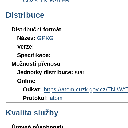
CUZK-TN-WATER
Distribuce
Distribuční formát
Název:
GPKG
Verze:
Specifikace:
Možnosti přenosu
Jednotky distribuce:
stát
Online
Odkaz:
https://atom.cuzk.gov.cz/TN-
Protokol:
atom
Kvalita služby
Úroveň působnosti