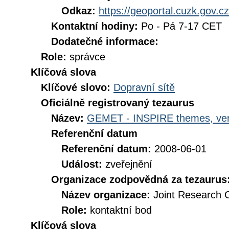
Odkaz:
https://geoportal.cuzk.gov.cz
Kontaktní hodiny:
Po - Pá 7-17 CET
Dodatečné informace:
Role:
správce
Klíčová slova
Klíčové slovo:
Dopravní sítě
Oficiálně registrovaný tezaurus
Název:
GEMET - INSPIRE themes, ver
Referenční datum
Referenční datum:
2008-06-01
Událost:
zveřejnění
Organizace zodpovědná za tezaurus
Název organizace:
Joint Research 
Role:
kontaktní bod
Klíčová slova