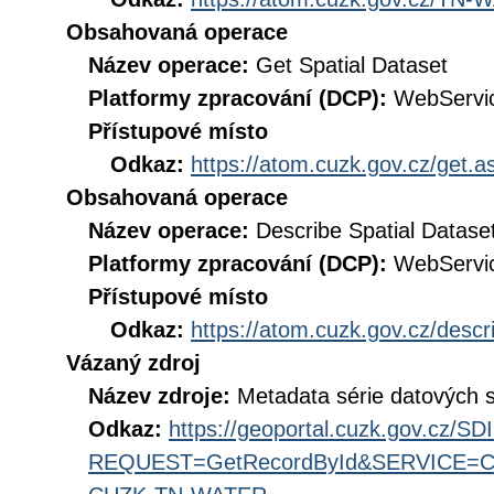
Obsahovaná operace
Název operace:
Get Spatial Dataset
Platformy zpracování (DCP):
WebServi
Přístupové místo
Odkaz:
https://atom.cuzk.gov.cz/ge
Obsahovaná operace
Název operace:
Describe Spatial Datase
Platformy zpracování (DCP):
WebServi
Přístupové místo
Odkaz:
https://atom.cuzk.gov.cz/de
Vázaný zdroj
Název zdroje:
Metadata série datovýc
Odkaz:
https://geoportal.cuzk.gov.cz/S
REQUEST=GetRecordById&SERVICE=CS