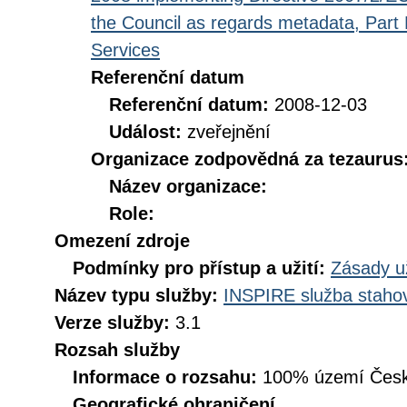
the Council as regards metadata, Part D
Services
Referenční datum
Referenční datum:
2008-12-03
Událost:
zveřejnění
Organizace zodpovědná za tezaurus
Název organizace:
Role:
Omezení zdroje
Podmínky pro přístup a užití:
Zásady u
Název typu služby:
INSPIRE služba stahov
Verze služby:
3.1
Rozsah služby
Informace o rozsahu:
100% území Česk
Geografické ohraničení