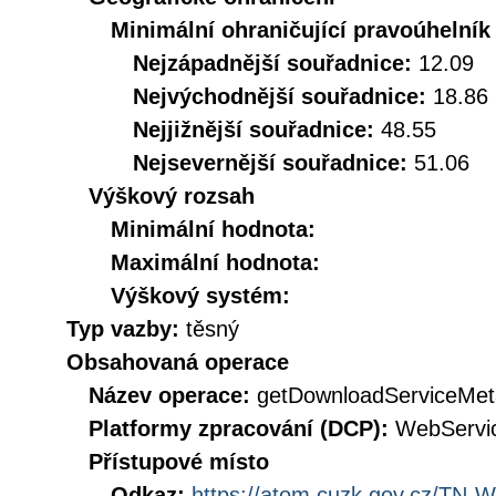
Minimální ohraničující pravoúhelník
Nejzápadnější souřadnice:
12.09
Nejvýchodnější souřadnice:
18.86
Nejjižnější souřadnice:
48.55
Nejsevernější souřadnice:
51.06
Výškový rozsah
Minimální hodnota:
Maximální hodnota:
Výškový systém:
Typ vazby:
těsný
Obsahovaná operace
Název operace:
getDownloadServiceMet
Platformy zpracování (DCP):
WebServi
Přístupové místo
Odkaz:
https://atom.cuzk.gov.cz/T