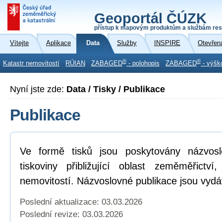
Geoportál ČÚZK
přístup k mapovým produktům a službám res
Vítejte
Aplikace
Data
Služby
INSPIRE
Otevřen
®
®
Katastr nemovitostí
RÚIAN
ZABAGED
- polohopis
ZABAGED
- výšk
Nyní jste zde:
Data / Tisky / Publikace
Publikace
Ve formě tisků jsou poskytovány názvosl
tiskoviny přibližující oblast zeměměřictví
nemovitostí. Názvoslovné publikace jsou vydá
Poslední aktualizace: 03.03.2026
Poslední revize:
03.03.2026