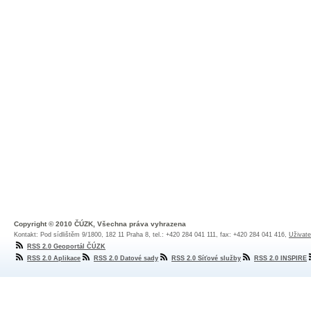
Copyright © 2010 ČÚZK, Všechna práva vyhrazena
Kontakt: Pod sídlištěm 9/1800, 182 11 Praha 8, tel.: +420 284 041 111, fax: +420 284 041 416,
Uživate
RSS 2.0 Geoportál ČÚZK
RSS 2.0 Aplikace
RSS 2.0 Datové sady
RSS 2.0 Síťové služby
RSS 2.0 INSPIRE