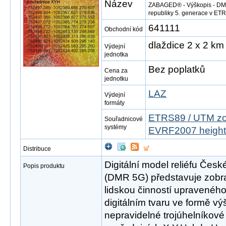
Název
ZABAGED® - Výškopis - DMR 
republiky 5. generace v E
641111
Obchodní kód
dlaždice 2 x 2 km
Výdejní
jednotka
Bez poplatků
Cena za
jednotku
LAZ
Výdejní
formáty
ETRS89 / UTM zo
Souřadnicové
systémy
EVRF2007 height
Distribuce
Digitální model reliéfu Česk
Popis produktu
(DMR 5G) představuje zobr
lidskou činností upravené
digitálním tvaru ve formě vý
nepravidelné trojúhelníkové 