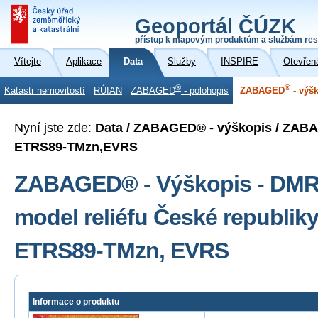
Geoportál ČÚZK
přístup k mapovým produktům a službám res
Vítejte
Aplikace
Data
Služby
INSPIRE
Otevřen
®
®
Katastr nemovitostí
RÚIAN
ZABAGED
- polohopis
ZABAGED
- výš
Nyní jste zde:
Data / ZABAGED® - výškopis / ZAB
ETRS89-TMzn,EVRS
ZABAGED® - Výškopis - DMR 5
model reliéfu České republiky
ETRS89-TMzn, EVRS
Informace o produktu