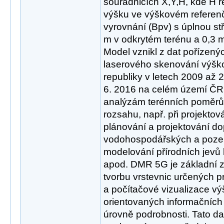
souřadnicích X,Y,H, kde H 
výšku ve výškovém referen
vyrovnání (Bpv) s úplnou st
m v odkrytém terénu a 0,3 
Model vznikl z dat pořízen
laserového skenování výšk
republiky v letech 2009 až 
6. 2016 na celém území ČR
analýzám terénních poměrů 
rozsahu, např. při projekto
plánování a projektování do
vodohospodářských a poze
modelování přírodních jevů 
apod. DMR 5G je základní z
tvorbu vrstevnic určených 
a počítačové vizualizace v
orientovaných informačníc
úrovně podrobnosti. Tato da