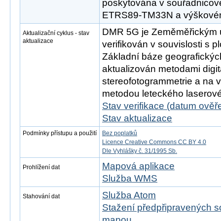
poskytována v souřadnicov
ETRS89-TM33N a výškové
DMR 5G je Zeměměřickým 
Aktualizační cyklus - stav
aktualizace
verifikován v souvislosti s p
Základní báze geografickýc
aktualizován metodami digit
stereofotogrammetrie a na 
metodou leteckého laserov
Stav verifikace (datum ověře
Stav aktualizace
Podmínky přístupu a použití
Bez poplatků
Licence Creative Commons CC BY 4.0
Dle Vyhlášky č. 31/1995 Sb.
Mapová aplikace
Prohlížení dat
Služba WMS
Služba Atom
Stahování dat
Stažení předpřipravených s
mapou