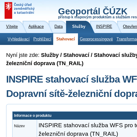
Geoportál ČÚZK
přístup k mapovým produktům a službám res
Vítejte
Aplikace
Data
Služby
INSPIRE
Otevřen
Vyhledávací
Prohlížecí
Stahovací
Geoprocessingové
Transforma
Nyní jste zde:
Služby / Stahovací / Stahovací služb
železniční doprava (TN_RAIL)
INSPIRE stahovací služba WF
Dopravní sítě-železniční dop
Informace o produktu
INSPIRE stahovací služba WFS pro t
Název
železniční doprava (TN_RAIL)