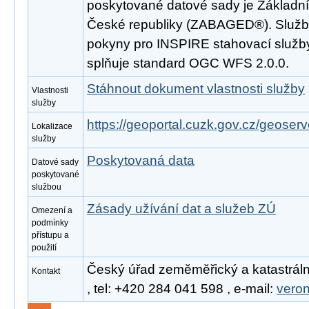
poskytované datové sady je Základní
České republiky (ZABAGED®). Služba
pokyny pro INSPIRE stahovací služby
splňuje standard OGC WFS 2.0.0.
Stáhnout dokument vlastnosti služby
Vlastnosti
služby
https://geoportal.cuzk.gov.cz/geoserv
Lokalizace
služby
Poskytovaná data
Datové sady
poskytované
službou
Zásady užívání dat a služeb ZÚ
Omezení a
podmínky
přístupu a
použití
Český úřad zeměměřický a katastráln
Kontakt
, tel: +420 284 041 598 , e-mail:
vero