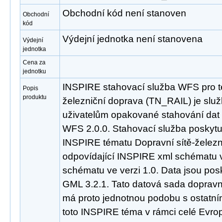
Obchodní kód není stanoven
Obchodní
kód
Výdejní jednotka není stanovena
Výdejní
jednotka
Cena za
jednotku
INSPIRE stahovací služba WFS pro t
Popis
produktu
železniční doprava (TN_RAIL) je slu
uživatelům opakované stahování dat
WFS 2.0.0. Stahovací služba poskyt
INSPIRE tématu Dopravní sítě-želez
odpovídající INSPIRE xml schématu v
schématu ve verzi 1.0. Data jsou po
GML 3.2.1. Tato datová sada dopravní
má proto jednotnou podobu s ostatní
toto INSPIRE téma v rámci celé Evro