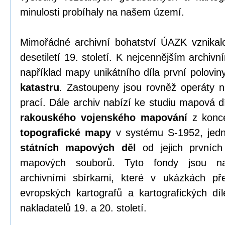
minulosti probíhaly na našem území.
Mimořádné archivní bohatství ÚAZK vznikalo
desetiletí 19. století. K nejcennějším archi
například mapy unikátního díla první polovin
katastru
. Zastoupeny jsou rovněž operáty na
prací. Dále archiv nabízí ke studiu mapová 
rakouského vojenského mapování
z konce
topografické mapy
v systému S-1952, jedno
státních mapových děl
od jejich prvních
mapových souborů. Tyto fondy jsou na
archivními sbírkami, které v ukázkách pře
evropských kartografů a kartografických dí
nakladatelů 19. a 20. století.