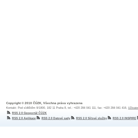
Copyright © 2010 ČÚZK, Všechna práva vyhrazena
Kontakt: Pod sídlištěm 9/1800, 182 11 Praha 8, tel.: +420 284 041 111, fax: +420 284 041 416,
Uživate
RSS 2.0 Geoportál ČÚZK
RSS 2.0 Aplikace
RSS 2.0 Datové sady
RSS 2.0 Síťové služby
RSS 2.0 INSPIRE