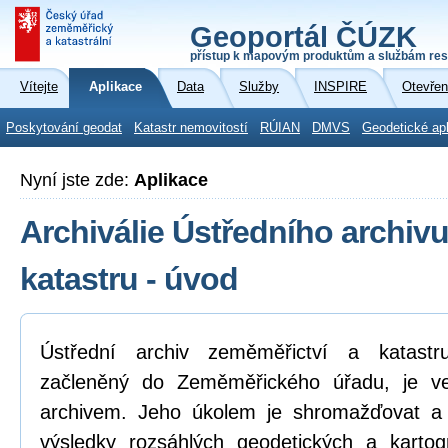
Geoportál ČÚZK
přístup k mapovým produktům a službám res
Vítejte
Aplikace
Data
Služby
INSPIRE
Otevřen
Poskytování geodat
Katastr nemovitostí
RÚIAN
DMVS
Geodetické ap
Nyní jste zde:
Aplikace
Archiválie Ústředního archiv
katastru - úvod
Ústřední archiv zeměměřictví a katastr
začleněný do Zeměměřického úřadu, je ve
archivem. Jeho úkolem je shromažďovat a v
výsledky rozsáhlých geodetických a kartogr