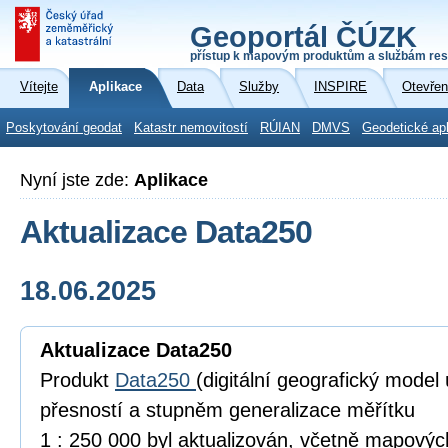
Geoportál ČÚZK
přístup k mapovým produktům a službám res
Vítejte
Aplikace
Data
Služby
INSPIRE
Otevřen
Poskytování geodat
Katastr nemovitostí
RÚIAN
DMVS
Geodetické ap
Nyní jste zde:
Aplikace
Aktualizace Data250
18.06.2025
Aktualizace Data250
Produkt
Data250
(digitální geografický model
přesností a stupněm generalizace měřítku
1 : 250 000 byl aktualizován, včetně mapový