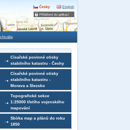
Česky
English
Přihlášení do aplikací
chiválie
Císařské povinné otisky
stabilního katastru - Čechy
Císařské povinné otisky
stabilního katastru -
Morava a Slezsko
Topografické sekce
1:25000 třetího vojenského
mapování
Sbírka map a plánů do roku
1850