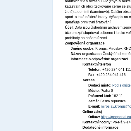
bonitních tříd v rozsahu I-IV (chybí v něk
katastrálních obcí (tečkované černě se žl
žlutě) a dominií (karmínově). Dalším obs
apod. a také některé hrady. Výškopis na 
uplatňuje primitivní šrafování.
Účel:
Data jsou Ústředním archivem země
účelem zpřístupňovat odborné i laické veř
probíhaly na našem území.
Zodpovědná organizace
Jméno osoby:
Kronus, Miroslav, RND
Název organizace:
Český úřad zeměm
Informace o odpovědné organizaci
Kontaktní telefon
Telefon:
+420 284 041 111
Fax:
+420 284 041 416
Adresa
Dodací místo:
Pod sídlišt
Město:
Praha 8
Poštovní kód:
182 11
Země:
Česká republika
E-mail:
miroslav.kronus@c
Online zdroj
Odkaz:
https://geoportal.c
Kontaktní hodiny:
Po-Pá 9-1
Dodatečné informace: