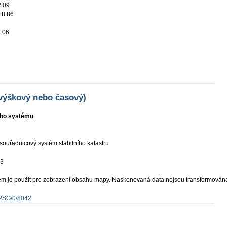
2.09
18.86
.06
 výškový nebo časový)
ního systému
souřadnicový systém stabilního katastru
03
ém je použit pro zobrazení obsahu mapy. Naskenovaná data nejsou transformován
EPSG/0/8042