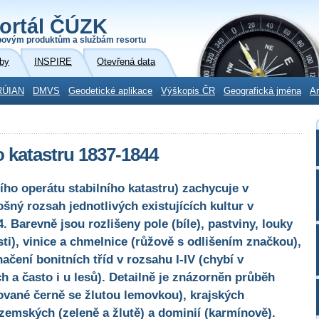
ortál ČÚZK
povým produktům a službám resortu
by
INSPIRE
Otevřená data
RÚIAN
DMVS
Geodetické aplikace
Výškopis ČR
Geografická jména
Ar
o katastru 1837-1844
ho operátu stabilního katastru) zachycuje v
šný rozsah jednotlivých existujících kultur v
. Barevně jsou rozlišeny pole (bíle), pastviny, louky
sti), vinice a chmelnice (růžově s odlišením značkou),
ačení bonitních tříd v rozsahu I-IV (chybí v
h a často i u lesů). Detailně je znázorněn průběh
kované černě se žlutou lemovkou), krajských
 zemských (zeleně a žlutě) a dominií (karmínově).