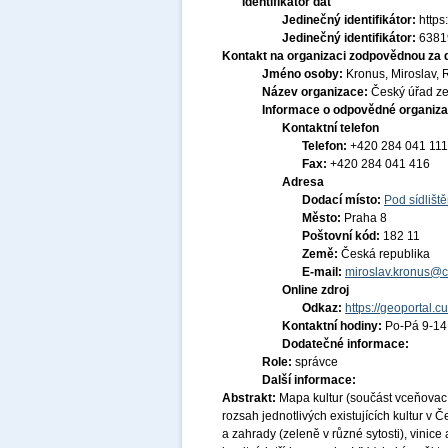
Identifikátor dat
Jedinečný identifikátor:
http
Jedinečný identifikátor:
6381
Kontakt na organizaci zodpovědnou za 
Jméno osoby:
Kronus, Miroslav, 
Název organizace:
Český úřad ze
Informace o odpovědné organiza
Kontaktní telefon
Telefon:
+420 284 041 111
Fax:
+420 284 041 416
Adresa
Dodací místo:
Pod sídlišt
Město:
Praha 8
Poštovní kód:
182 11
Země:
Česká republika
E-mail:
miroslav.kronus@c
Online zdroj
Odkaz:
https://geoportal.c
Kontaktní hodiny:
Po-Pá 9-1
Dodatečné informace:
Role:
správce
Další informace:
Abstrakt:
Mapa kultur (součást vceňovací
rozsah jednotlivých existujících kultur v 
a zahrady (zeleně v různé sytosti), vinic