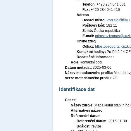
Telefon:
+420 284 041 681
Fax:
+420 284 041 416
Adresa
Dodací místo:
Pod sídlištěm 
Poštovní kód:
182 11
Země:
Česká republika
E-mail:
miroslav.kronus@cuzk
Online zdroj
Odkaz:
https://geoportal.cuzk.
Kontaktní hodiny:
Po-Pá 9-14 CE
Dodatečné informace:
Role:
kontaktní bod
Datum metadat:
2025-03-06
Název metadatového profilu:
Metadatový
Verze metadatového profilu:
2.0
Identifikace dat
Citace
Název zdroje:
Mapa kultur stabilního
Alternativní název:
Referenční datum
Referenční datum:
2016-11-30
Událost:
revize