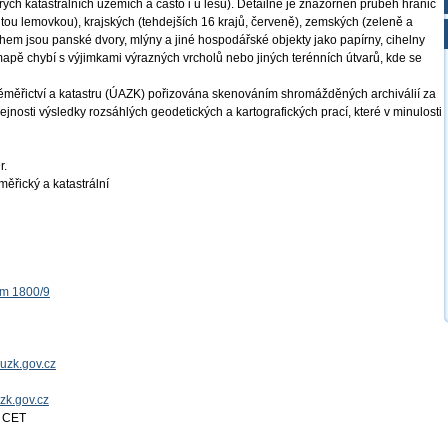
terých katastrálních územích a často i u lesů). Detailně je znázorněn průběh hranic
utou lemovkou), krajských (tehdejších 16 krajů, červeně), zemských (zeleně a
ahem jsou panské dvory, mlýny a jiné hospodářské objekty jako papírny, cihelny
mapě chybí s výjimkami výrazných vrcholů nebo jiných terénních útvarů, kde se
měřictví a katastru (ÚAZK) pořizována skenováním shromážděných archiválií za
ejnosti výsledky rozsáhlých geodetických a kartografických prací, které v minulosti
r.
ěřický a katastrální
ěm 1800/9
uzk.gov.cz
uzk.gov.cz
4 CET