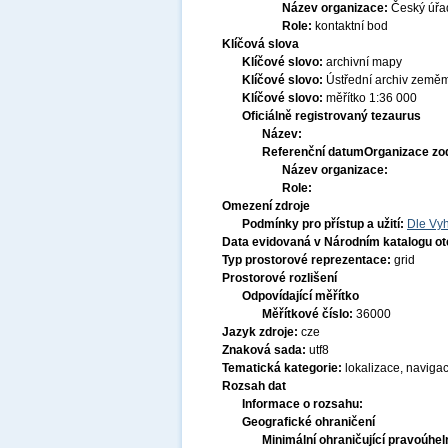
Název organizace:
Český úřa
Role:
kontaktní bod
Klíčová slova
Klíčové slovo:
archivní mapy
Klíčové slovo:
Ústřední archiv zeměmě
Klíčové slovo:
měřítko 1:36 000
Oficiálně registrovaný tezaurus
Název:
Referenční datum
Organizace zo
Název organizace:
Role:
Omezení zdroje
Podmínky pro přístup a užití:
Dle Vyh
Data evidovaná v Národním katalogu o
Typ prostorové reprezentace:
grid
Prostorové rozlišení
Odpovídající měřítko
Měřítkové číslo:
36000
Jazyk zdroje:
cze
Znaková sada:
utf8
Tematická kategorie:
lokalizace, naviga
Rozsah dat
Informace o rozsahu:
Geografické ohraničení
Minimální ohraničující pravoúhel