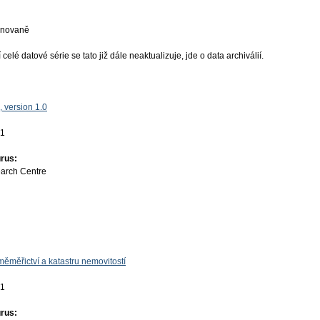
ánovaně
elé datové série se tato již dále neaktualizuje, jde o data archiválií.
 version 1.0
01
rus:
earch Centre
ěměřictví a katastru nemovitostí
01
rus: