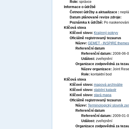
Role:
správce
Informace o údržbě
Četnost údržby a aktualizace :
nepl
Datum plánované revize zdroje:
Poznámka k údržbě:
Po naskenování c
Klíčová slova
Klíčové slovo:
Krajinný pokryv
Oficiálně registrovaný tezaurus
Název:
GEMET - INSPIRE themes,
Referenční datum
Referenční datum:
2008-06-
Událost:
zveřejnění
Organizace zodpovědná za tezau
Název organizace:
Joint Res
Role:
kontaktní bod
Klíčová slova
Klíčové slovo:
mapová archiválie
Klíčové slovo:
stabilní katastr
Klíčové slovo:
stará mapa
Oficiálně registrovaný tezaurus
Název:
Terminologický slovník zem
Referenční datum
Referenční datum:
2009-01-
Událost:
zveřejnění
Organizace zodpovědná za tezau