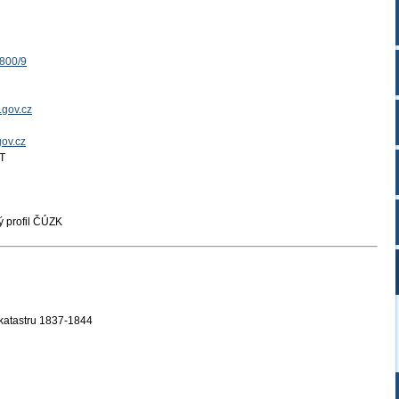
1800/9
.gov.cz
gov.cz
T
 profil ČÚZK
 katastru 1837-1844