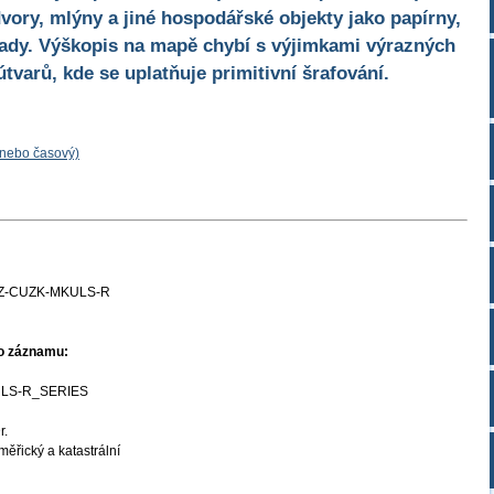
ory, mlýny a jiné hospodářské objekty jako papírny,
hrady. Výškopis na mapě chybí s výjimkami výrazných
tvarů, kde se uplatňuje primitivní šrafování.
 nebo časový)
Z-CUZK-MKULS-R
ho záznamu:
LS-R_SERIES
r.
ěřický a katastrální