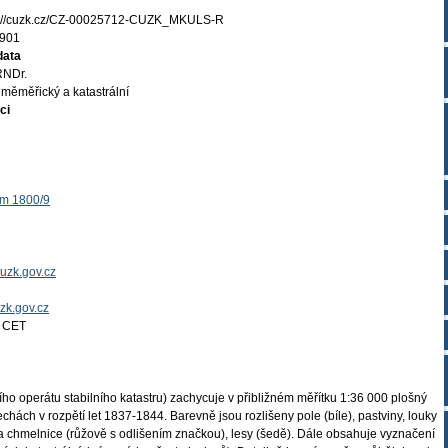
s://cuzk.cz/CZ-00025712-CUZK_MKULS-R
901
data
RNDr.
měměřický a katastrální
ci
ěm 1800/9
uzk.gov.cz
uzk.gov.cz
4 CET
ho operátu stabilního katastru) zachycuje v přibližném měřítku 1:36 000 plošný
Čechách v rozpětí let 1837-1844. Barevně jsou rozlišeny pole (bíle), pastviny, louky
e a chmelnice (růžově s odlišením značkou), lesy (šedě). Dále obsahuje vyznačení