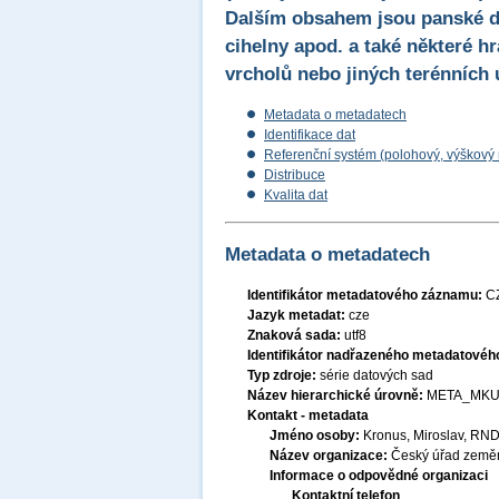
Dalším obsahem jsou panské dv
cihelny apod. a také některé 
vrcholů nebo jiných terénních ú
Metadata o metadatech
Identifikace dat
Referenční systém (polohový, výškový
Distribuce
Kvalita dat
Metadata o metadatech
Identifikátor metadatového záznamu:
C
Jazyk metadat:
cze
Znaková sada:
utf8
Identifikátor nadřazeného metadatové
Typ zdroje:
série datových sad
Název hierarchické úrovně:
META_MKU
Kontakt - metadata
Jméno osoby:
Kronus, Miroslav, RND
Název organizace:
Český úřad zeměm
Informace o odpovědné organizaci
Kontaktní telefon