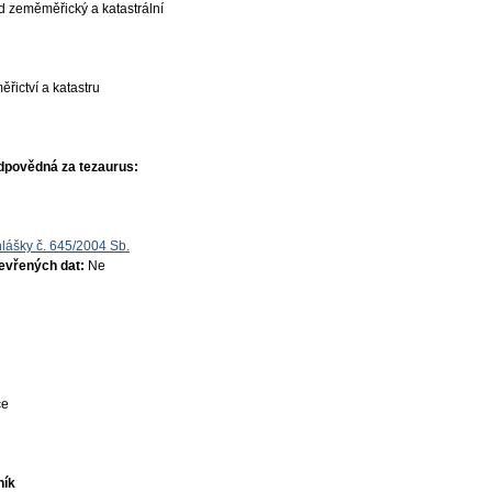
d zeměměřický a katastrální
řictví a katastru
dpovědná za tezaurus:
lášky č. 645/2004 Sb.
tevřených dat:
Ne
ce
ník