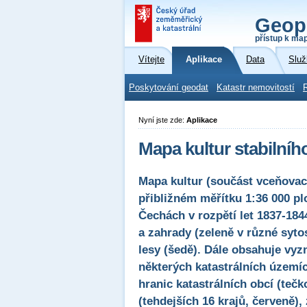
Geop
přístup k ma
Vítejte
Aplikace
Data
Služ
Poskytování geodat
Katastr nemovitostí
Nyní jste zde:
Aplikace
Mapa kultur stabilníh
Mapa kultur (součást vceňovací
přibližném měřítku 1:36 000 plo
Čechách v rozpětí let 1837-1844
a zahrady (zeleně v různé syto
lesy (šedě). Dále obsahuje vyzn
některých katastrálních územíc
hranic katastrálních obcí (teč
(tehdejších 16 krajů, červeně),