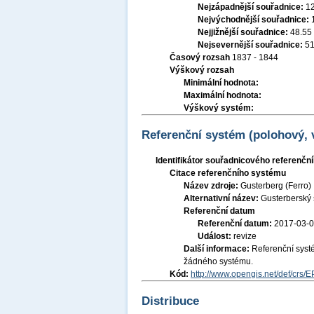
Nejzápadnější souřadnice:
1
Nejvýchodnější souřadnice:
Nejjižnější souřadnice:
48.55
Nejsevernější souřadnice:
51
Časový rozsah
1837 - 1844
Výškový rozsah
Minimální hodnota:
Maximální hodnota:
Výškový systém:
Referenční systém (polohový,
Identifikátor souřadnicového referenč
Citace referenčního systému
Název zdroje:
Gusterberg (Ferro)
Alternativní název:
Gusterberský 
Referenční datum
Referenční datum:
2017-03-
Událost:
revize
Další informace:
Referenční syst
žádného systému.
Kód:
http://www.opengis.net/def/crs/
Distribuce