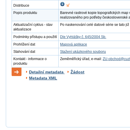
Distribuce
Popis produktu
Barevné rastrové kopie topografických map 
realizovaného pro potřeby československé 
Aktualizační cyklus - stav
Po naskenování celé datové série se tato již 
aktualizace
Podmínky přístupu a použití
Dle Vyhlášky č. 645/2004 Sb.
Prohlížení dat
Mapová aplikace
Stahování dat
Stažení ukázkového souboru
Kontakt - informace o
Zeměměřický úřad, e-mail:
ZU-obchod@cuzk
produktu
Detailní metadata
Žádost
Metadata XML