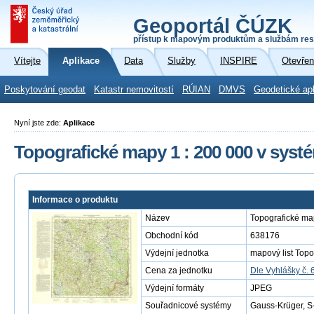
Geoportál ČÚZK
přístup k mapovým produktům a službám res
Vítejte
Aplikace
Data
Služby
INSPIRE
Otevřen
Poskytování geodat
Katastr nemovitostí
RÚIAN
DMVS
Geodetické ap
Nyní jste zde:
Aplikace
Topografické mapy 1 : 200 000 v syst
Informace o produktu
Název
Topografické ma
Obchodní kód
638176
Výdejní jednotka
mapový list Topo
Cena za jednotku
Dle Vyhlášky č. 
Výdejní formáty
JPEG
Souřadnicové systémy
Gauss-Krüger, S